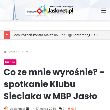
M
Start
/
Kultura
Kultura
Co ze mnie wyrośnie? –
spotkanie Klubu
Sieciaka w MBP Jasło
Jaslonet.pl
S
27 marca 2014
0
675