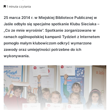
e
1 minuta czytania
n
d
25 marca 2014 r. w Miejskiej Bibliotece Publicznej w
a
Jaśle odbyło się specjalne spotkanie Klubu Sieciaka –
n
„Co ze mnie wyrośnie”. Spotkanie zorganizowane w
e
ramach ogólnopolskiej kampanii Tydzień z Internetem
m
pomogło małym klubowiczom odkryć wymarzone
a
zawody oraz umiejętności potrzebne do ich
i
wykonywania.
l