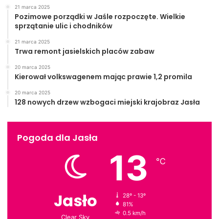
21 marca 2025
Pozimowe porządki w Jaśle rozpoczęte. Wielkie
sprzątanie ulic i chodników
21 marca 2025
Trwa remont jasielskich placów zabaw
20 marca 2025
Kierował volkswagenem mając prawie 1,2 promila
20 marca 2025
128 nowych drzew wzbogaci miejski krajobraz Jasła
Pogoda dla Jasła
13
℃
Jasło
28º - 13º
81%
0.5 km/h
Clear Sky