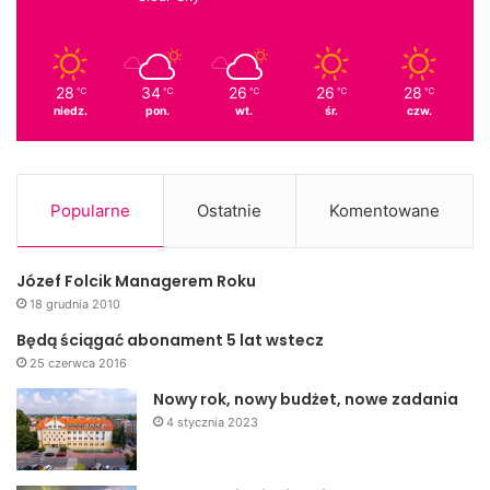
28
34
26
26
28
℃
℃
℃
℃
℃
niedz.
pon.
wt.
śr.
czw.
Popularne
Ostatnie
Komentowane
Józef Folcik Managerem Roku
18 grudnia 2010
Będą ściągać abonament 5 lat wstecz
25 czerwca 2016
Nowy rok, nowy budżet, nowe zadania
4 stycznia 2023