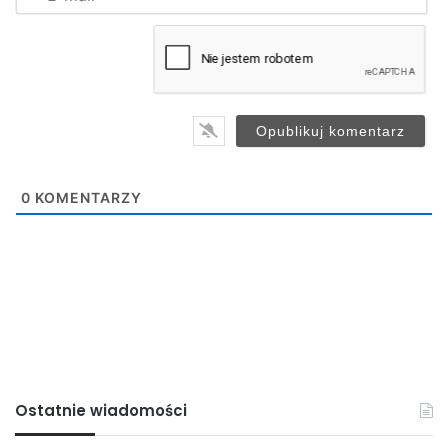
*
m
Jasło
miasto
powiat
szkoła
a
i
l
*
0
KOMENTARZY
Ostatnie wiadomości