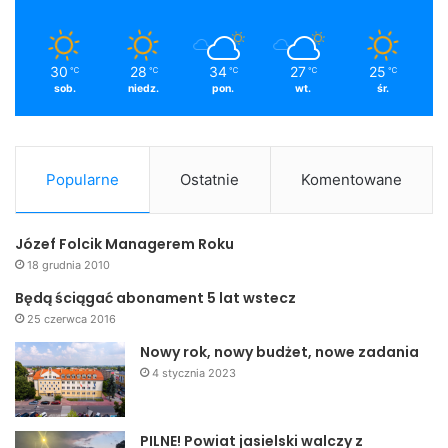
30
28
34
27
25
℃
℃
℃
℃
℃
sob.
niedz.
pon.
wt.
śr.
Popularne
Ostatnie
Komentowane
Józef Folcik Managerem Roku
18 grudnia 2010
Będą ściągać abonament 5 lat wstecz
25 czerwca 2016
Nowy rok, nowy budżet, nowe zadania
4 stycznia 2023
PILNE! Powiat jasielski walczy z