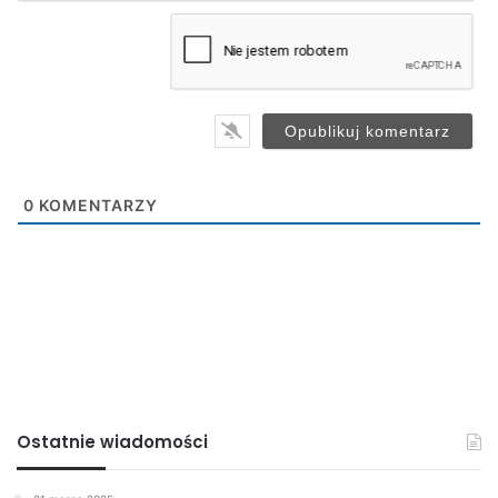
m
a
i
l
*
0
KOMENTARZY
Ostatnie wiadomości