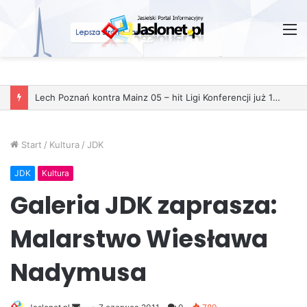
M
Start
/
Kultura
/
JDK
JDK
Kultura
Galeria JDK zaprasza:
Malarstwo Wiesława
Nadymusa