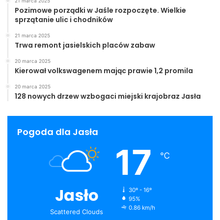
21 marca 2025
Pozimowe porządki w Jaśle rozpoczęte. Wielkie
sprzątanie ulic i chodników
21 marca 2025
Trwa remont jasielskich placów zabaw
20 marca 2025
Kierował volkswagenem mając prawie 1,2 promila
20 marca 2025
128 nowych drzew wzbogaci miejski krajobraz Jasła
Pogoda dla Jasła
17
℃
Jasło
30º - 16º
95%
0.86 km/h
Scattered Clouds