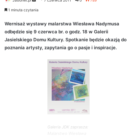
Jaslonet.pl
S
7 czerwca 2011
0
789
e
1 minuta czytania
n
d
Wernisaż wystawy malarstwa Wiesława Nadymusa
a
odbędzie się 9 czerwca br. o godz. 18 w Galerii
n
Jasielskiego Domu Kultury. Spotkanie będzie okazją do
e
poznania artysty, zapytania go o pasje i inspiracje.
m
a
i
l
Galeria JDK zaprasza:
Malarstwo Wiesława