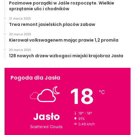
Pozimowe porządki w Jaśle rozpoczęte. Wielkie
sprzątanie ulic i chodników
21 marca 2025
Trwa remont jasielskich placów zabaw
20 marca 2025
Kierował volkswagenem mając prawie 1,2 promila
20 marca 2025
128 nowych drzew wzbogaci miejski krajobraz Jasła
Pogoda dla Jasła
18
℃
Jasło
18º - 18º
91%
0.46 km/h
Scattered Clouds