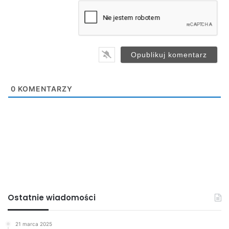
a
i
l
*
0
KOMENTARZY
Ostatnie wiadomości
21 marca 2025