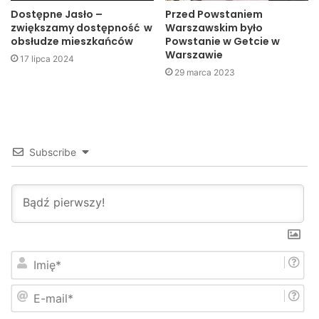
Dostępne Jasło –
Przed Powstaniem
zwiększamy dostępność w
Warszawskim było
obsłudze mieszkańców
Powstanie w Getcie w
Warszawie
17 lipca 2024
29 marca 2023
Subscribe
I
m
i
E
ę
-
*
m