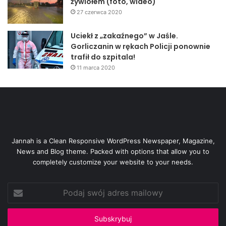
żywiołem (foto, wideo)
27 czerwca 2020
Uciekł z „zakaźnego” w Jaśle.
Gorliczanin w rękach Policji ponownie
trafił do szpitala!
11 marca 2020
Jannah is a Clean Responsive WordPress Newspaper, Magazine,
News and Blog theme. Packed with options that allow you to
completely customize your website to your needs.
Podaj
swój
adres
mailowy