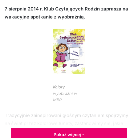
d
7 sierpnia 2014 r. Klub Czytających Rodzin zaprasza na
a
wakacyjne spotkanie z wyobraźnią.
n
e
m
a
i
l
Kolory
wyobraźni w
MBP
Tradycyjnie zainspirowani głośnym czytaniem spojrzymy
na świat przez kolorowe lunety, zastanowimy się, jakie
kolory mają dźwięki, wymyślimy własne wakacyjne rytmy i
Pokaż więcej