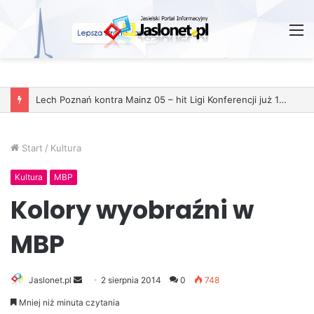
M
Start
/
Kultura
Kultura
MBP
Kolory wyobraźni w
MBP
Jaslonet.pl
S
2 sierpnia 2014
0
748
e
Mniej niż minuta czytania
n