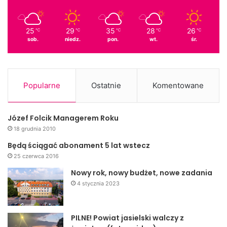
25
29
35
28
26
℃
℃
℃
℃
℃
sob.
niedz.
pon.
wt.
śr.
Popularne
Ostatnie
Komentowane
Józef Folcik Managerem Roku
18 grudnia 2010
Będą ściągać abonament 5 lat wstecz
25 czerwca 2016
Nowy rok, nowy budżet, nowe zadania
4 stycznia 2023
PILNE! Powiat jasielski walczy z