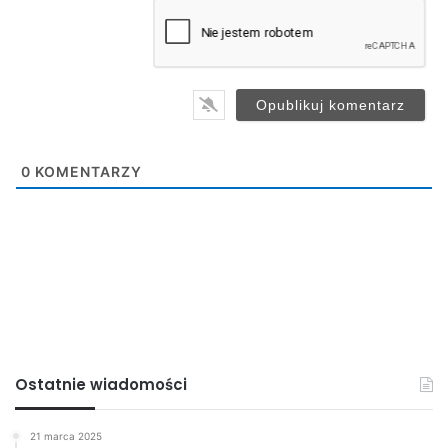
a
i
l
*
0
KOMENTARZY
Ostatnie wiadomości
21 marca 2025