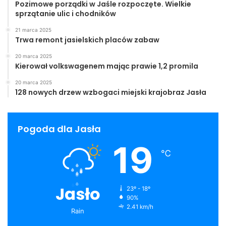
Pozimowe porządki w Jaśle rozpoczęte. Wielkie
sprzątanie ulic i chodników
21 marca 2025
Trwa remont jasielskich placów zabaw
20 marca 2025
Kierował volkswagenem mając prawie 1,2 promila
20 marca 2025
128 nowych drzew wzbogaci miejski krajobraz Jasła
Pogoda dla Jasła
19
℃
Jasło
23º - 18º
90%
2.41 km/h
Rain