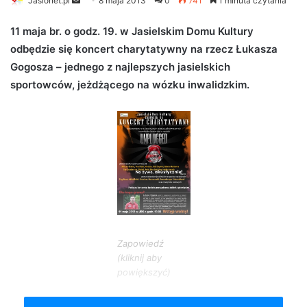
Jaslonet.pl
S
8 maja 2013
0
741
1 minuta czytania
e
11 maja br. o godz. 19. w Jasielskim Domu Kultury
n
odbędzie się koncert charytatywny na rzecz Łukasza
d
Gogosza – jednego z najlepszych jasielskich
a
n
sportowców, jeżdżącego na wózku inwalidzkim.
e
m
a
i
l
Zapowiedź
(kliknij aby
powiększyć)
Muzycy z Jasła i okolic zagrają kultowe utwory w