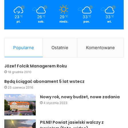
23
26
29
33
33
℃
℃
℃
℃
℃
pt.
sob.
niedz.
pon.
wt.
Popularne
Ostatnie
Komentowane
Józef Folcik Managerem Roku
18 grudnia 2010
Będą ściągać abonament 5 lat wstecz
25 czerwca 2016
Nowy rok, nowy budżet, nowe zadania
4 stycznia 2023
PILNE! Powiat jasielski walczy z