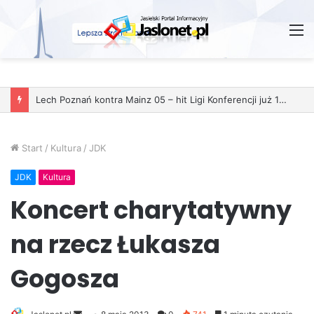
M
Start
/
Kultura
/
JDK
JDK
Kultura
Koncert charytatywny
na rzecz Łukasza
Gogosza