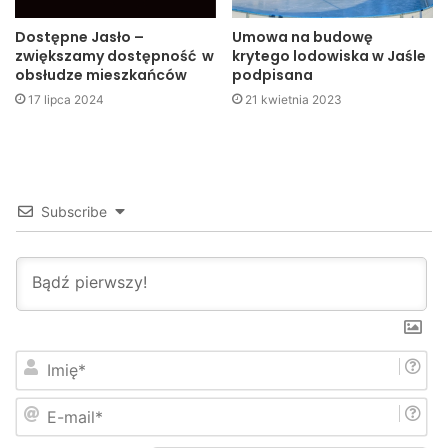
Chcemy, aby Łukasz nadal dumnie reprezentował nasz
Dostępne Jasło –
Umowa na budowę
region i kraj, do czego potrzebny jest mu rower typu
zwiększamy dostępność w
krytego lodowiska w Jaśle
Handbike, na zakup którego przeznaczone zostaną środki
obsłudze mieszkańców
podpisana
zebrane podczas koncertu.
17 lipca 2024
21 kwietnia 2023
Adam Kostrząb
Jasło
Łukasz Gogosz
miasto
Subscribe
powiat
zbiórka
I
m
i
E
ę
-
*
m