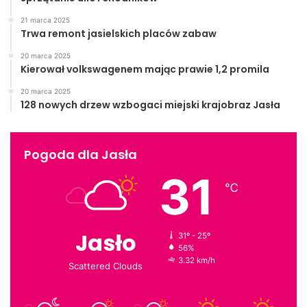
21 marca 2025
Trwa remont jasielskich placów zabaw
20 marca 2025
Kierował volkswagenem mając prawie 1,2 promila
20 marca 2025
128 nowych drzew wzbogaci miejski krajobraz Jasła
Pogoda dla Jasła
31
℃
Jasło
31º - 25º
56%
3.32 km/h
Scattered Clouds