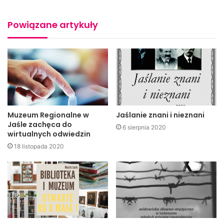
Tegoroczna edycja międzynarodowej „Nocy Muzeów”
Powiązane artykuły
rozpoczęła się o godzinie siedemnastej wernisażem
wystawy pt. „Spotkanie z Orientem”. Wystawa ta
prezentuje rzemiosło artystyczne, sztukę, broń, stroje
ludowe oraz biżuterię ludów Orientu.
Muzeum Regionalne w
Jaślanie znani i nieznani
Jaśle zachęca do
6 sierpnia 2020
wirtualnych odwiedzin
18 listopada 2020
Wystawa pt. „Spotkanie z Orientem” (fot. Arkadiusz Juryś,