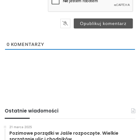
Muzeum Regionalne w Jaśle
l
*
Noc muzeów
wernisaż
wystawa
0
KOMENTARZY
Ostatnie wiadomości
21 marca 2025
Pozimowe porządki w Jaśle rozpoczęte. Wielkie
sprzątanie ulic i chodników