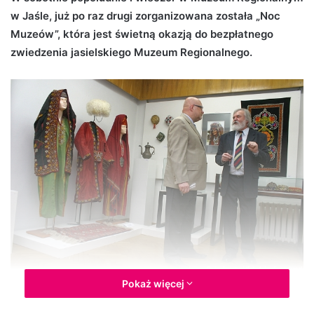
w Jaśle, już po raz drugi zorganizowana została „Noc
d
Muzeów”, która jest świetną okazją do bezpłatnego
a
n
zwiedzenia jasielskiego Muzeum Regionalnego.
e
m
a
i
l
Pokaż więcej
Wystawa pt. „Spotkanie z Orientem” (fot. Arkadiusz Juryś,
Jaslonet.pl)