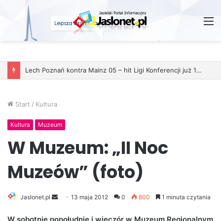
M
Lech Poznań kontra Mainz 05 – hit Ligi Konferencji już 11 grudnia
Start
/
Kultura
Kultura
Muzeum
W Muzeum: „II Noc
Muzeów” (foto)
Jaslonet.pl
S
13 maja 2012
0
800
1 minuta czytania
e
W sobotnie popołudnie i wieczór w Muzeum Regionalnym
n