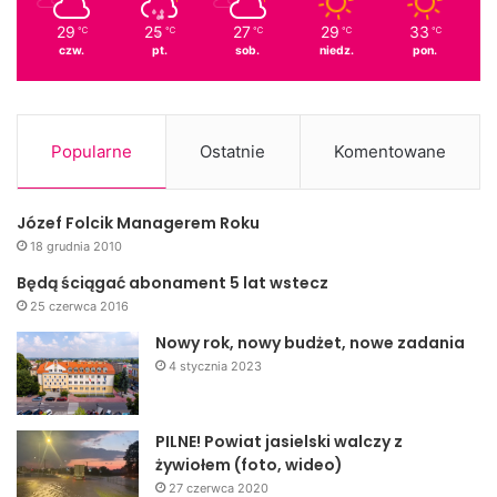
29
25
27
29
33
℃
℃
℃
℃
℃
czw.
pt.
sob.
niedz.
pon.
Popularne
Ostatnie
Komentowane
Józef Folcik Managerem Roku
18 grudnia 2010
Będą ściągać abonament 5 lat wstecz
25 czerwca 2016
Nowy rok, nowy budżet, nowe zadania
4 stycznia 2023
PILNE! Powiat jasielski walczy z
żywiołem (foto, wideo)
27 czerwca 2020