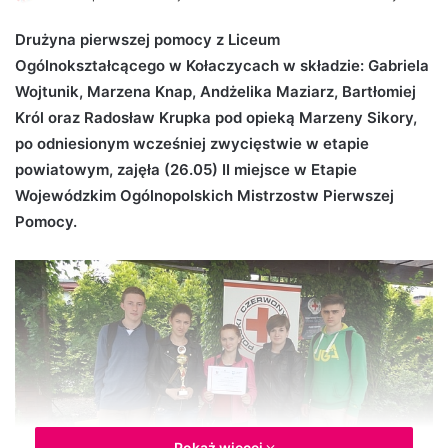
e
Drużyna pierwszej pomocy z Liceum
n
Ogólnokształcącego w Kołaczycach w składzie: Gabriela
d
Wojtunik, Marzena Knap, Andżelika Maziarz, Bartłomiej
a
n
Król oraz Radosław Krupka pod opieką Marzeny Sikory,
e
po odniesionym wcześniej zwycięstwie w etapie
m
powiatowym, zajęła (26.05) II miejsce w Etapie
a
Wojewódzkim Ogólnopolskich Mistrzostw Pierwszej
i
Pomocy.
l
Pokaż więcej