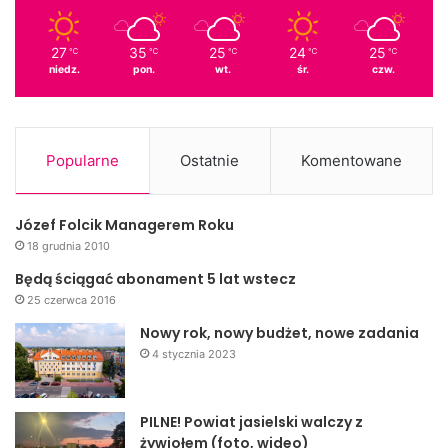
27
35
25
24
25
℃
℃
℃
℃
℃
niedz.
pon.
wt.
śr.
czw.
Popularne
Ostatnie
Komentowane
Józef Folcik Managerem Roku
18 grudnia 2010
Będą ściągać abonament 5 lat wstecz
25 czerwca 2016
Nowy rok, nowy budżet, nowe zadania
4 stycznia 2023
PILNE! Powiat jasielski walczy z
żywiołem (foto, wideo)