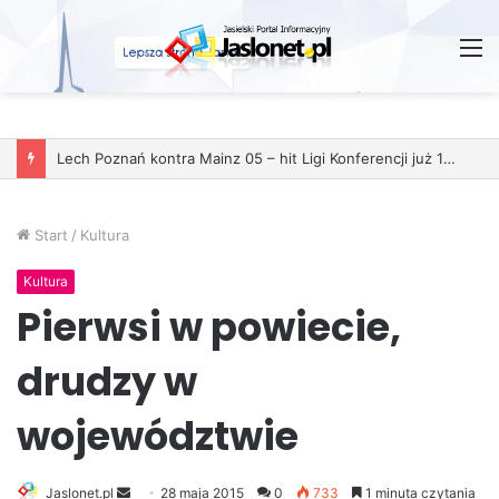
M
Lech Poznań kontra Mainz 05 – hit Ligi Konferencji już 11 grudnia
Start
/
Kultura
Kultura
Pierwsi w powiecie,
drudzy w
województwie
Jaslonet.pl
S
28 maja 2015
0
733
1 minuta czytania