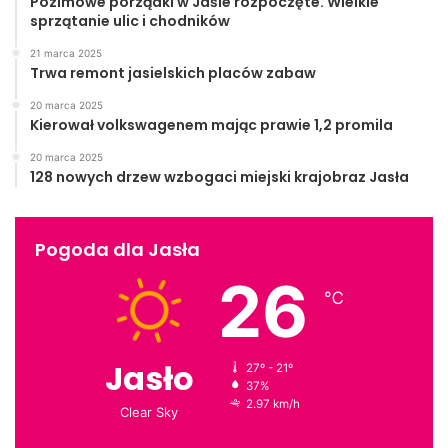
Pozimowe porządki w Jaśle rozpoczęte. Wielkie
sprzątanie ulic i chodników
21 marca 2025
Trwa remont jasielskich placów zabaw
20 marca 2025
Kierował volkswagenem mając prawie 1,2 promila
20 marca 2025
128 nowych drzew wzbogaci miejski krajobraz Jasła
Pogoda dla Jasła
26
℃
Jasło
27º - 21º
37%
2.97 km/h
Clear Sky