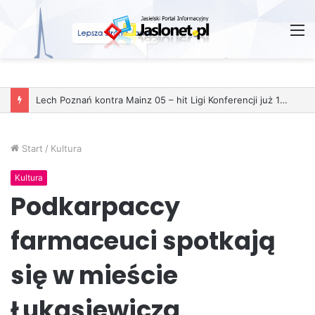
M
Lech Poznań kontra Mainz 05 – hit Ligi Konferencji już 11 grudnia
Start
/
Kultura
Kultura
Podkarpaccy
farmaceuci spotkają
się w mieście
Łukasiewicza