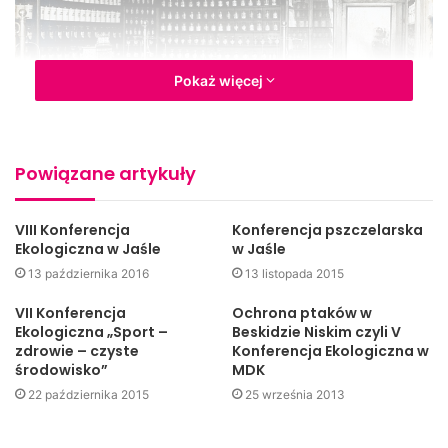
Pokaż więcej
Powiązane artykuły
Apteka Łukasiewicza (fot. ignacylukasiewicz.pl)
VIII Konferencja
Konferencja pszczelarska
Ekologiczna w Jaśle
w Jaśle
Wydarzenie organizowane przez Urząd Miasta Jasła i
13 października 2016
13 listopada 2015
Instytut Łukasiewicza wpisuje się w obchody 160. rocznicy
powstania światowego przemysłu naftowego i
VII Konferencja
Ochrona ptaków w
gazowniczego. Jego podstawy stworzył… farmaceuta,
Ekologiczna „Sport –
Beskidzie Niskim czyli V
zdrowie – czyste
Konferencja Ekologiczna w
Ignacy Łukasiewicz. Wynalazca lampy naftowej w latach
środowisko”
MDK
1857-1867 prowadził w Jaśle aptekę i równocześnie
22 października 2015
25 września 2013
rozwijał przemysł wydobywczy. Był wzorowym
pracodawcą, pionierem ubezpieczeń emerytalnych i