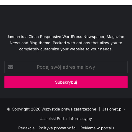
Konsekwentnie dążymy do pozyskania partnerów, którzy
zainteresują się inwestowaniem w naukę i biznes w
naszym mieście – tłumaczy burmistrz Andrzej Czernecki.
Projekt „Jasło – Miasto Wiedzy”, w ramach którego odbywa
się konferencja, ma stworzyć lepsze warunki dla
Jannah is a Clean Responsive WordPress Newspaper, Magazine,
kreowania twórczych postaw wśród młodego pokolenia,
News and Blog theme. Packed with options that allow you to
dla którego wzorem może być wielki wynalazca związany z
completely customize your website to your needs.
Jasłem.
Podaj
swój
Apteka
Ignacy Łukasiewicz
adres
mailowy
konferencja
PSW Jasło
© Copyright 2026 Wszystkie prawa zastrzeżone |
Jaslonet.pl -
Jasielski Portal Informacyjny
Redakcja
Polityka prywatności
Reklama w portalu