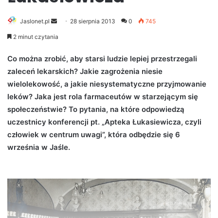
Jaslonet.pl
S
28 sierpnia 2013
0
745
e
2 minut czytania
n
d
Co można zrobić, aby starsi ludzie lepiej przestrzegali
a
zaleceń lekarskich? Jakie zagrożenia niesie
n
wielolekowość, a jakie niesystematyczne przyjmowanie
e
leków? Jaka jest rola farmaceutów w starzejącym się
m
społeczeństwie? To pytania, na które odpowiedzą
a
uczestnicy konferencji pt. „Apteka Łukasiewicza, czyli
i
człowiek w centrum uwagi”, która odbędzie się 6
l
września w Jaśle.