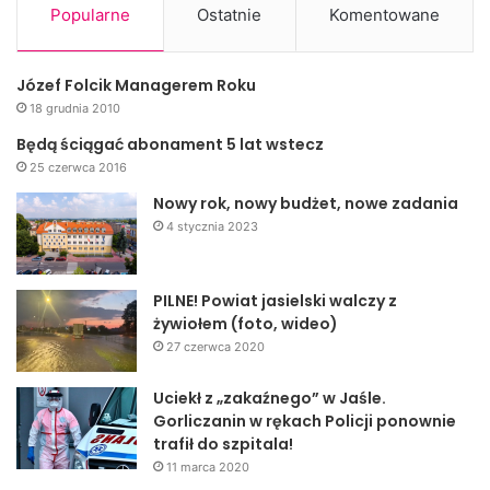
partnerem wydarzenia.
Popularne
Ostatnie
Komentowane
W organizację spotkania zaangażowała się także m.in.
Fundacja PGNiG SA im. Ignacego Łukasiewicza oraz
Józef Folcik Managerem Roku
Muzeum Przemysłu Naftowego i Gazowniczego w Bóbrce.
18 grudnia 2010
Prestiżowy charakter wydarzenia wzmacnia patronat
Będą ściągać abonament 5 lat wstecz
Marszałka Województwa Podkarpackiego, Podkarpackiej
25 czerwca 2016
Okręgowej Izby Aptekarskiej oraz Politechniki
Nowy rok, nowy budżet, nowe zadania
Rzeszowskiej im. Ignacego Łukasiewicza. Udział w
4 stycznia 2023
dyskusji zapowiedzieli członkowie Jasielskiego
Stowarzyszenia Trzeciego Wieku oraz przedstawiciele
wielu lokalnych i regionalnych instytucji.
PILNE! Powiat jasielski walczy z
żywiołem (foto, wideo)
Jasło konsekwentnie buduje wizerunek „Miasta Wiedzy”,
27 czerwca 2020
które czerpie z dziedzictwa Łukasiewicza. W miejscu
dawnej apteki Łukasiewicza samorząd stara się utworzyć
Uciekł z „zakaźnego” w Jaśle.
obiekt muzealno-turystyczny z multimedialną i
Gorliczanin w rękach Policji ponownie
interaktywną prezentacją. Połączy ona historię osiągnięć
trafił do szpitala!
Łukasiewicza z promocją współczesnej nauki. –
11 marca 2020