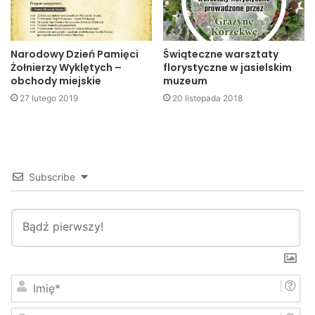
Narodowy Dzień Pamięci
Świąteczne warsztaty
Żołnierzy Wyklętych –
florystyczne w jasielskim
obchody miejskie
muzeum
27 lutego 2019
20 listopada 2018
Subscribe
I
m
i
E
ę