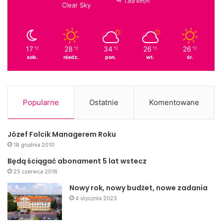
1.89 km/h
Clear Sky
– – –
17
28
34
26
26
℃
℃
℃
℃
℃
sob.
niedz.
pon.
wt.
śr.
Popularne
Ostatnie
Komentowane
Józef Folcik Managerem Roku
18 grudnia 2010
Będą ściągać abonament 5 lat wstecz
25 czerwca 2016
Nowy rok, nowy budżet, nowe zadania
4 stycznia 2023