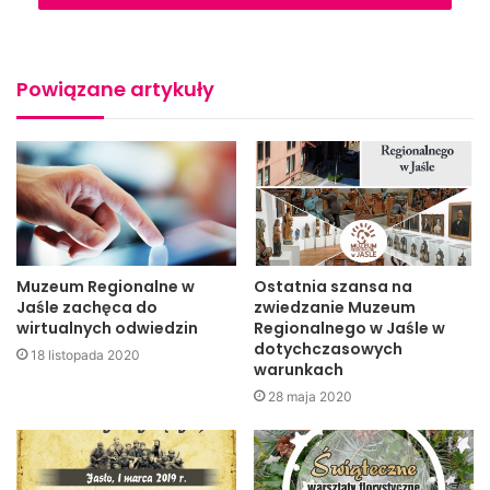
Wystawa, którą można obejrzeć jest już trzydziestą ósmą
w dorobku obydwu muzeów.
Powiązane artykuły
– Naszą współpracę zapoczątkowaliśmy w 1991 roku, gdy
to zaprezentowaliśmy nawzajem swoją kulturę ludową. W
kolejnych ekspozycjach zaprezentowaliśmy naszą kulturę i
sztukę – tłumaczy Alfred Sepioł, dyrektor Muzeum
Regionalnego w Jaśle.
Muzeum Regionalne w
Ostatnia szansa na
Jaśle zachęca do
zwiedzanie Muzeum
wirtualnych odwiedzin
Regionalnego w Jaśle w
dotychczasowych
18 listopada 2020
warunkach
28 maja 2020