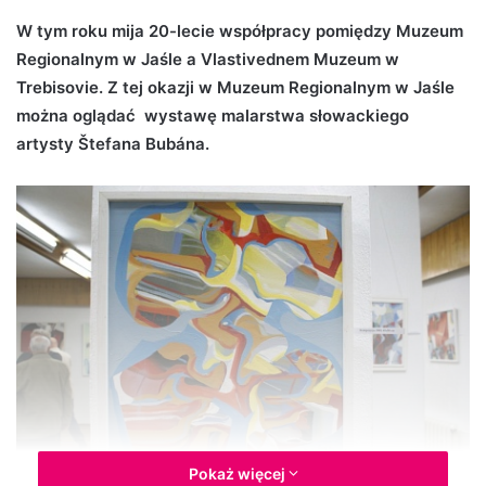
d
W tym roku mija 20-lecie współpracy pomiędzy Muzeum
a
Regionalnym w Jaśle a Vlastivednem Muzeum w
n
Trebisovie. Z tej okazji w Muzeum Regionalnym w Jaśle
e
można oglądać wystawę malarstwa słowackiego
m
artysty Štefana Bubána.
a
i
l
Pokaż więcej