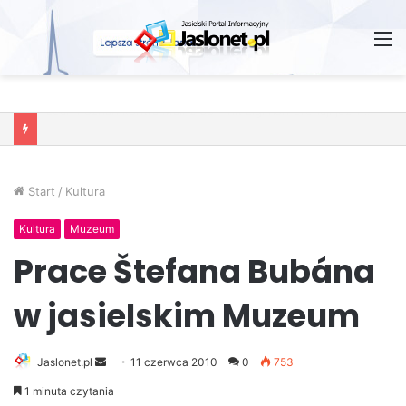
M
Wróżby – Prawda czy Fikcja?
Start
/
Kultura
Kultura
Muzeum
Prace Štefana Bubána
w jasielskim Muzeum
Jaslonet.pl
S
11 czerwca 2010
0
753
e
1 minuta czytania
n