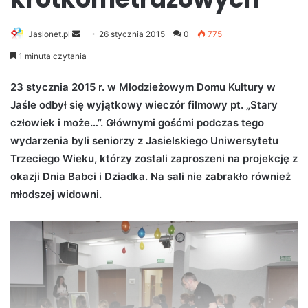
Jaslonet.pl
S
26 stycznia 2015
0
775
e
1 minuta czytania
n
d
23 stycznia 2015 r. w Młodzieżowym Domu Kultury w
a
Jaśle odbył się wyjątkowy wieczór filmowy pt. „Stary
n
człowiek i może…”. Głównymi gośćmi podczas tego
e
wydarzenia byli seniorzy z Jasielskiego Uniwersytetu
m
Trzeciego Wieku, którzy zostali zaproszeni na projekcję z
a
okazji Dnia Babci i Dziadka. Na sali nie zabrakło również
i
młodszej widowni.
l