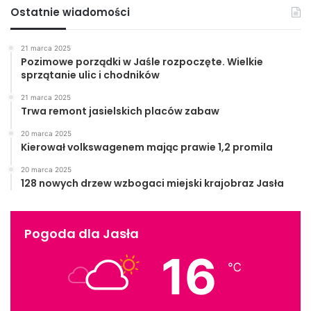
poradni żywieniowo – dietetycznej AARON NATURA.
Ostatnie wiadomości
MDK Jasło
21 marca 2025
Pozimowe porządki w Jaśle rozpoczęte. Wielkie
Jasło
mdk Jasło
miasto
sprzątanie ulic i chodników
21 marca 2025
powiat
Trwa remont jasielskich placów zabaw
20 marca 2025
Kierował volkswagenem mając prawie 1,2 promila
20 marca 2025
128 nowych drzew wzbogaci miejski krajobraz Jasła
Pogoda dla Jasła
16
℃