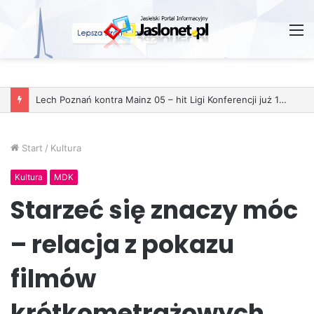
M
Lech Poznań kontra Mainz 05 – hit Ligi Konferencji już 11 grudnia
Start
/
Kultura
Kultura
MDK
Starzeć się znaczy móc
– relacja z pokazu
filmów
krótkometrażowych