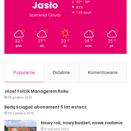
Jasło
32º - 16º
83%
1.45 km/h
Scattered Clouds
32
27
23
24
25
℃
℃
℃
℃
℃
pon.
wt.
śr.
czw.
pt.
Popularne
Ostatnie
Komentowane
Józef Folcik Managerem Roku
18 grudnia 2010
Będą ściągać abonament 5 lat wstecz
25 czerwca 2016
Nowy rok, nowy budżet, nowe zadania
4 stycznia 2023