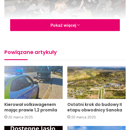
Pokaż więcej
Starzeć się znaczy móc – relacja z pokazu filmów
Powiązane artykuły
krótkometrażowych
Zebrana publiczność miała okazję zobaczyć
krótkometrażowe filmy, które w różny, niesztampowy
sposób opowiadały o osobach w starszym wieku.
Zaprezentowane filmy pokazywały seniorów pełnych
wigoru i poczucia humoru, niebojących się wziąć życia we
Kierował volkswagenem
Ostatni krok do budowy II
własne ręce.
mając prawie 1,2 promila
etapu obwodnicy Sanoka
Jako pierwszy został zaprezentowany szwedzki film
20 marca 2025
20 marca 2025
„Coffee time” w reż Marii Fredriksson, przedstawiający
spotkanie starszych pań przy kawie i ciasteczkach.