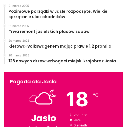
21 marca 2025
Pozimowe porządki w Jaśle rozpoczęte. Wielkie
sprzątanie ulic i chodników
21 marca 2025
Trwa remont jasielskich placów zabaw
20 marca 2025
Kierował volkswagenem mając prawie 1,2 promila
20 marca 2025
128 nowych drzew wzbogaci miejski krajobraz Jasła
Pogoda dla Jasła
18
℃
Jasło
25º - 16º
94%
0.9 km/h