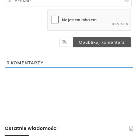
-
*
m
a
i
l
*
0
KOMENTARZY
Ostatnie wiadomości