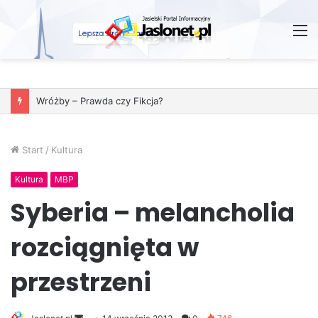
M
Wróżby – Prawda czy Fikcja?
Start
/
Kultura
Kultura
MBP
Syberia – melancholia
rozciągnięta w
przestrzeni