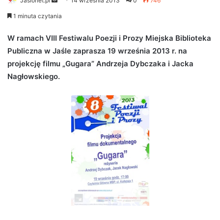
Jaslonet.pl
S
14 września 2013
0
746
e
1 minuta czytania
n
d
W ramach VIII Festiwalu Poezji i Prozy Miejska Biblioteka
a
Publiczna w Jaśle zaprasza 19 września 2013 r. na
n
projekcję filmu „Gugara” Andrzeja Dybczaka i Jacka
e
Nagłowskiego.
m
a
i
l