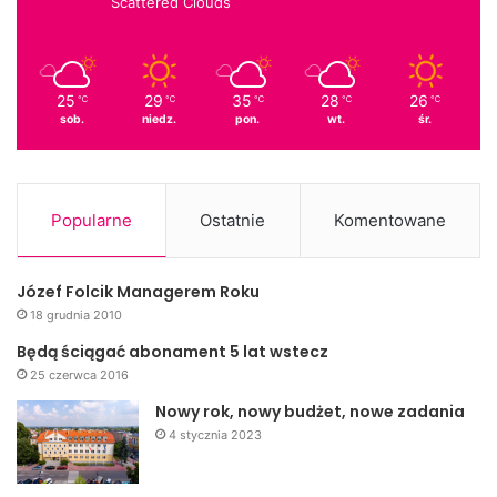
Scattered Clouds
25
29
35
28
26
℃
℃
℃
℃
℃
sob.
niedz.
pon.
wt.
śr.
Popularne
Ostatnie
Komentowane
Józef Folcik Managerem Roku
18 grudnia 2010
Będą ściągać abonament 5 lat wstecz
25 czerwca 2016
Nowy rok, nowy budżet, nowe zadania
4 stycznia 2023