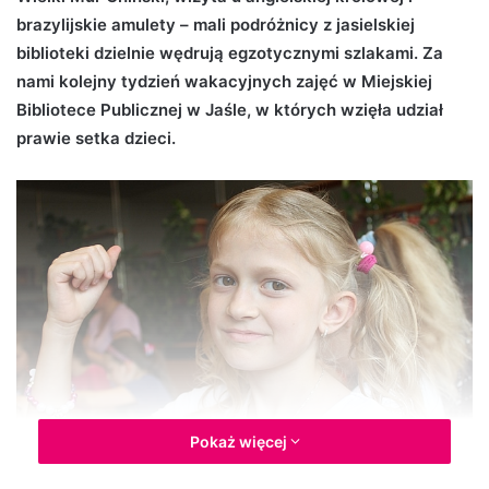
brazylijskie amulety – mali podróżnicy z jasielskiej
d
biblioteki dzielnie wędrują egzotycznymi szlakami. Za
a
n
nami kolejny tydzień wakacyjnych zajęć w Miejskiej
e
Bibliotece Publicznej w Jaśle, w których wzięła udział
m
prawie setka dzieci.
a
i
l
Pokaż więcej