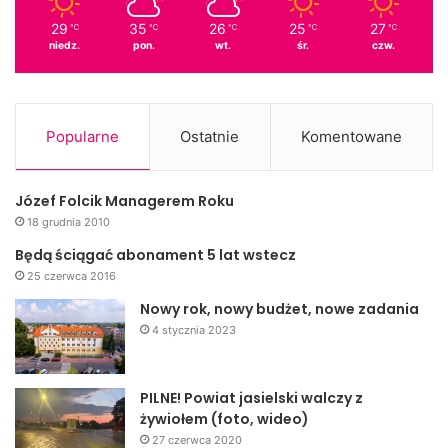
29
35
26
25
27
℃
℃
℃
℃
℃
niedz.
pon.
wt.
śr.
czw.
Popularne
Ostatnie
Komentowane
Józef Folcik Managerem Roku
18 grudnia 2010
Będą ściągać abonament 5 lat wstecz
25 czerwca 2016
Nowy rok, nowy budżet, nowe zadania
4 stycznia 2023
PILNE! Powiat jasielski walczy z
żywiołem (foto, wideo)
27 czerwca 2020