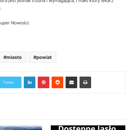
a jest jednak trudna i wymagająca, i mało który lekarz
.
Super Nowości.
miasto
powiat
LinkedIn
Pinterest
Reddit
Udostępnij przez Email
Drukuj
Twitter