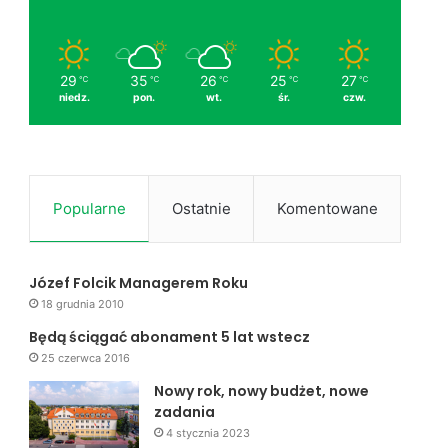
29
35
26
25
27
℃
℃
℃
℃
℃
niedz.
pon.
wt.
śr.
czw.
Popularne
Ostatnie
Komentowane
Józef Folcik Managerem Roku
18 grudnia 2010
Będą ściągać abonament 5 lat wstecz
25 czerwca 2016
Nowy rok, nowy budżet, nowe
zadania
4 stycznia 2023