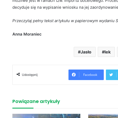
możliwe jest w ramach tzw. importu docelowego. Procedur
decyduje się na wypisanie wniosku na jej zaordynowanie
Przeczytaj pełny tekst artykułu w papierowym wydaniu 
Anna Moraniec
Jasło
lek
Facebook
Udostępnij
Powiązane artykuły