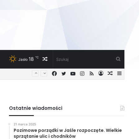
℃
18
Losowy
Szukaj
Jasło
Facebook
Twitter
YouTube
Instagram
RSS
Zaloguj
Losowy
Sideba
artykuł
artykuł
Ostatnie wiadomości
21 marca 2025
Pozimowe porządki w Jaśle rozpoczęte. Wielkie
sprzątanie ulic i chodników