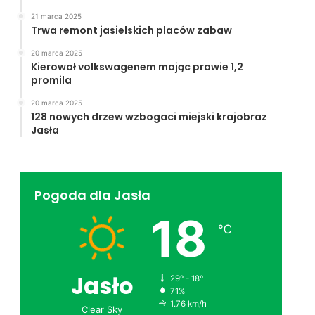
21 marca 2025
Trwa remont jasielskich placów zabaw
20 marca 2025
Kierował volkswagenem mając prawie 1,2
promila
20 marca 2025
128 nowych drzew wzbogaci miejski krajobraz
Jasła
Pogoda dla Jasła
18
℃
Jasło
29º - 18º
71%
1.76 km/h
Clear Sky