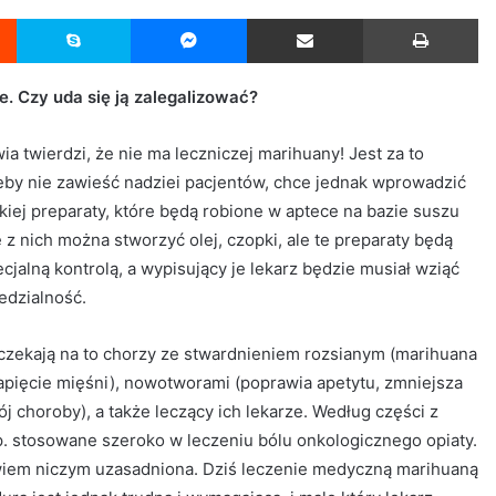
Reddit
Skype
Messenger
Udostępnij przez Email
Drukuj
e. Czy uda się ją zalegalizować?
ia twierdzi, że nie ma leczniczej marihuany! Jest za to
eby nie zawieść nadziei pacjentów, chce jednak wprowadzić
skiej preparaty, które będą robione w aptece na bazie suszu
z nich można stworzyć olej, czopki, ale te preparaty będą
cjalną kontrolą, a wypisujący je lekarz będzie musiał wziąć
edzialność.
 czekają na to chorzy ze stwardnieniem rozsianym (marihuana
apięcie mięśni), nowotworami (poprawia apetytu, zmniejsza
j choroby), a także leczący ich lekarze. Według części z
np. stosowane szeroko w leczeniu bólu onkologicznego opiaty.
owiem niczym uzasadniona. Dziś leczenie medyczną marihuaną