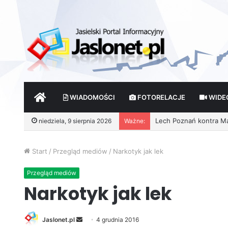
START
WIADOMOŚCI
FOTORELACJE
WIDE
niedziela, 9 sierpnia 2026
Ważne:
Start
/
Przegląd mediów
/
Narkotyk jak lek
Przegląd mediów
Narkotyk jak lek
Jaslonet.pl
S
4 grudnia 2016