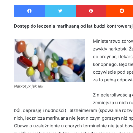
e
Facebook
Twitter
Pinterest
n
d
a
Dostęp do leczenia marihuaną od lat budzi kontrowersj
n
e
Ministerstwo zdrow
m
zwykły narkotyk. Ż
a
do ordynacji lekar
i
konopnego. Będzie 
l
oczywiście pod spe
za to pełną odpowi
Narkotyk jak lek
Z niecierpliwością
zmniejsza u nich n
ból, depresję i nudności) i alzheimerem (spowalnia rozwó
nich, lecznicza marihuana nie jest niczym gorszym niż 
Obawa o uzależnienie u chorych terminalnie nie jest b