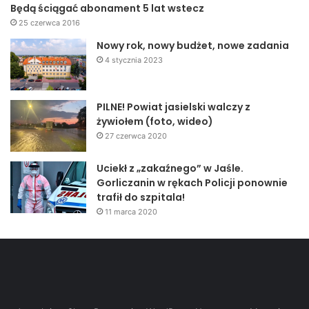
Będą ściągać abonament 5 lat wstecz
25 czerwca 2016
Nowy rok, nowy budżet, nowe zadania
4 stycznia 2023
PILNE! Powiat jasielski walczy z
żywiołem (foto, wideo)
27 czerwca 2020
Uciekł z „zakaźnego” w Jaśle.
Gorliczanin w rękach Policji ponownie
trafił do szpitala!
11 marca 2020