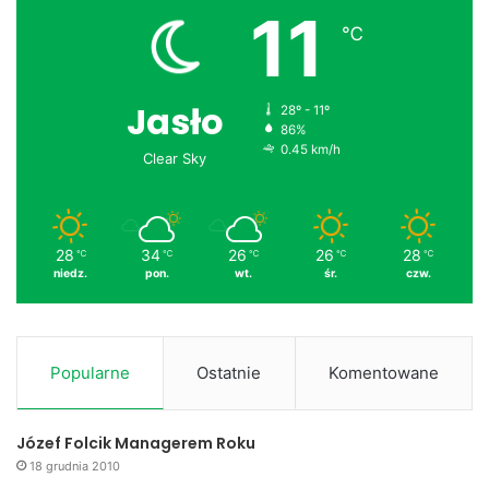
11
℃
Jasło
28º - 11º
86%
0.45 km/h
Clear Sky
28
34
26
26
28
℃
℃
℃
℃
℃
niedz.
pon.
wt.
śr.
czw.
Popularne
Ostatnie
Komentowane
Józef Folcik Managerem Roku
18 grudnia 2010