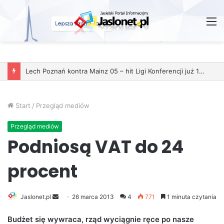
M
Start
/
Przegląd mediów
Przegląd mediów
Podniosą VAT do 24
procent
Jaslonet.pl
S
26 marca 2013
4
771
1 minuta czytania
e
Budżet się wywraca, rząd wyciągnie ręce po nasze
n