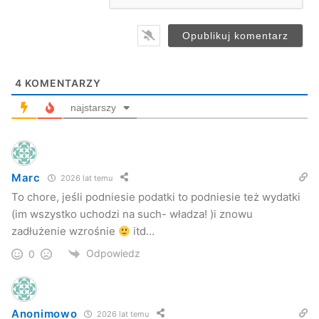
bank
Jasło
miasto
pieniądze
powiat
4
KOMENTARZY
najstarszy
Marc
2026 lat temu
To chore, jeśli podniesie podatki to podniesie też wydatki
(im wszystko uchodzi na such- władza! )i znowu
zadłużenie wzrośnie
itd…
Odpowiedz
0
Anonimowo
2026 lat temu