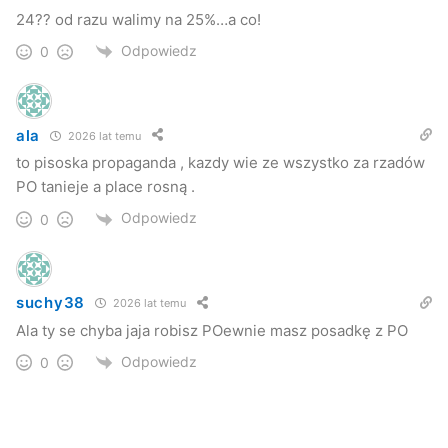
24?? od razu walimy na 25%…a co!
Odpowiedz
0
ala
2026 lat temu
to pisoska propaganda , kazdy wie ze wszystko za rzadów
PO tanieje a place rosną .
Odpowiedz
0
suchy38
2026 lat temu
Ala ty se chyba jaja robisz POewnie masz posadkę z PO
Odpowiedz
0