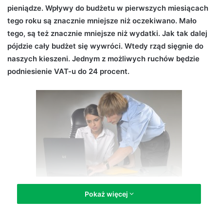
pieniądze. Wpływy do budżetu w pierwszych miesiącach
d
tego roku są znacznie mniejsze niż oczekiwano. Mało
a
n
tego, są też znacznie mniejsze niż wydatki. Jak tak dalej
e
pójdzie cały budżet się wywróci. Wtedy rząd sięgnie do
m
naszych kieszeni. Jednym z możliwych ruchów będzie
a
podniesienie VAT-u do 24 procent.
i
l
Pokaż więcej
Podniosą VAT do 24 procent (fot. archiwum)