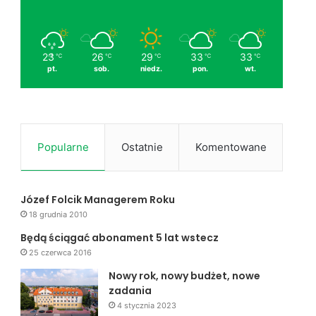
23
26
29
33
33
℃
℃
℃
℃
℃
pt.
sob.
niedz.
pon.
wt.
Popularne
Ostatnie
Komentowane
Józef Folcik Managerem Roku
18 grudnia 2010
Będą ściągać abonament 5 lat wstecz
25 czerwca 2016
Nowy rok, nowy budżet, nowe
zadania
4 stycznia 2023