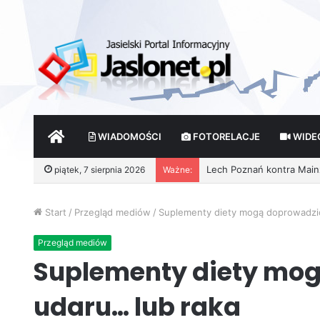
START
WIADOMOŚCI
FOTORELACJE
WIDE
piątek, 7 sierpnia 2026
Ważne:
Start
/
Przegląd mediów
/
Suplementy diety mogą doprowadzić
Przegląd mediów
Suplementy diety mog
udaru… lub raka