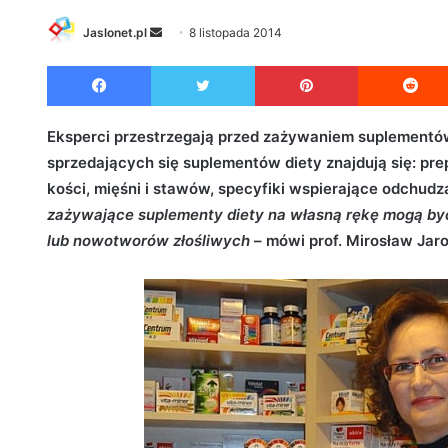
Jaslonet.pl
S
8 listopada 2014
e
Facebook
Twitter
Pinterest
n
d
a
Eksperci przestrzegają przed zażywaniem suplementów 
n
sprzedających się suplementów diety znajdują się: pr
e
kości, mięśni i stawów, specyfiki wspierające odchudz
m
zażywające suplementy diety na własną rękę mogą być
a
lub nowotworów złośliwych
– mówi prof. Mirosław Jaro
i
l