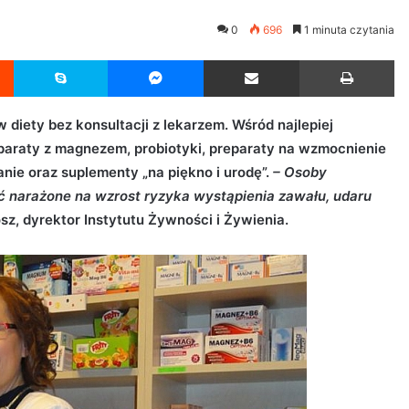
0
696
1 minuta czytania
Reddit
Skype
Messenger
Udostępnij przez Email
Drukuj
diety bez konsultacji z lekarzem. Wśród najlepiej
eparaty z magnezem, probiotyki, preparaty na wzmocnienie
anie oraz suplementy „na piękno i urodę”.
– Osoby
 narażone na wzrost ryzyka wystąpienia zawału, udaru
sz, dyrektor Instytutu Żywności i Żywienia.