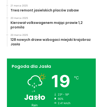
21 marca 2025
Trwa remont jasielskich placów zabaw
20 marca 2025
Kierował volkswagenem mając prawie 1,2
promila
20 marca 2025
128 nowych drzew wzbogaci miejski krajobraz
Jasła
Pogoda dla Jasła
19
℃
Jasło
23º - 18º
90%
2.41 km/h
Rain