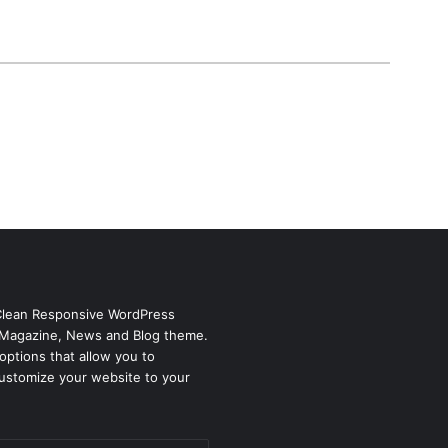
*
Clean Responsive WordPress
Magazine, News and Blog theme.
options that allow you to
ustomize your website to your