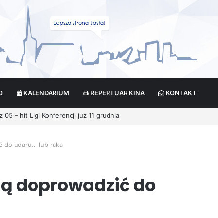
O
KALENDARIUM
REPERTUAR KINA
KONTAKT
 do udaru… lub raka
ą doprowadzić do