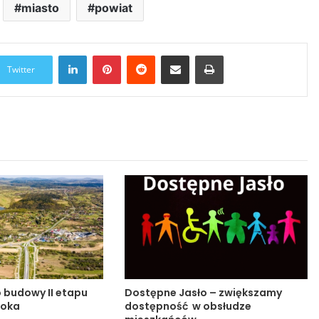
miasto
powiat
LinkedIn
Pinterest
Reddit
Udostępnij przez Email
Drukuj
Twitter
o budowy II etapu
Dostępne Jasło – zwiększamy
noka
dostępność w obsłudze