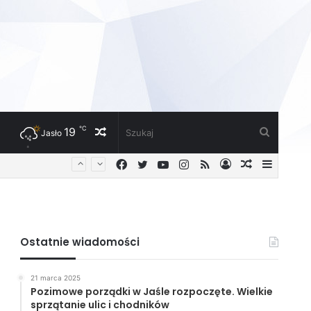
℃
19
Losowy
Szukaj
Jasło
Facebook
Twitter
YouTube
Instagram
RSS
Zaloguj
Losowy
Sideba
artykuł
artykuł
Ostatnie wiadomości
21 marca 2025
Pozimowe porządki w Jaśle rozpoczęte. Wielkie
sprzątanie ulic i chodników