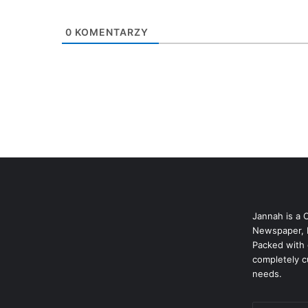
0
KOMENTARZY
Jannah is a 
Newspaper, 
Packed with 
completely c
needs.