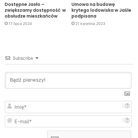
dotyczy obydwu stron (zarówno sprzedającego, jak i
Dostępne Jasło –
Umowa na budowę
zwiększamy dostępność w
krytego lodowiska w Jaśle
kupującego towar).
obsłudze mieszkańców
podpisana
17 lipca 2024
21 kwietnia 2023
Przeczytaj pełny tekst artykułu w papierowym wydaniu
Super Nowości.
Blanka Szlachcińska
Subscribe
Jasło
miasto
powiat
I
m
i
E
ę
-
*
m
a
i