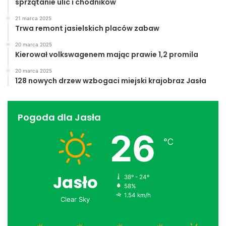
sprzątanie ulic i chodników
21 marca 2025
Trwa remont jasielskich placów zabaw
20 marca 2025
Kierował volkswagenem mając prawie 1,2 promila
20 marca 2025
128 nowych drzew wzbogaci miejski krajobraz Jasła
Pogoda dla Jasła
26
℃
Jasło
38º - 24º
58%
1.54 km/h
Clear Sky