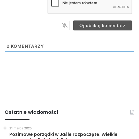
l
*
0
KOMENTARZY
Ostatnie wiadomości
21 marca 2025
Pozimowe porządki w Jaśle rozpoczęte. Wielkie