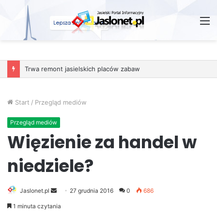
M
Trwa remont jasielskich placów zabaw
Start
/
Przegląd mediów
Przegląd mediów
Więzienie za handel w
niedziele?
Jaslonet.pl
S
27 grudnia 2016
0
686
e
1 minuta czytania
n