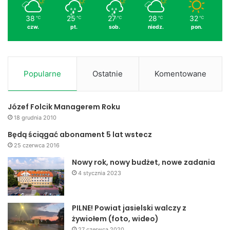
38
25
27
28
32
℃
℃
℃
℃
℃
czw.
pt.
sob.
niedz.
pon.
Popularne
Ostatnie
Komentowane
Józef Folcik Managerem Roku
18 grudnia 2010
Będą ściągać abonament 5 lat wstecz
25 czerwca 2016
Nowy rok, nowy budżet, nowe zadania
4 stycznia 2023
PILNE! Powiat jasielski walczy z
żywiołem (foto, wideo)
27 czerwca 2020