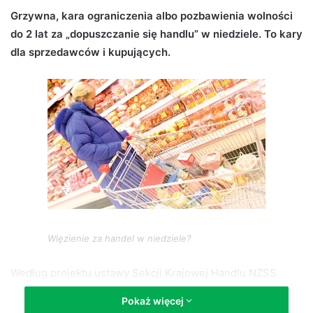
d
Grzywna, kara ograniczenia albo pozbawienia wolności
a
do 2 lat za „dopuszczanie się handlu” w niedziele. To kary
n
dla sprzedawców i kupujących.
e
m
a
i
l
Więzienie za handel w niedziele?
Według projektu ustawy Sekcji Krajowej Handlu NZSS
„Solidarność”, za handel w niedziele mogłyby grozić kary
Pokaż więcej
nawet do 2 lat pozbawienia wolności (zarówno dla