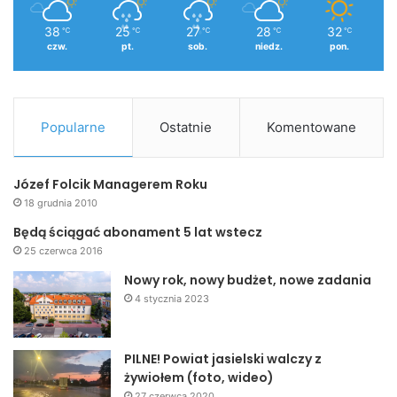
38
25
27
28
32
℃
℃
℃
℃
℃
czw.
pt.
sob.
niedz.
pon.
Popularne
Ostatnie
Komentowane
Józef Folcik Managerem Roku
18 grudnia 2010
Będą ściągać abonament 5 lat wstecz
25 czerwca 2016
Nowy rok, nowy budżet, nowe zadania
4 stycznia 2023
PILNE! Powiat jasielski walczy z
żywiołem (foto, wideo)
27 czerwca 2020