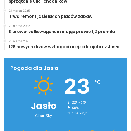
sprzątanie ulic i chodników
21 marca 2025
Trwa remont jasielskich placów zabaw
20 marca 2025
Kierował volkswagenem mając prawie 1,2 promila
20 marca 2025
128 nowych drzew wzbogaci miejski krajobraz Jasła
Pogoda dla Jasła
23
℃
Jasło
38º - 23º
69%
1.24 km/h
Clear Sky