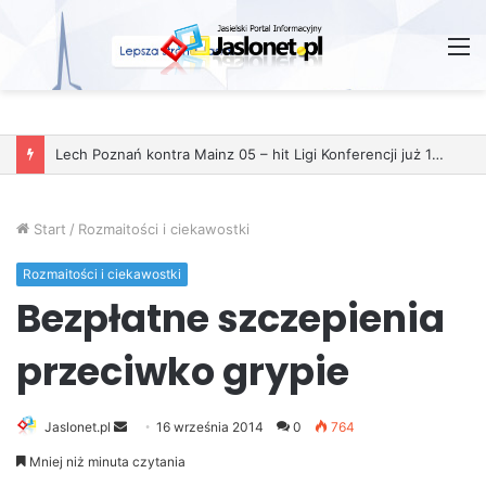
M
Lech Poznań kontra Mainz 05 – hit Ligi Konferencji już 11 grudnia
Start
/
Rozmaitości i ciekawostki
Rozmaitości i ciekawostki
Bezpłatne szczepienia
przeciwko grypie
Jaslonet.pl
S
16 września 2014
0
764
e
Mniej niż minuta czytania
n