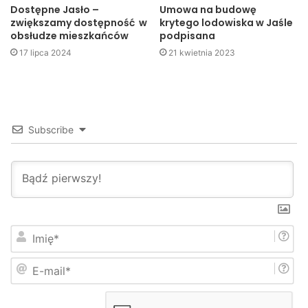
Dostępne Jasło –
Umowa na budowę
zwiększamy dostępność w
krytego lodowiska w Jaśle
obsłudze mieszkańców
podpisana
17 lipca 2024
21 kwietnia 2023
Subscribe
I
m
i
E
ę
-
*
m
a
i