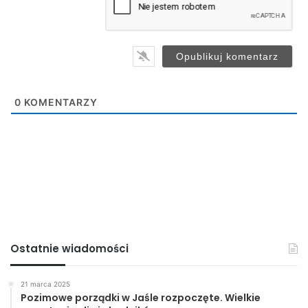
l
*
0
KOMENTARZY
Ostatnie wiadomości
21 marca 2025
Pozimowe porządki w Jaśle rozpoczęte. Wielkie