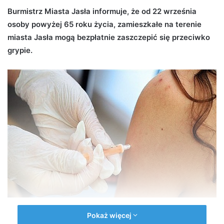
d
Burmistrz Miasta Jasła informuje, że od 22 września
a
osoby powyżej 65 roku życia, zamieszkałe na terenie
n
miasta Jasła mogą bezpłatnie zaszczepić się przeciwko
e
grypie.
m
a
i
l
Bezpłatne szczepienia przeciwko grypie
Pokaż więcej