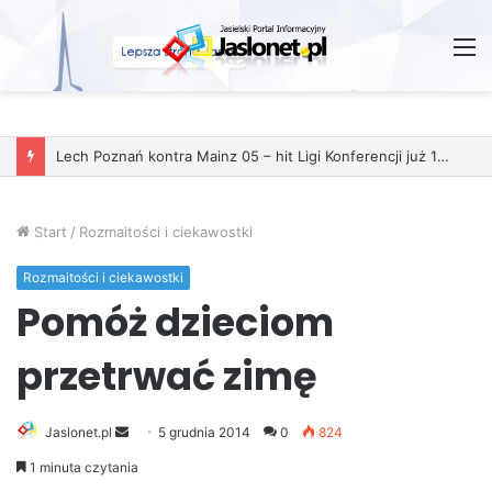
M
Lech Poznań kontra Mainz 05 – hit Ligi Konferencji już 11 grudnia
Start
/
Rozmaitości i ciekawostki
Rozmaitości i ciekawostki
Pomóż dzieciom
przetrwać zimę
Jaslonet.pl
S
5 grudnia 2014
0
824
e
1 minuta czytania
n