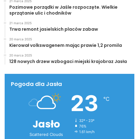
21 marca 2025
Pozimowe porządki w Jaśle rozpoczęte. Wielkie
sprzątanie ulic i chodników
21 marca 2025
Trwa remont jasielskich placów zabaw
20 marca 2025
Kierował volkswagenem mając prawie 1,2 promila
20 marca 2025
128 nowych drzew wzbogaci miejski krajobraz Jasła
Pogoda dla Jasła
23
℃
Jasło
32º - 23º
76%
1.61 km/h
Scattered Clouds