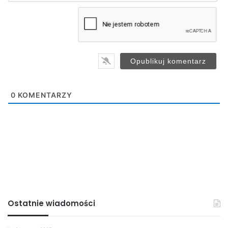
m
a
i
l
*
0
KOMENTARZY
Ostatnie wiadomości