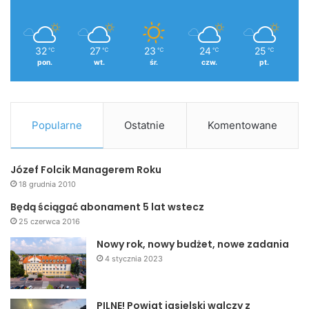
32
27
23
24
25
℃
℃
℃
℃
℃
pon.
wt.
śr.
czw.
pt.
Popularne
Ostatnie
Komentowane
Józef Folcik Managerem Roku
18 grudnia 2010
Będą ściągać abonament 5 lat wstecz
25 czerwca 2016
Nowy rok, nowy budżet, nowe zadania
4 stycznia 2023
PILNE! Powiat jasielski walczy z