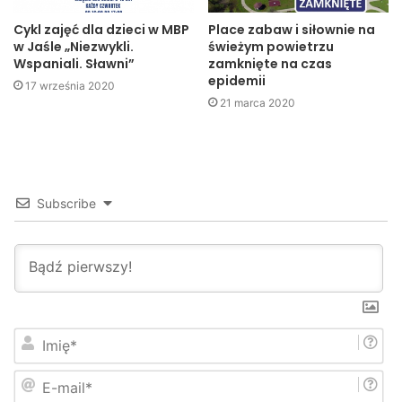
Przetrwać Zimę”.
Cykl zajęć dla dzieci w MBP
Place zabaw i siłownie na
Zachęcamy wszystkich mieszkańców do udziału w akcji, a
w Jaśle „Niezwykli.
świeżym powietrzu
Wspaniali. Sławni”
zamknięte na czas
także z góry dziękujemy za okazane wsparcie. Wszelkich
epidemii
17 września 2020
informacji na temat Akcji udziela Miejski Ośrodek Pomocy
21 marca 2020
Społecznej w Jaśle, ul. Kochanowskiego 3, tel. 13 446 43
28.
Informacje dotyczące Ogólnopolskiej akcji Charytatywnej
Subscribe
„Pomóż Dzieciom Przetrwać Zimę” dostępne są na stronie
internetowej: www.pdpz.pl
UMJ
akcja
dzieci
zima
I
m
i
E
ę
-
*