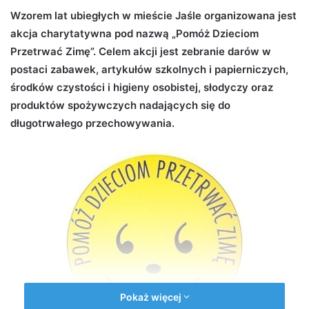
d
Wzorem lat ubiegłych w mieście Jaśle organizowana jest
a
akcja charytatywna pod nazwą „Pomóż Dzieciom
n
Przetrwać Zimę”. Celem akcji jest zebranie darów w
e
postaci zabawek, artykułów szkolnych i papierniczych,
m
środków czystości i higieny osobistej, słodyczy oraz
a
produktów spożywczych nadających się do
i
długotrwałego przechowywania.
l
Pokaż więcej