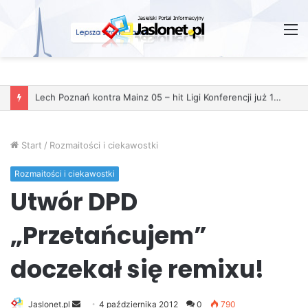
M
Start
/
Rozmaitości i ciekawostki
Rozmaitości i ciekawostki
Utwór DPD
„Przetańcujem”
doczekał się remixu!
Jaslonet.pl
S
4 października 2012
0
790