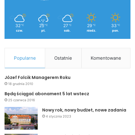
32
25
27
29
33
℃
℃
℃
℃
℃
czw.
pt.
sob.
niedz.
pon.
Popularne
Ostatnie
Komentowane
Józef Folcik Managerem Roku
18 grudnia 2010
Będą ściągać abonament 5 lat wstecz
25 czerwca 2016
Nowy rok, nowy budżet, nowe zadania
4 stycznia 2023