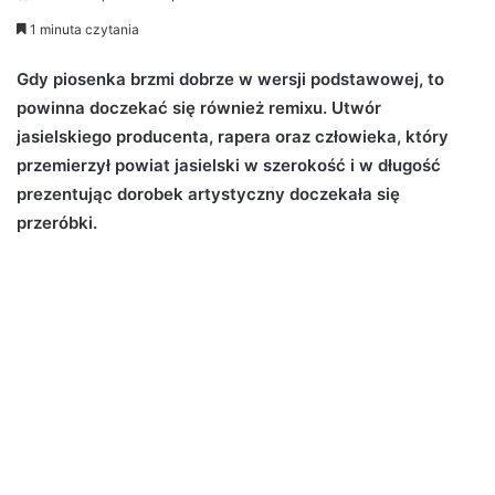
e
1 minuta czytania
n
d
Gdy piosenka brzmi dobrze w wersji podstawowej, to
a
powinna doczekać się również remixu. Utwór
n
jasielskiego producenta, rapera oraz człowieka, który
e
przemierzył powiat jasielski w szerokość i w długość
m
prezentując dorobek artystyczny doczekała się
a
przeróbki.
i
l