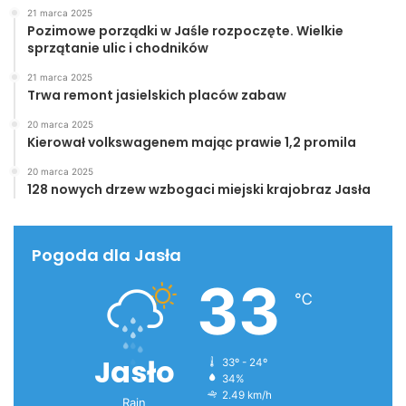
21 marca 2025
Pozimowe porządki w Jaśle rozpoczęte. Wielkie
sprzątanie ulic i chodników
21 marca 2025
Trwa remont jasielskich placów zabaw
20 marca 2025
Kierował volkswagenem mając prawie 1,2 promila
20 marca 2025
128 nowych drzew wzbogaci miejski krajobraz Jasła
Pogoda dla Jasła
33
℃
Jasło
33º - 24º
34%
2.49 km/h
Rain