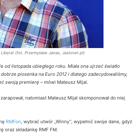
 Libera! (fot. Przemysław Janas, Jaslonet.pl)
 od listopada ubiegłego roku. Miała ona ujrzeć światło
o dobrze piosenka na Euro 2012 i dlatego zadecydowaliśmy,
eć swoją premierę
– mówi Mateusz Mijal.
ej zarapował, natomiast Mateusz Mijal skomponował do niej
onę
RMFon
, wybrać utwór „Winny”, wypełnić swoje dane, gdyż
eżę oraz składankę RMF FM.