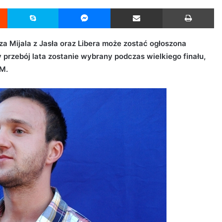
Reddit
Skype
Messenger
Udostępnij przez Email
Drukuj
 Mijala z Jasła oraz Libera może zostać ogłoszona
przebój lata zostanie wybrany podczas wielkiego finału,
FM.