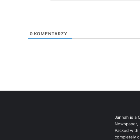
0
KOMENTARZY
Jannah is a 
Newspaper, 
Packed with 
completely c