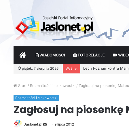
START
WIADOMOŚCI
FOTORELACJE
WIDE
Lech Poznań kontra Mainz 
piątek, 7 sierpnia 2026
Ważne:
Start
/
Rozmaitości i ciekawostki
/
Zagłosuj na piosenkę Mateus
Rozmaitości i ciekawostki
Zagłosuj na piosenkę M
Jaslonet.pl
S
9 lipca 2012