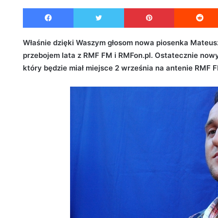
e
Facebook
Twitter
Pinterest
n
d
a
Właśnie dzięki Waszym głosom nowa piosenka Mateusza
n
przebojem lata z RMF FM i RMFon.pl. Ostatecznie nowy 
e
który będzie miał miejsce 2 września na antenie RMF 
m
a
i
l