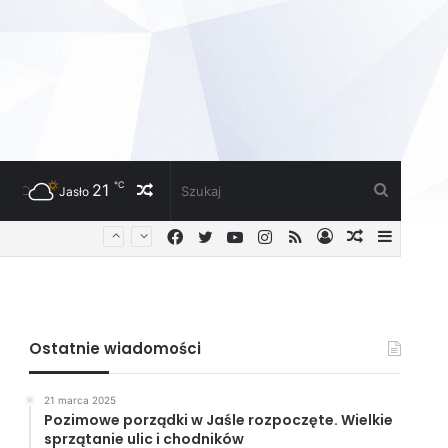
℃
21
Losowy
Szukaj
Jasło
Facebook
Twitter
YouTube
Instagram
RSS
Zaloguj
Losowy
Sideba
artykuł
artykuł
Ostatnie wiadomości
21 marca 2025
Pozimowe porządki w Jaśle rozpoczęte. Wielkie
sprzątanie ulic i chodników