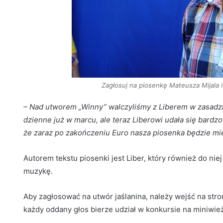
Zagłosuj na piosenkę Mateusza Mijala i
– Nad utworem „Winny” walczyliśmy z Liberem w zasadzie
dzienne już w marcu, ale teraz Liberowi udała się bardz
że zaraz po zakończeniu Euro nasza piosenka będzie mi
Autorem tekstu piosenki jest Liber, który również do ni
muzykę.
Aby zagłosować na utwór jaślanina, należy wejść na str
każdy oddany głos bierze udział w konkursie na miniwi