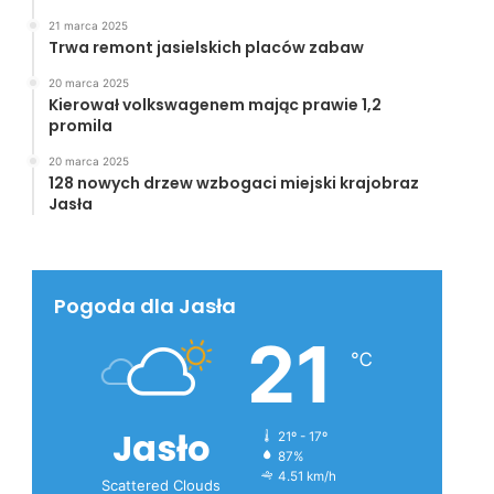
21 marca 2025
Trwa remont jasielskich placów zabaw
20 marca 2025
Kierował volkswagenem mając prawie 1,2
promila
20 marca 2025
128 nowych drzew wzbogaci miejski krajobraz
Jasła
Pogoda dla Jasła
21
℃
Jasło
21º - 17º
87%
4.51 km/h
Scattered Clouds