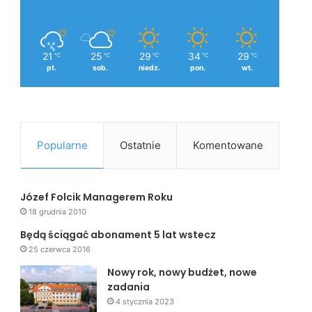
21
25
29
34
29
℃
℃
℃
℃
℃
pt.
sob.
niedz.
pon.
wt.
Popularne
Ostatnie
Komentowane
Józef Folcik Managerem Roku
18 grudnia 2010
Będą ściągać abonament 5 lat wstecz
25 czerwca 2016
Nowy rok, nowy budżet, nowe
zadania
4 stycznia 2023