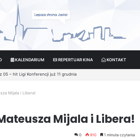
O
KALENDARIUM
REPERTUAR KINA
KONTAKT
05 – hit Ligi Konferencji już 11 grudnia
za Mijala i Libera!
ateusza Mijala i Libera!
0
910
1 minuta czytania