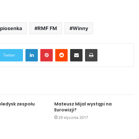
piosenka
RMF FM
Winny
LinkedIn
Pinterest
Reddit
Udostępnij przez Email
Drukuj
Twitter
ledysk zespołu
Mateusz Mijal wystąpi na
Eurowizji?
29 stycznia 2017