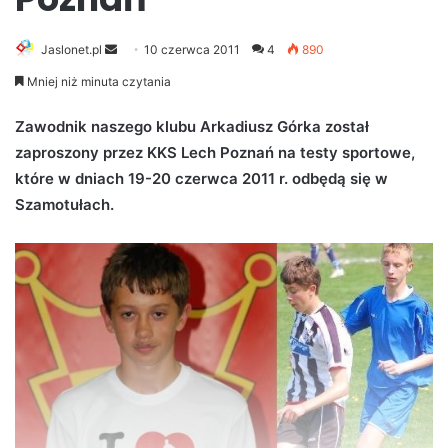
Jaslonet.pl
S
10 czerwca 2011
4
890
e
Mniej niż minuta czytania
n
d
Zawodnik naszego klubu
Arkadiusz Górka
został
a
zaproszony przez KKS Lech Poznań na testy sportowe,
n
które w dniach 19-20 czerwca 2011 r. odbędą się w
e
Szamotułach.
m
a
i
l