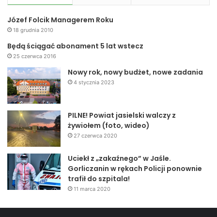
Józef Folcik Managerem Roku
18 grudnia 2010
Będą ściągać abonament 5 lat wstecz
25 czerwca 2016
Nowy rok, nowy budżet, nowe zadania
4 stycznia 2023
PILNE! Powiat jasielski walczy z
żywiołem (foto, wideo)
27 czerwca 2020
Uciekł z „zakaźnego” w Jaśle.
Gorliczanin w rękach Policji ponownie
trafił do szpitala!
11 marca 2020