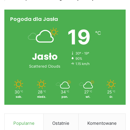
Pogoda dla Jasła
19
℃
Jasło
30º - 19º
90%
1.15 km/h
Scattered Clouds
30
28
34
27
25
℃
℃
℃
℃
℃
sob.
niedz.
pon.
wt.
śr.
Popularne
Ostatnie
Komentowane