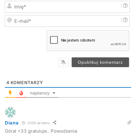
I
m
i
E
ę
-
*
m
a
i
l
*
4
KOMENTARZY
najstarszy
Diana
2026 lat temu
Góral <33 gratuluje.. Powodzenia