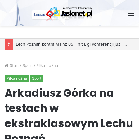
M
Lech Poznań kontra Mainz 05 – hit Ligi Konferencji już 11 grudnia
Start
/
Sport
/
Piłka nożna
Piłka nożna
Sport
Arkadiusz Górka na
testach w
ekstraklasowym Lechu
Poznań