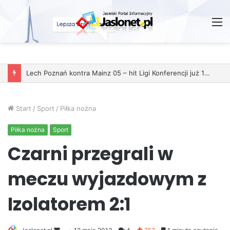
M
Start
/
Sport
/
Piłka nożna
Piłka nożna
Sport
Czarni przegrali w
meczu wyjazdowym z
Izolatorem 2:1