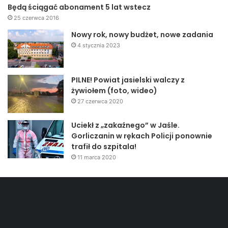
Będą ściągać abonament 5 lat wstecz
25 czerwca 2016
Nowy rok, nowy budżet, nowe zadania
4 stycznia 2023
PILNE! Powiat jasielski walczy z
żywiołem (foto, wideo)
27 czerwca 2020
Uciekł z „zakaźnego” w Jaśle.
Gorliczanin w rękach Policji ponownie
trafił do szpitala!
11 marca 2020