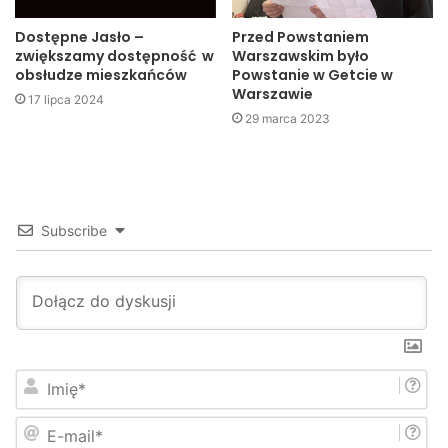
Izolator:
Pawlus – Koperc, Polak, Krzak – Brogowski,
Dostępne Jasło –
Przed Powstaniem
zwiększamy dostępność w
Warszawskim było
Bereś, Szyszka, Skiba – Karwat, Brocki, Płonka.
obsłudze mieszkańców
Powstanie w Getcie w
Warszawie
17 lipca 2024
Czarni:
Ślarski – Bernacki, Cempa, Chrząszcz – Dziobek,
29 marca 2023
Grzesiak, Munia, Remut – Szopa, Wolański, Złotek.
(PJ)
Subscribe
czarni
Izolator
Jasło
mecz
I
m
i
E
ę
-
*