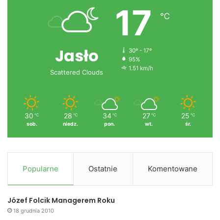
17
℃
Jasło
30º - 17º
95%
1.51 km/h
Scattered Clouds
30
28
34
27
25
℃
℃
℃
℃
℃
sob.
niedz.
pon.
wt.
śr.
Popularne
Ostatnie
Komentowane
Józef Folcik Managerem Roku
18 grudnia 2010