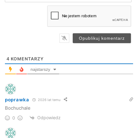
m
a
i
l
*
4
KOMENTARZY
najstarszy
poprawka
2026 lat temu
Bochuchale
Odpowiedz
0