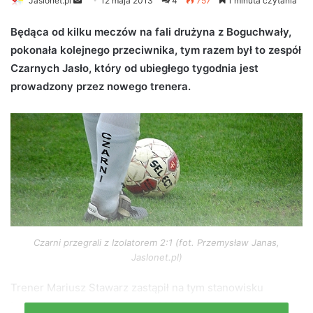
Jaslonet.pl
S
12 maja 2013
4
757
1 minuta czytania
e
Będąca od kilku meczów na fali drużyna z Boguchwały,
n
pokonała kolejnego przeciwnika, tym razem był to zespół
d
Czarnych Jasło, który od ubiegłego tygodnia jest
a
n
prowadzony przez nowego trenera.
e
m
a
i
l
Czarni przegrali z Izolatorem 2:1 (fot. Przemysław Janas,
Jaslonet.pl)
Trener Mariusz Stawarz zastąpił na tym stanowisku
będącego w zespole od maja 2011 Roberta Hapa, który po