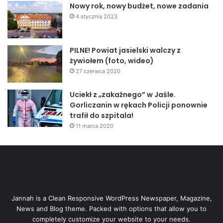
Nowy rok, nowy budżet, nowe zadania
4 stycznia 2023
PILNE! Powiat jasielski walczy z
żywiołem (foto, wideo)
27 czerwca 2020
Uciekł z „zakaźnego” w Jaśle.
Gorliczanin w rękach Policji ponownie
trafił do szpitala!
11 marca 2020
Jannah is a Clean Responsive WordPress Newspaper, Magazine,
News and Blog theme. Packed with options that allow you to
completely customize your website to your needs.