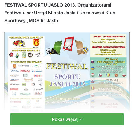
FESTIWAL SPORTU JASŁO 2013. Organizatorami
d
Festiwalu są: Urząd Miasta Jasła i Uczniowski Klub
a
n
Sportowy „MOSiR” Jasło.
e
m
a
i
l
Pokaż więcej
Festiwal Sportu Jasło 2013 już wkrótce!