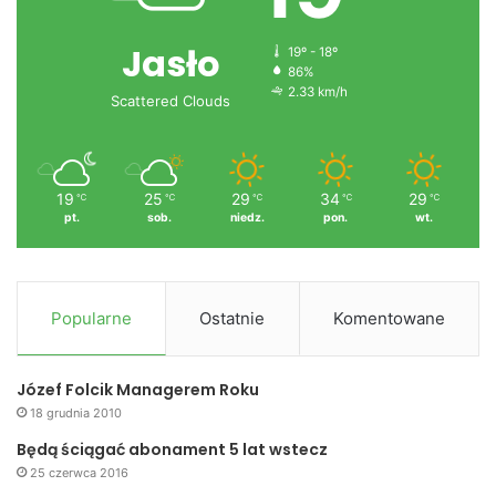
(MB)
Jasło
19º - 18º
86%
festiwal
Jasło
miasto
powiat
2.33 km/h
Scattered Clouds
19
25
29
34
29
℃
℃
℃
℃
℃
pt.
sob.
niedz.
pon.
wt.
Popularne
Ostatnie
Komentowane
Józef Folcik Managerem Roku
18 grudnia 2010
Będą ściągać abonament 5 lat wstecz
25 czerwca 2016