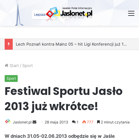
M
Start
/
Sport
Sport
Festiwal Sportu Jasło
2013 już wkrótce!
Jaslonet.pl
S
28 maja 2013
1
777
2 minut czytania
e
W dniach 31.05-02.06.2013 odbędzie się w Jaśle
n