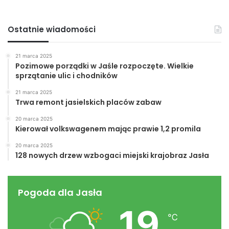
Stowarzyszenie Sportowe, UKS „MOSiR” Jasło – sekcja
judo, Gimnazjum nr 1 Jasło, ZS Trzcinica i JKS CZARNI
Ostatnie wiadomości
Jasło.
21 marca 2025
Sponsorami Festiwalu są: Urząd Miasta Jasła, Urząd
Pozimowe porządki w Jaśle rozpoczęte. Wielkie
sprzątanie ulic i chodników
Marszałkowski Województwa Podkarpackiego, POLWAX
S.A., Grupa LOTOS, WYSOWIANKA Naturalna Woda
21 marca 2025
Trwa remont jasielskich placów zabaw
Mineralna, FH DOMICELA Sp. z o.o., Zakład Rafineryjny
Jasło Sp. z o.o., Drukarnia TEGEL, MGM Reklamy, Guardi,
20 marca 2025
Kierował volkswagenem mając prawie 1,2 promila
MOSiR Jasło, SOLKJAS, SKAT-POL, Jarkomet, POLONEA,
EKOMAX, Petrosoft.pl Technologie Informatyczne Sp. z
20 marca 2025
128 nowych drzew wzbogaci miejski krajobraz Jasła
o.o., Kawiarenka GRUBCIO, Bank Pekao, PIKUŁA Jasło,
FORGIS.
Pogoda dla Jasła
Szczegółowe informacje o Festiwalu na oficjalnym
19
Facebooku
.
℃