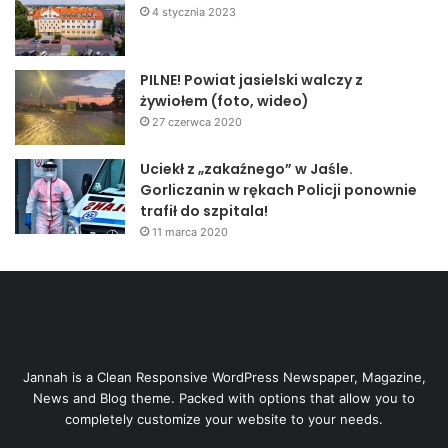
4 stycznia 2023
PILNE! Powiat jasielski walczy z
żywiołem (foto, wideo)
27 czerwca 2020
Uciekł z „zakaźnego” w Jaśle.
Gorliczanin w rękach Policji ponownie
trafił do szpitala!
11 marca 2020
Jannah is a Clean Responsive WordPress Newspaper, Magazine,
News and Blog theme. Packed with options that allow you to
completely customize your website to your needs.