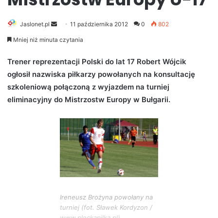
Jaslonet.pl
S
11 października 2012
0
802
e
Mniej niż minuta czytania
n
d
Trener reprezentacji Polski do lat 17 Robert Wójcik
a
ogłosił nazwiska piłkarzy powołanych na konsultację
n
szkoleniową połączoną z wyjazdem na turniej
e
eliminacyjny do Mistrzostw Europy w Bułgarii.
m
a
i
l
Ireneusz Brożyna powołany na
turniej (fot. Sławek Kordyzon /
www.plockapilka.pl)