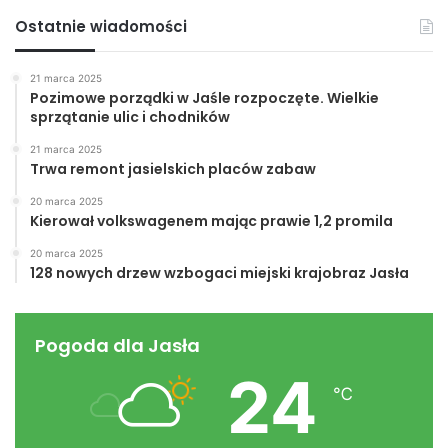
Ostatnie wiadomości
21 marca 2025
Pozimowe porządki w Jaśle rozpoczęte. Wielkie
sprzątanie ulic i chodników
21 marca 2025
Trwa remont jasielskich placów zabaw
20 marca 2025
Kierował volkswagenem mając prawie 1,2 promila
20 marca 2025
128 nowych drzew wzbogaci miejski krajobraz Jasła
Pogoda dla Jasła
24
℃