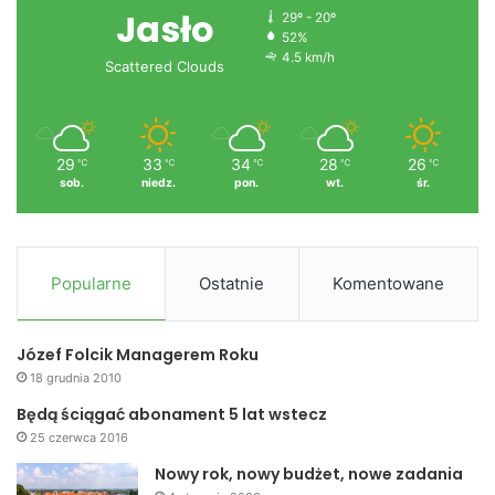
Jasło
29º - 20º
52%
4.5 km/h
Scattered Clouds
29
33
34
28
26
℃
℃
℃
℃
℃
sob.
niedz.
pon.
wt.
śr.
Popularne
Ostatnie
Komentowane
Józef Folcik Managerem Roku
18 grudnia 2010
Będą ściągać abonament 5 lat wstecz
25 czerwca 2016
Nowy rok, nowy budżet, nowe zadania