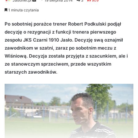
Jaslonet.pl
S
19 sierpnia 2014
3
909
e
1 minuta czytania
n
d
Po sobotniej porażce trener Robert Podkulski podjął
a
decyzję o rezygnacji z funkcji trenera pierwszego
n
zespołu JKS Czarni 1910 Jasło. Decyzję swą oznajmił
e
zawodnikom w szatni, zaraz po sobotnim meczu z
m
Wiśniową. Decyzja została przyjęta z szacunkiem, ale i
a
ze stanowczym sprzeciwem, przede wszystkim
i
starszych
zawodników.
l