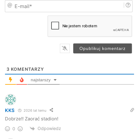
E
ę
-
*
Czarni Jasło
jamuła
miasto
m
a
i
Podkulski
trener
l
*
3
KOMENTARZY
najstarszy
KKS
2026 lat temu
Dobrze!! Zaorać stadion!
Odpowiedz
0