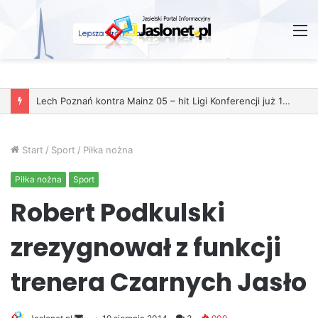
M
Start
/
Sport
/
Piłka nożna
Piłka nożna
Sport
Robert Podkulski
zrezygnował z funkcji
trenera Czarnych Jasło