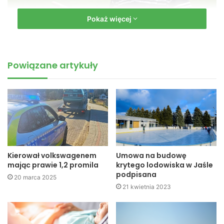
Pokaż więcej
nz. Robert Podkulski, dotychczasowy trener (fot. Przemysław
Powiązane artykuły
Janas, Jaslonet.pl)
A oto co sam Robert Podkulski powiedział po rezygnacji z
funkcji trenera JKS Czarnych Jasło:
Chciałbym serdecznie
podziękować całej drużynie za wspaniałe chwile, walkę i
determinację oraz za sukces jakim było utrzymanie IV ligi.
W Naszej grze coś jednak się zacięło i drużyna nie
Kierował volkswagenem
Umowa na budowę
wykorzystuje swojego potencjału na jaki ją stać. Chciałbym
mając prawie 1,2 promila
krytego lodowiska w Jaśle
również podziękować swoim współpracownikom:
podpisana
20 marca 2025
Antoniemu Wanatowi, Januszowi Jamule, Jurkowi
21 kwietnia 2023
Chomiszczakowi oraz wszystkim kibicom za doping i
wsparcie. Następcy życzę zwycięstw.