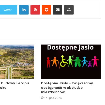
LinkedIn
Pinterest
Reddit
Udostępnij przez Email
Drukuj
Twitter
o budowy II etapu
Dostępne Jasło – zwiększamy
noka
dostępność w obsłudze
mieszkańców
17 lipca 2024