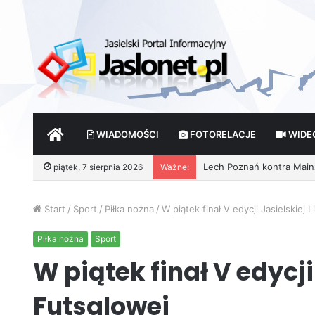
START
WIADOMOŚCI
FOTORELACJE
WIDE
piątek, 7 sierpnia 2026
Ważne:
Start
/
Sport
/
Piłka nożna
/
W piątek finał V edycji Jasielskiej 
Piłka nożna
Sport
W piątek finał V edycji 
Futsalowej