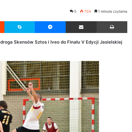
5
704
1 minuta czytania
Reddit
Skype
Messenger
Udostępnij przez Email
Drukuj
 droga Skensów Sztos i Iveo do Finału V Edycji Jasielskiej