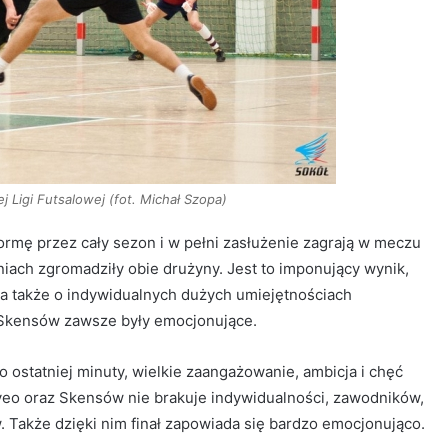
iej Ligi Futsalowej (fot. Michał Szopa)
ormę przez cały sezon i w pełni zasłużenie zagrają w meczu
niach zgromadziły obie drużyny. Jest to imponujący wynik,
, a także o indywidualnych dużych umiejętnościach
 Skensów zawsze były emocjonujące.
 ostatniej minuty, wielkie zaangażowanie, ambicja i chęć
Iveo oraz Skensów nie brakuje indywidualności, zawodników,
. Także dzięki nim finał zapowiada się bardzo emocjonująco.