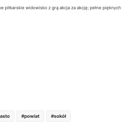
 piłkarskie widowisko z grą akcja za akcję; pełne pięknych
asto
powiat
sokół