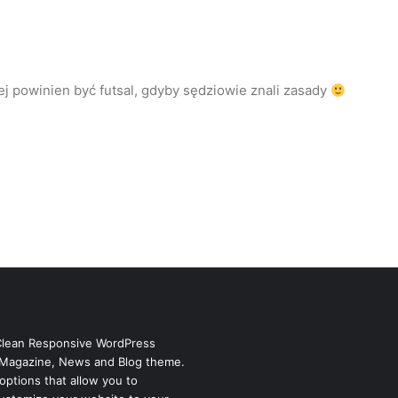
zej powinien być futsal, gdyby sędziowie znali zasady
Clean Responsive WordPress
Magazine, News and Blog theme.
options that allow you to