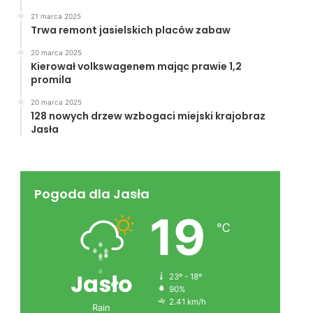
21 marca 2025
Trwa remont jasielskich placów zabaw
20 marca 2025
Kierował volkswagenem mając prawie 1,2
promila
20 marca 2025
128 nowych drzew wzbogaci miejski krajobraz
Jasła
Pogoda dla Jasła
19
℃
Jasło
23º - 18º
90%
2.41 km/h
Rain