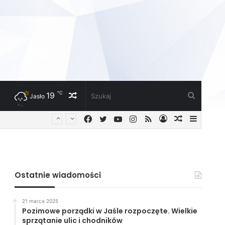
℃
19
Losowy
Szukaj
Jasło
Facebook
Twitter
YouTube
Instagram
RSS
Zaloguj
Losowy
Sideba
artykuł
artykuł
Ostatnie wiadomości
21 marca 2025
Pozimowe porządki w Jaśle rozpoczęte. Wielkie
sprzątanie ulic i chodników