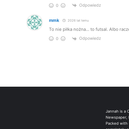
Odpowiedz
0
mmk
2026 lat temu
To nie piłka nożna… to futsal. Albo rac
Odpowiedz
0
Jannah is a 
Newspaper, 
Packed with 