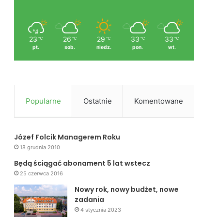
23
26
29
33
33
℃
℃
℃
℃
℃
pt.
sob.
niedz.
pon.
wt.
Popularne
Ostatnie
Komentowane
Józef Folcik Managerem Roku
18 grudnia 2010
Będą ściągać abonament 5 lat wstecz
25 czerwca 2016
Nowy rok, nowy budżet, nowe
zadania
4 stycznia 2023