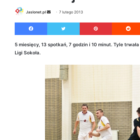
Jaslonet.pl
S
7 lutego 2013
e
Facebook
Twitter
Pinterest
n
d
a
5 miesięcy, 13 spotkań, 7 godzin i 10 minut. Tyle trwała
n
Ligi Sokoła.
e
m
a
i
l