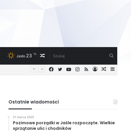
℃
23
Losowy
Szukaj
Jasło
Facebook
Twitter
YouTube
Instagram
RSS
Zaloguj
Losowy
Sideba
artykuł
artykuł
Ostatnie wiadomości
21 marca 2025
Pozimowe porządki w Jaśle rozpoczęte. Wielkie
sprzątanie ulic i chodników