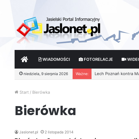
START
WIADOMOŚCI
FOTORELACJE
WIDE
Lech Poznań kontra Main
niedziela, 9 sierpnia 2026
Ważne:
Start
/
Bierówka
Bierówka
Jaslonet.pl
2 listopada 2014