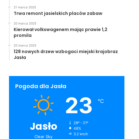
21 marca 2025
Trwa remont jasielskich placów zabaw
20 marca 2025
Kierował volkswagenem mając prawie 1,2
promila
20 marca 2025
128 nowych drzew wzbogaci miejski krajobraz
Jasła
Pogoda dla Jasła
23
℃
Jasło
28º - 21º
48%
3.2 km/h
Clear Sky