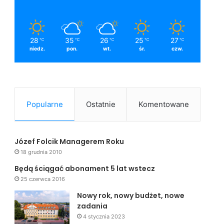
28
35
26
25
27
℃
℃
℃
℃
℃
niedz.
pon.
wt.
śr.
czw.
Popularne
Ostatnie
Komentowane
Józef Folcik Managerem Roku
18 grudnia 2010
Będą ściągać abonament 5 lat wstecz
25 czerwca 2016
Nowy rok, nowy budżet, nowe
zadania
4 stycznia 2023