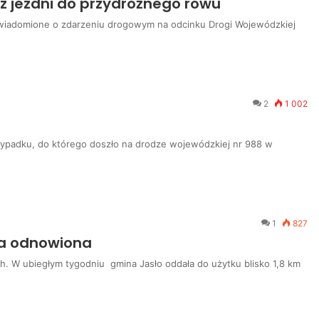
 jezdni do przydrożnego rowu
 powiadomione o zdarzeniu drogowym na odcinku Drogi Wojewódzkiej
2
1 002
go wypadku, do którego doszło na drodze wojewódzkiej nr 988 w
1
827
ła odnowiona
h. W ubiegłym tygodniu gmina Jasło oddała do użytku blisko 1,8 km