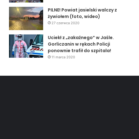
PILNE! Powiat jasielski walczy z
żywiołem (foto, wideo)
27 czerwca 2020
Uciekł z „zakaźnego” w Jaśle.
Gorliczanin w rękach Policji
ponownie trafił do szpitala!
11 marca 2020