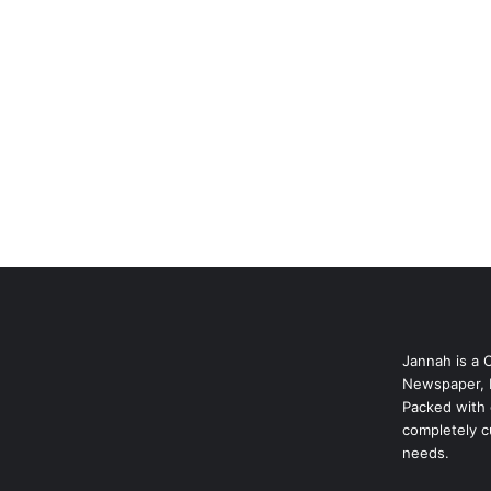
Jannah is a 
Newspaper, 
Packed with 
completely c
needs.