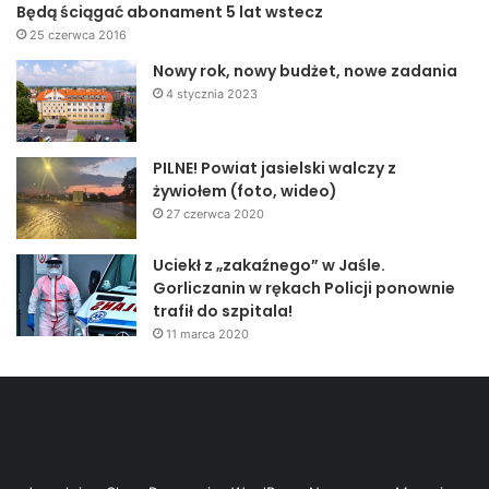
Będą ściągać abonament 5 lat wstecz
25 czerwca 2016
Nowy rok, nowy budżet, nowe zadania
4 stycznia 2023
PILNE! Powiat jasielski walczy z
żywiołem (foto, wideo)
27 czerwca 2020
Uciekł z „zakaźnego” w Jaśle.
Gorliczanin w rękach Policji ponownie
trafił do szpitala!
11 marca 2020