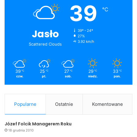
39
℃
Jasło
39º - 24º
27%
3.92 km/h
Scattered Clouds
39
25
27
29
33
℃
℃
℃
℃
℃
czw.
pt.
sob.
niedz.
pon.
Popularne
Ostatnie
Komentowane
Józef Folcik Managerem Roku
18 grudnia 2010