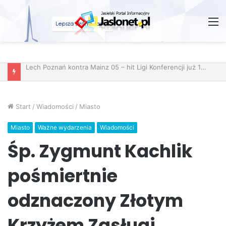
M
Start
/
Wiadomości
/
Miasto
Miasto
Ważne wydarzenia
Wiadomości
Śp. Zygmunt Kachlik
pośmiertnie
odznaczony Złotym
Krzyżem Zasługi