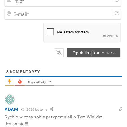
m
i
E
ę
-
*
m
a
i
l
*
3
KOMENTARZY
najstarszy
ADAM
2026 lat temu
Rychło w czas sobie przypomnieli o Tym Wielkim
Jaślaninie!!!