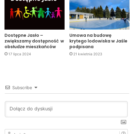
order
powiat
zasługi
Dostępne Jasło –
Umowa na budowę
zwiększamy dostępność w
krytego lodowiska w Jaśle
obsłudze mieszkańców
podpisana
17 lipca 2024
21 kwietnia 2023
Subscribe
I