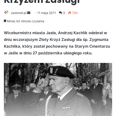
Jaslonet.pl
S
11 maja 2011
3
794
e
Mniej niż minuta czytania
n
d
Wiceburmistrz miasta Jasła, Andrzej Kachlik odebrał w
a
dniu wczorajszym Złoty Krzyż Zasługi dla śp. Zygmunta
n
Kachlika, który został pochowany na Starym Cmentarzu
e
w Jaśle w dniu 27 października ubiegłego roku.
m
a
i
l