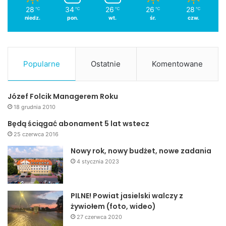
28
34
26
26
28
℃
℃
℃
℃
℃
niedz.
pon.
wt.
śr.
czw.
Popularne
Ostatnie
Komentowane
Józef Folcik Managerem Roku
18 grudnia 2010
Będą ściągać abonament 5 lat wstecz
25 czerwca 2016
Nowy rok, nowy budżet, nowe zadania
4 stycznia 2023
PILNE! Powiat jasielski walczy z
żywiołem (foto, wideo)
27 czerwca 2020