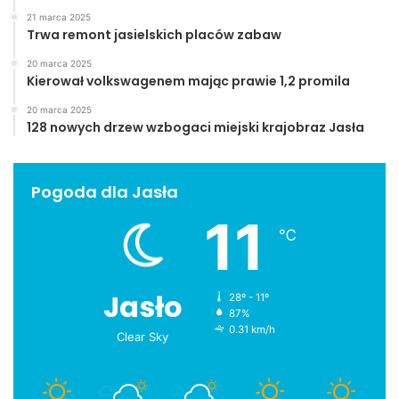
21 marca 2025
Trwa remont jasielskich placów zabaw
20 marca 2025
Kierował volkswagenem mając prawie 1,2 promila
20 marca 2025
128 nowych drzew wzbogaci miejski krajobraz Jasła
Pogoda dla Jasła
11
℃
Jasło
28º - 11º
87%
0.31 km/h
Clear Sky