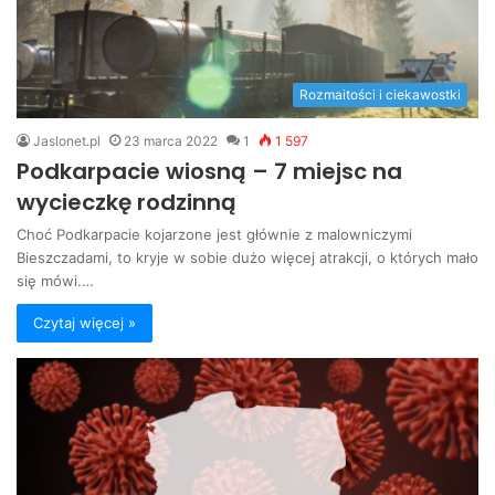
Rozmaitości i ciekawostki
Jaslonet.pl
23 marca 2022
1
1 597
Podkarpacie wiosną – 7 miejsc na
wycieczkę rodzinną
Choć Podkarpacie kojarzone jest głównie z malowniczymi
Bieszczadami, to kryje w sobie dużo więcej atrakcji, o których mało
się mówi.…
Czytaj więcej »