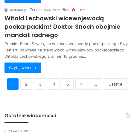
Jaslonet.pl
17 grudnia 2015
5
1 027
Witold Lechowski wicewojewodą
podkarpackim! Doktor Snoch obejmie
mandat radnego
Premier Beata Szydło, na wniosek wojewody podkarpackiego Ewy
Leniart, powołała na stanowisko wicewojewody podkarpackiego
Witolda Lechowskiego z dniem 16 grudnia…
Czytaj więcej »
1
2
3
4
5
»
...
Ostatni
Ostatnie wiadomości
21 marca 2025