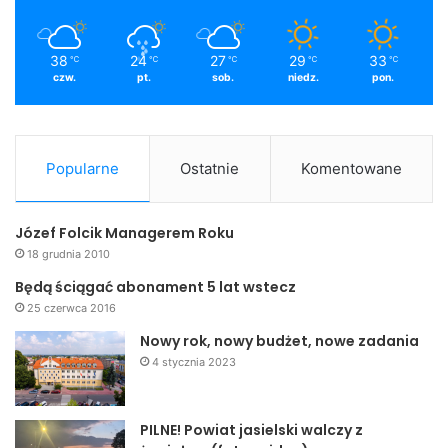
38
24
27
29
33
℃
℃
℃
℃
℃
czw.
pt.
sob.
niedz.
pon.
Popularne
Ostatnie
Komentowane
Józef Folcik Managerem Roku
18 grudnia 2010
Będą ściągać abonament 5 lat wstecz
25 czerwca 2016
Nowy rok, nowy budżet, nowe zadania
4 stycznia 2023
PILNE! Powiat jasielski walczy z