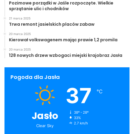
Pozimowe porządki w Jaśle rozpoczęte. Wielkie
sprzątanie ulic i chodników
21 marca 2025
Trwa remont jasielskich placów zabaw
20 marca 2025
Kierował volkswagenem mając prawie 1,2 promila
20 marca 2025
128 nowych drzew wzbogaci miejski krajobraz Jasła
Pogoda dla Jasła
37
℃
Jasło
38º - 28º
33%
2.7 km/h
Clear Sky