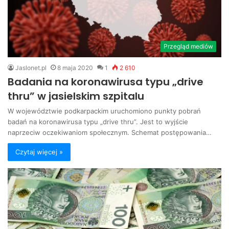
Przegląd mediów
Jaslonet.pl
8 maja 2020
1
2 610
Badania na koronawirusa typu „drive
thru” w jasielskim szpitalu
W województwie podkarpackim uruchomiono punkty pobrań
badań na koronawirusa typu „drive thru”. Jest to wyjście
naprzeciw oczekiwaniom społecznym. Schemat postępowania…
Czytaj więcej »