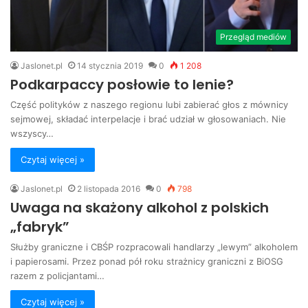
Przegląd mediów
Jaslonet.pl
14 stycznia 2019
0
1 208
Podkarpaccy posłowie to lenie?
Część polityków z naszego regionu lubi zabierać głos z mównicy
sejmowej, składać interpelacje i brać udział w głosowaniach. Nie
wszyscy…
Czytaj więcej »
Jaslonet.pl
2 listopada 2016
0
798
Uwaga na skażony alkohol z polskich
„fabryk”
Służby graniczne i CBŚP rozpracowali handlarzy „lewym” alkoholem
i papierosami. Przez ponad pół roku strażnicy graniczni z BiOSG
razem z policjantami…
Czytaj więcej »