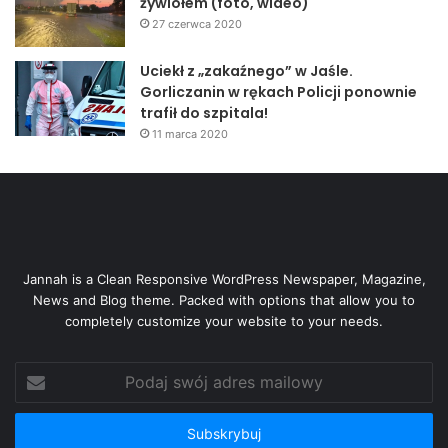
żywiołem (foto, wideo)
27 czerwca 2020
Uciekł z „zakaźnego” w Jaśle.
Gorliczanin w rękach Policji ponownie
trafił do szpitala!
11 marca 2020
Jannah is a Clean Responsive WordPress Newspaper, Magazine,
News and Blog theme. Packed with options that allow you to
completely customize your website to your needs.
Podaj
swój
adres
mailowy