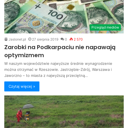
Przegląd mediów
Jaslonet.pl
27 sierpnia 2019
0
2 570
Zarobki na Podkarpaciu nie napawają
optymizmem
W naszym województwie najwyższe średnie wynagrodzenie
można otrzymać w Rzeszowie. Jastrzębie-Zdrój, Warszawa i
Jaworzno – to miasta z najwyższą przeciętną…
Czytaj więcej »