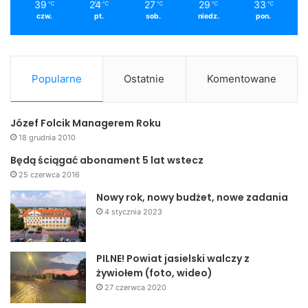
39
24
27
29
33
℃
℃
℃
℃
℃
czw.
pt.
sob.
niedz.
pon.
Popularne
Ostatnie
Komentowane
Józef Folcik Managerem Roku
18 grudnia 2010
Będą ściągać abonament 5 lat wstecz
25 czerwca 2016
Nowy rok, nowy budżet, nowe zadania
4 stycznia 2023
PILNE! Powiat jasielski walczy z
żywiołem (foto, wideo)
27 czerwca 2020