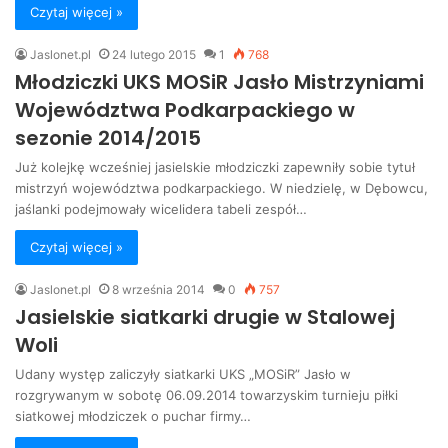
Czytaj więcej »
Jaslonet.pl
24 lutego 2015
1
768
Młodziczki UKS MOSiR Jasło Mistrzyniami
Województwa Podkarpackiego w
sezonie 2014/2015
Już kolejkę wcześniej jasielskie młodziczki zapewniły sobie tytuł
mistrzyń województwa podkarpackiego. W niedzielę, w Dębowcu,
jaślanki podejmowały wicelidera tabeli zespół…
Czytaj więcej »
Jaslonet.pl
8 września 2014
0
757
Jasielskie siatkarki drugie w Stalowej
Woli
Udany występ zaliczyły siatkarki UKS „MOSiR” Jasło w
rozgrywanym w sobotę 06.09.2014 towarzyskim turnieju piłki
siatkowej młodziczek o puchar firmy…