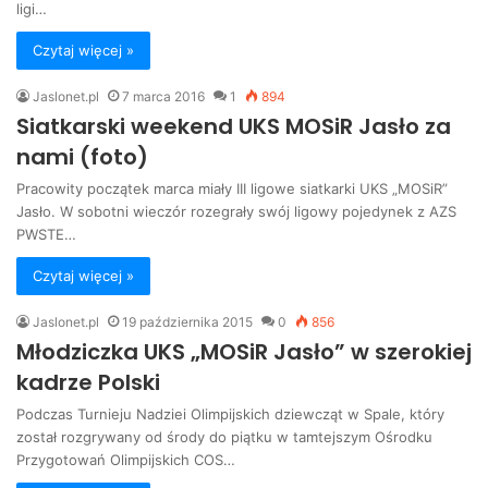
ligi…
Czytaj więcej »
Jaslonet.pl
7 marca 2016
1
894
Siatkarski weekend UKS MOSiR Jasło za
nami (foto)
Pracowity początek marca miały III ligowe siatkarki UKS „MOSiR”
Jasło. W sobotni wieczór rozegrały swój ligowy pojedynek z AZS
PWSTE…
Czytaj więcej »
Jaslonet.pl
19 października 2015
0
856
Młodziczka UKS „MOSiR Jasło” w szerokiej
kadrze Polski
Podczas Turnieju Nadziei Olimpijskich dziewcząt w Spale, który
został rozgrywany od środy do piątku w tamtejszym Ośrodku
Przygotowań Olimpijskich COS…