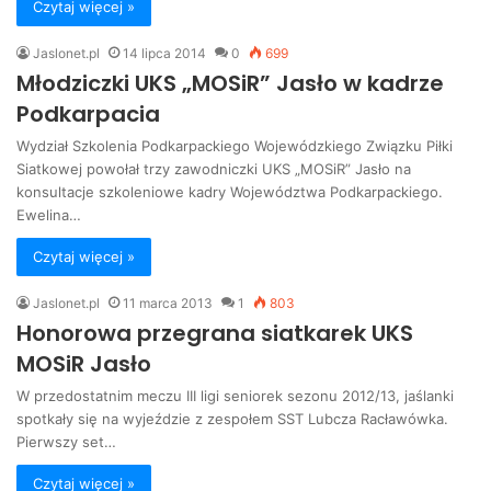
Czytaj więcej »
Jaslonet.pl
14 lipca 2014
0
699
Młodziczki UKS „MOSiR” Jasło w kadrze
Podkarpacia
Wydział Szkolenia Podkarpackiego Wojewódzkiego Związku Piłki
Siatkowej powołał trzy zawodniczki UKS „MOSiR” Jasło na
konsultacje szkoleniowe kadry Województwa Podkarpackiego.
Ewelina…
Czytaj więcej »
Jaslonet.pl
11 marca 2013
1
803
Honorowa przegrana siatkarek UKS
MOSiR Jasło
W przedostatnim meczu III ligi seniorek sezonu 2012/13, jaślanki
spotkały się na wyjeździe z zespołem SST Lubcza Racławówka.
Pierwszy set…
Czytaj więcej »