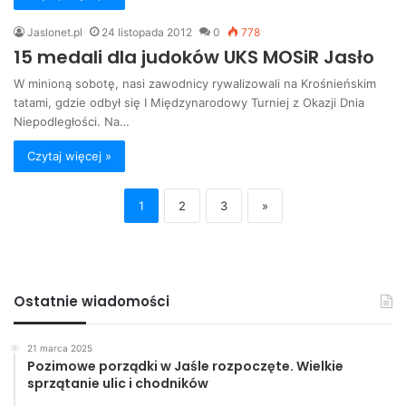
Jaslonet.pl
24 listopada 2012
0
778
15 medali dla judoków UKS MOSiR Jasło
W minioną sobotę, nasi zawodnicy rywalizowali na Krośnieńskim
tatami, gdzie odbył się I Międzynarodowy Turniej z Okazji Dnia
Niepodległości. Na…
Czytaj więcej »
1
2
3
»
Ostatnie wiadomości
21 marca 2025
Pozimowe porządki w Jaśle rozpoczęte. Wielkie
sprzątanie ulic i chodników