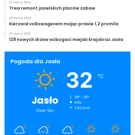
21 marca 2025
Trwa remont jasielskich placów zabaw
20 marca 2025
Kierował volkswagenem mając prawie 1,2 promila
20 marca 2025
128 nowych drzew wzbogaci miejski krajobraz Jasła
Pogoda dla Jasła
32
℃
Jasło
39º - 28º
49%
2.82 km/h
Clear Sky