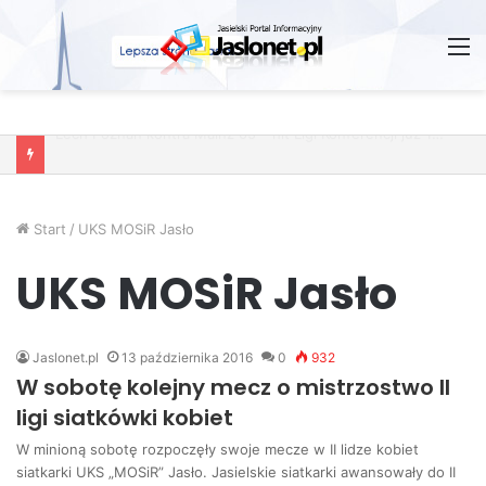
M
Wróżby – Prawda czy Fikcja?
Start
/
UKS MOSiR Jasło
UKS MOSiR Jasło
Jaslonet.pl
13 października 2016
0
932
W sobotę kolejny mecz o mistrzostwo II
ligi siatkówki kobiet
W minioną sobotę rozpoczęły swoje mecze w II lidze kobiet
siatkarki UKS „MOSiR” Jasło. Jasielskie siatkarki awansowały do II