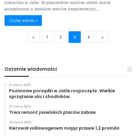
lodowiska w Jaśle. W poprzednim sezonie obiekt został
powiększony o dwieście metrów kwadratowych,…
Czytaj więcej »
«
1
2
3
4
»
Ostatnie wiadomości
21 marca 2025
Pozimowe porządki w Jaśle rozpoczęte. Wielkie
sprzątanie ulic i chodników
21 marca 2025
Trwa remont jasielskich placów zabaw
20 marca 2025
Kierował volkswagenem mając prawie 1,2 promila