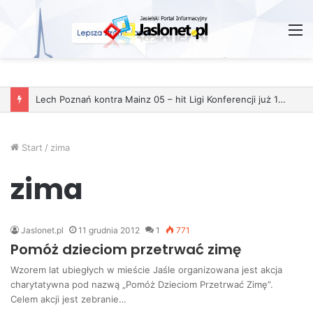
M
Lech Poznań kontra Mainz 05 – hit Ligi Konferencji już 11 grudnia
Start
/
zima
zima
Jaslonet.pl
11 grudnia 2012
1
771
Pomóż dzieciom przetrwać zimę
Wzorem lat ubiegłych w mieście Jaśle organizowana jest akcja
charytatywna pod nazwą „Pomóż Dzieciom Przetrwać Zimę”.
Celem akcji jest zebranie…