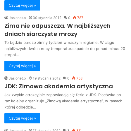
Czytaj więcej »
Jaslonet.pl
30 stycznia 2012
0
787
Zima nie odpuszcza. W najbliższych
dniach siarczyste mrozy
To będzie bardzo zimny tydzień w naszym regionie. W ciągu
najbliższych dwóch nocy temperatura spadnie do ponad minus 20
stopni…
Czytaj więcej »
Jaslonet.pl
19 stycznia 2012
0
758
JDK: Zimowa akademia artystyczna
Jak zwykle atrakcyjnie zapowiadają się ferie z JDK. Placówka po
raz kolejny organizuje „Zimową akademię artystyczną”, w ramach
której odbędzie…
Czytaj więcej »
Jaslonet.pl
17 stycznia 2012
3
811