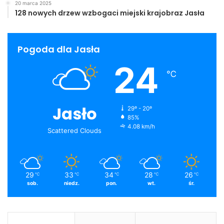
20 marca 2025
128 nowych drzew wzbogaci miejski krajobraz Jasła
Pogoda dla Jasła
24
℃
Jasło
29º - 20º
85%
4.08 km/h
Scattered Clouds
29
33
34
28
26
℃
℃
℃
℃
℃
sob.
niedz.
pon.
wt.
śr.