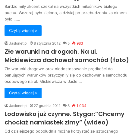
Bardzo miły akcent czekał na wszystkich miłośników białego
puchu. Wczoraj było zielono, a dzisiaj po przebudzeniu za oknem
było ……
Czytaj więcej »
Jaslonet.pl
8 stycznia 2012
5
983
Złe warunki na drogach. Na ul.
Mickiewicza dachował samochód (foto)
Złe warunki drogowe oraz niedostosowanie prędkości do
panujących warunków przyczyniły się do dachowania samochodu
osobowego na ul. Mickiewicza w Jaśle.…
Czytaj więcej »
Jaslonet.pl
27 grudnia 2011
8
1 034
Lodowisko już czynne. Stygar:”Chcemy
chociaż namiastek zimy” (wideo)
Od dzisiejszego popołudnia można korzystać ze sztucznego