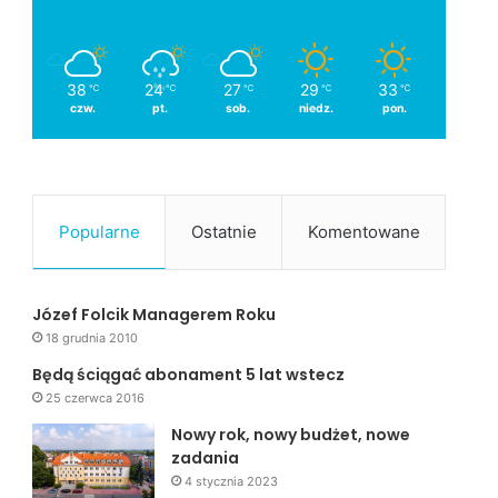
38
24
27
29
33
℃
℃
℃
℃
℃
czw.
pt.
sob.
niedz.
pon.
Popularne
Ostatnie
Komentowane
Józef Folcik Managerem Roku
18 grudnia 2010
Będą ściągać abonament 5 lat wstecz
25 czerwca 2016
Nowy rok, nowy budżet, nowe
zadania
4 stycznia 2023