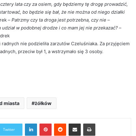
a cztery lata czy za osiem, gdy będziemy tę drogę prowadzić,
 startować, bo będzie się bał, że nie można od niego działki
rek –
Patrzmy czy ta droga jest potrzebna, czy nie –
udział w podobnej drodze i co mam jej nie przekazać?
–
ędrek
radnych nie podzieliła zarzutów Czeluśniaka. Za przyjęciem
radnych, przeciw był 1, a wstrzymało się 3 osoby.
d miasta
żółków
LinkedIn
Pinterest
Reddit
Udostępnij przez Email
Drukuj
Twitter