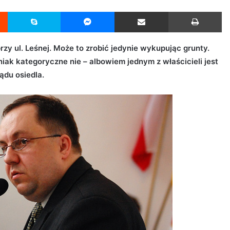
Reddit
Skype
Messenger
Udostępnij przez Email
Drukuj
y ul. Leśnej. Może to zrobić jedynie wykupując grunty.
niak kategoryczne nie – albowiem jednym z właścicieli jest
ądu osiedla.