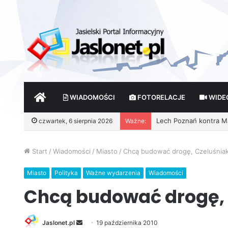
START
WIADOMOŚCI
FOTORELACJE
WIDE
czwartek, 6 sierpnia 2026
Ważne:
Wróżby – Prawda czy F
Start
/
Wiadomości
/
Miasto
/
Chcą budować drogę, Czeluśniak
Miasto
Polityka
Ważne wydarzenia
Wiadomości
Chcą budować drogę, 
Jaslonet.pl
S
19 października 2010