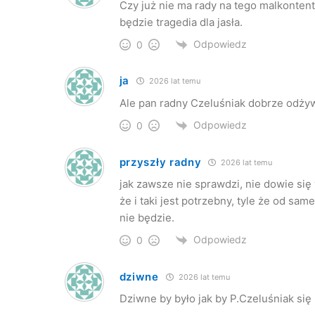
Czy już nie ma rady na tego malkontent
będzie tragedia dla jasła.
Odpowiedz
0
ja
2026 lat temu
Ale pan radny Czeluśniak dobrze odżyw
Odpowiedz
0
przyszły radny
2026 lat temu
jak zawsze nie sprawdzi, nie dowie się 
że i taki jest potrzebny, tyle że od s
nie będzie.
Odpowiedz
0
dziwne
2026 lat temu
Dziwne by było jak by P.Czeluśniak się 