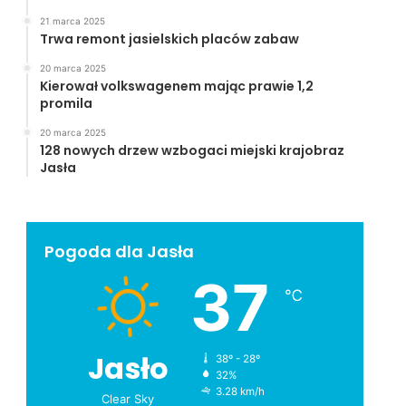
21 marca 2025
Trwa remont jasielskich placów zabaw
20 marca 2025
Kierował volkswagenem mając prawie 1,2
promila
20 marca 2025
128 nowych drzew wzbogaci miejski krajobraz
Jasła
Pogoda dla Jasła
37
℃
Jasło
38º - 28º
32%
3.28 km/h
Clear Sky