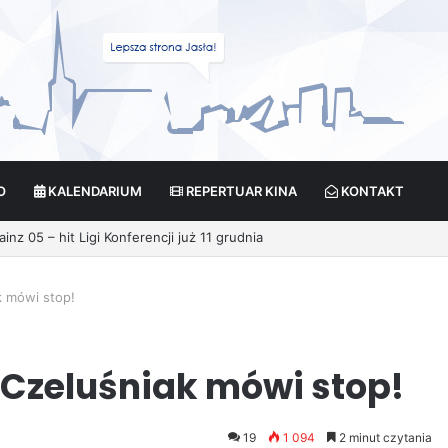
O
KALENDARIUM
REPERTUAR KINA
KONTAKT
ikcja?
 mówi stop!
Czeluśniak mówi stop!
19
1 094
2 minut czytania