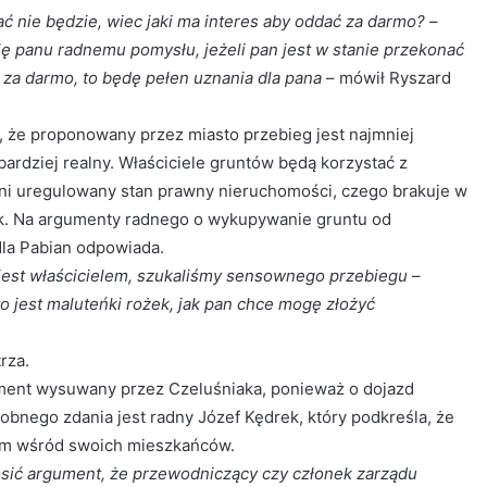
tać nie będzie, wiec jaki ma interes aby oddać za darmo?
–
ję panu radnemu pomysłu, jeżeli pan jest w stanie przekonać
 za darmo, to będę pełen uznania dla pana
– mówił Ryszard
, że proponowany przez miasto przebieg jest najmniej
jbardziej realny. Właściciele gruntów będą korzystać z
ni uregulowany stan prawny nieruchomości, czego brakuje w
ek. Na argumenty radnego o wykupywanie gruntu od
la Pabian odpowiada.
 jest właścicielem, szukaliśmy sensownego przebiegu
–
o jest maluteńki rożek, jak pan chce mogę złożyć
rza.
ument wysuwany przez Czeluśniaka, ponieważ o dojazd
bnego zdania jest radny Józef Kędrek, który podkreśla, że
iem wśród swoich mieszkańców.
sić argument, że przewodniczący czy członek zarządu