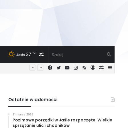
℃
37
Losowy
Szukaj
Jasło
Facebook
Twitter
YouTube
Instagram
RSS
Zaloguj
Losowy
Sideba
artykuł
artykuł
Ostatnie wiadomości
21 marca 2025
Pozimowe porządki w Jaśle rozpoczęte. Wielkie
sprzątanie ulic i chodników