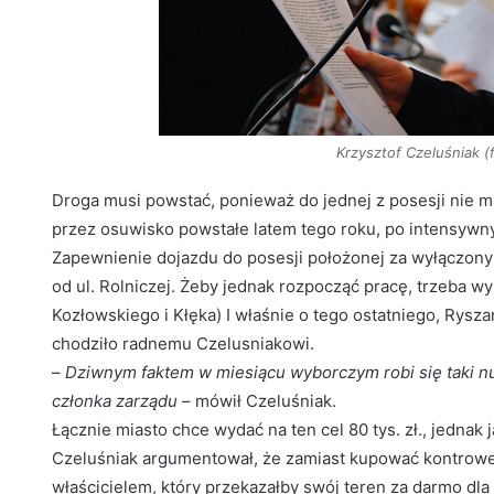
Krzysztof Czeluśniak (f
Droga musi powstać, ponieważ do jednej z posesji nie 
przez osuwisko powstałe latem tego roku, po intensyw
Zapewnienie dojazdu do posesji położonej za wyłączon
od ul. Rolniczej. Żeby jednak rozpocząć pracę, trzeba wyk
Kozłowskiego i Kłęka) I właśnie o tego ostatniego, Rys
chodziło radnemu Czelusniakowi.
–
Dziwnym faktem w miesiącu wyborczym robi się taki n
członka zarządu
– mówił Czeluśniak.
Łącznie miasto chce wydać na ten cel 80 tys. zł., jedna
Czeluśniak argumentował, że zamiast kupować kontrower
właścicielem, który przekazałby swój teren za darmo dla 