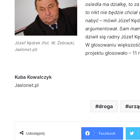
osiedla ma działkę, to z
to nikt nie będzie chciał
nabyć
– mówił Józef Kęd
argumentował. Sam mam 
dziwił się radny Józef K
Józef Kędrek (fot. W. Żebracki,
W głosowaniu większość 
Jaslonet.pl)
projektu głosowało – 11 
Kuba Kowalczyk
Jaslonet.pl
droga
urzą
Facebook
Udostępnij