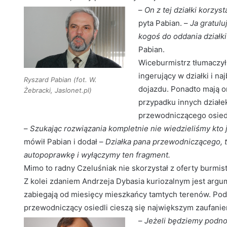
–
On z tej działki korzys
pyta Pabian. –
Ja gratulu
kogoś do oddania działki
Pabian.
Wiceburmistrz tłumaczył
ingerujący w działki i na
Ryszard Pabian (fot. W.
dojazdu. Ponadto mają o
Żebracki, Jaslonet.pl)
przypadku innych dział
przewodniczącego osied
–
Szukając rozwiązania kompletnie nie wiedzieliśmy kto
mówił Pabian i dodał –
Działka pana przewodniczącego, t
autopoprawkę i wyłączymy ten fragment.
Mimo to radny Czeluśniak nie skorzystał z oferty burmist
Z kolei zdaniem Andrzeja Dybasia kuriozalnym jest arg
zabiegają od miesięcy mieszkańcy tamtych terenów. Podo
przewodniczący osiedli cieszą się największym zaufan
–
Jeżeli będziemy podno