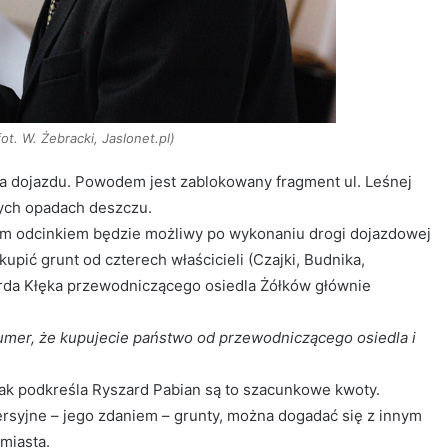
ot. W. Żebracki, Jaslonet.pl)
ma dojazdu. Powodem jest zablokowany fragment ul. Leśnej
nych opadach deszczu.
ym odcinkiem będzie możliwy po wykonaniu drogi dojazdowej
upić grunt od czterech właścicieli (Czajki, Budnika,
zarda Kłęka przewodniczącego osiedla Żółków głównie
umer, że kupujecie państwo od przewodniczącego osiedla i
k jak podkreśla Ryszard Pabian są to szacunkowe kwoty.
syjne – jego zdaniem – grunty, można dogadać się z innym
miasta.