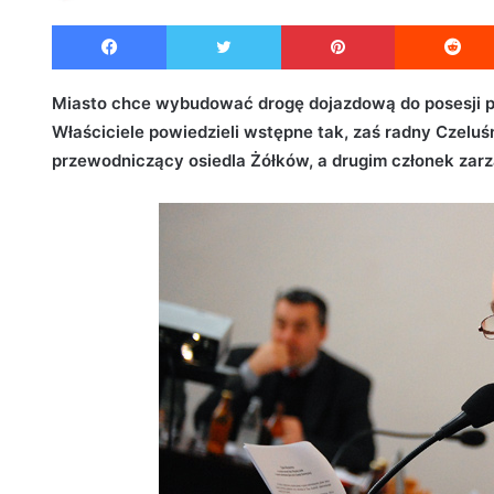
e
Facebook
Twitter
Pinterest
n
d
a
Miasto chce wybudować drogę dojazdową do posesji prz
n
Właściciele powiedzieli wstępne tak, zaś radny Czeluś
e
przewodniczący osiedla Żółków, a drugim członek zarz
m
a
i
l