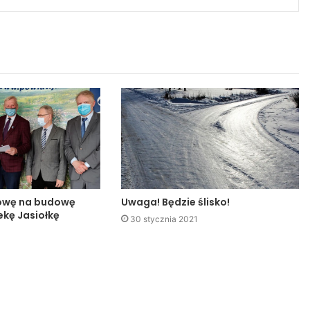
owę na budowę
Uwaga! Będzie ślisko!
ekę Jasiołkę
30 stycznia 2021