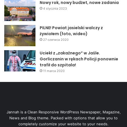
Nowy rok, nowy budżet, nowe zadania
4 stycznia 2023
PILNE! Powiat jasielski walczy z
żywiołem (foto, wideo)
27 czerwca 2020
Uciekł z „zakaźnego” w Jaśle.
Gorliczanin w rękach Policji ponownie
trafił do szpitala!
11 marca 2020
Jannah is a Clean Responsive WordPress Newspaper, Magazine,
News and Blog theme. Packed with options that allow you to
completely customize your website to your needs.