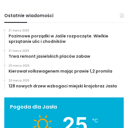
Ostatnie wiadomości
21 marca 2025
Pozimowe porządki w Jaśle rozpoczęte. Wielkie
sprzątanie ulic i chodników
21 marca 2025
Trwa remont jasielskich placów zabaw
20 marca 2025
Kierował volkswagenem mając prawie 1,2 promila
20 marca 2025
128 nowych drzew wzbogaci miejski krajobraz Jasła
Pogoda dla Jasła
25
℃