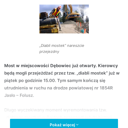
d
a
n
e
m
a
„Diabli mostek” nareszcie
i
przejezdny
l
Most w miejscowości Dębowiec już otwarty. Kierowcy
będą mogli przejeżdżać przez tzw. „diabli mostek” już w
piątek po godzinie 15.00. Tym samym kończą się
utrudnienia w ruchu na drodze powiatowej nr 1854R
Jasło – Folusz.
Długo wyczekiwany moment wyremontowania tzw.
„diablego mostka” w Bajdach przeszedł już do historii.
Dzisiaj most ten został dopuszczony do użytkowania.
Pokaż więcej