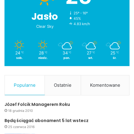
Jasło
25º - 16º
45%
4.83 km/h
Clear Sky
24
28
34
27
25
℃
℃
℃
℃
℃
sob.
niedz.
pon.
wt.
śr.
Popularne
Ostatnie
Komentowane
Józef Folcik Managerem Roku
18 grudnia 2010
Będą ściągać abonament 5 lat wstecz
25 czerwca 2016