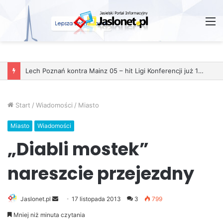
M
Start
/
Wiadomości
/
Miasto
Miasto
Wiadomości
„Diabli mostek”
nareszcie przejezdny
Jaslonet.pl
S
17 listopada 2013
3
799
e
Mniej niż minuta czytania
n