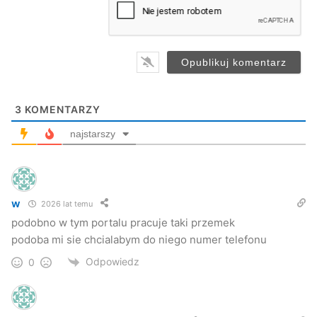
i
l
*
3
KOMENTARZY
najstarszy
w
2026 lat temu
podobno w tym portalu pracuje taki przemek
podoba mi sie chcialabym do niego numer telefonu
Odpowiedz
0