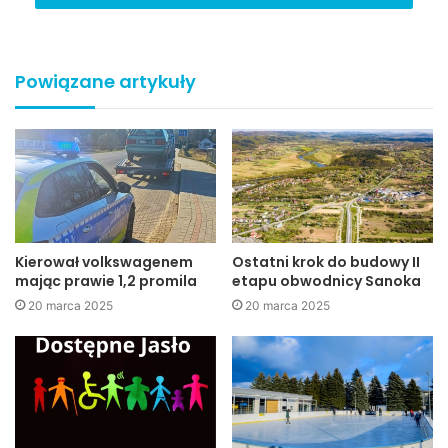
Decyzję w tej sprawie podjął Powiatowy Inspektor Nadzoru
Budowlanego. Tym samym kończą się utrudnienia w ruchu
Powiązane artykuły
kołowym na odcinku drogi powiatowej nr 1854R Jasło –
Folusz. Starostwo Powiatowe w Jaśle
Starostwo Powiatowe w Jaśle
droga
Jasło
miasto
Mostek
Kierował volkswagenem
Ostatni krok do budowy II
powiat
mając prawie 1,2 promila
etapu obwodnicy Sanoka
20 marca 2025
20 marca 2025