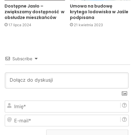
Dostępne Jasło –
Umowa na budowę
zwiększamy dostępność w
krytego lodowiska w Jaśle
obsłudze mieszkańców
podpisana
17 lipca 2024
21 kwietnia 2023
Subscribe
I
m
i
E
ę
-
*
m
a