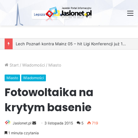
M
Start
/
Wiadomości
/
Miasto
Miasto
Wiadomości
Fotowoltaika na
krytym basenie
Jaslonet.pl
S
3 listopada 2015
5
719
e
1 minuta czytania
n