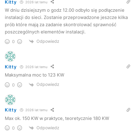
Kitty
2026 lat temu
słonecznych, układów fotowoltaicznych czy programu
W dniu dzisiejszym o godz 12.00 odbyło się podłączenie
Sowa, ten cel uda nam się osiągnąć
– zaznacza Ryszard
instalacji do sieci. Zostanie przeprowadzone jeszcze kilka
Pabian, burmistrz Jasła.
prób które mają za zadanie skontrolować sprawność
poszczególnych elementów instalacji.
UMJ
Odpowiedz
0
Jasło
miasto
powiat
Kitty
2026 lat temu
Maksymalna moc to 123 KW
Odpowiedz
0
Kitty
2026 lat temu
Max ok. 150 KW w praktyce, teoretycznie 180 KW
Odpowiedz
0