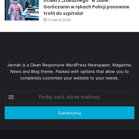
Uciekł z „zakaźnego” w Jaśle.
Gorliczanin w rękach Policji ponownie
trafił do szpitala!
11 marca 2020
Jannah is a Clean Responsive WordPress Newspaper, Magazine,
News and Blog theme. Packed with options that allow you to
completely customize your website to your needs.
Podaj
swój
adres
mailowy