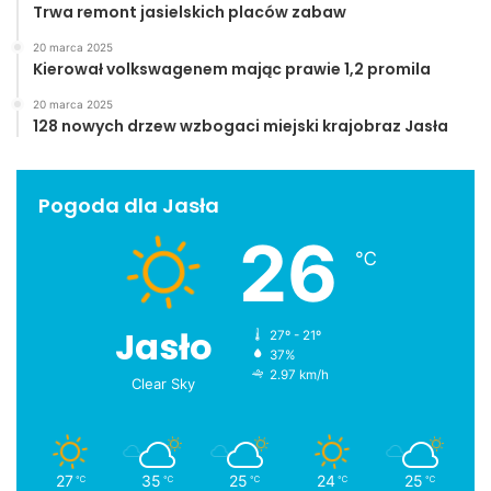
Trwa remont jasielskich placów zabaw
20 marca 2025
Kierował volkswagenem mając prawie 1,2 promila
20 marca 2025
128 nowych drzew wzbogaci miejski krajobraz Jasła
Pogoda dla Jasła
26
℃
Jasło
27º - 21º
37%
2.97 km/h
Clear Sky
27
35
25
24
25
℃
℃
℃
℃
℃