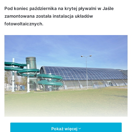
d
Pod koniec października na krytej pływalni w Jaśle
a
zamontowana została instalacja układów
n
fotowoltaicznych.
e
m
a
i
l
Fotowoltaika na krytym basenie (fot. Urząd Miasta w Jaśle)
Pokaż więcej