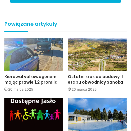
Powiązane artykuły
Gospodarka nieruchomościami (fot. Przemysław Janas,
Jaslonet.pl)
Rada wyraziła również zgodę na podjęcie starań o
komunalizację 2 działek w obrębie nr 18 – Gamrat,
Kierował volkswagenem
Ostatni krok do budowy II
należących do Skarbu Państwa, a obecnie będących w
mając prawie 1,2 promila
etapu obwodnicy Sanoka
wieczystym użytkowaniu Miasta Jasła. Działki te mają być
20 marca 2025
20 marca 2025
wykorzystane na powiększenie placu zabaw przedszkola
miejskiego i terenów rekreacyjno-sportowych przy szkole.
Dzięki podjętej uchwale Miasto Jasło może złożyć wniosek
do wojewody podkarpackiego o nabycie w/w działek w
drodze komunalizacji. Po jego pozytywnym rozpatrzeniu