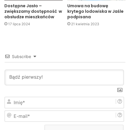
Miasto nie będzie wnosić rocznych opłat na rzecz Skarbu
Dostępne Jasło –
Umowa na budowę
Państwa z tytułu użytkowania wieczystego.
zwiększamy dostępność w
krytego lodowiska w Jaśle
obsłudze mieszkańców
podpisana
Ponadto, radni przyjęli uchwały umożliwiające sprzedaż w
17 lipca 2024
21 kwietnia 2023
drodze przetargów 4 działek w obrębie nr 19 – Krajowice i
1 działki w obrębie nr 23 – Warzyce.
UMJ
Subscribe
Jasło
miasto
powiat
UMJ
I
m
i
E
ę
-
*
m
a