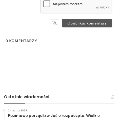
i
l
*
0
KOMENTARZY
Ostatnie wiadomości
21 marca 2025
Pozimowe porządki w Jaśle rozpoczęte. Wielkie