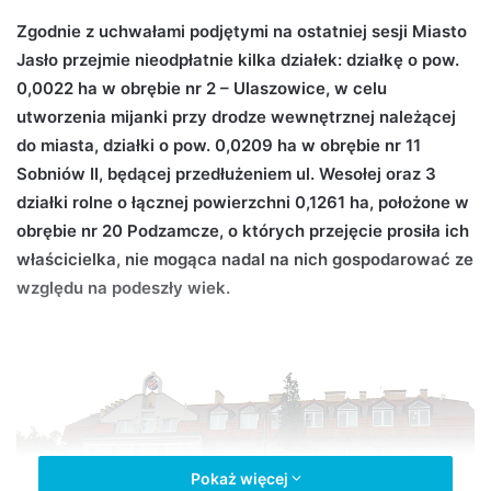
d
Zgodnie z uchwałami podjętymi na ostatniej sesji Miasto
a
Jasło przejmie nieodpłatnie kilka działek: działkę o pow.
n
0,0022 ha w obrębie nr 2 – Ulaszowice, w celu
e
utworzenia mijanki przy drodze wewnętrznej należącej
m
do miasta, działki o pow. 0,0209 ha w obrębie nr 11
a
Sobniów II, będącej przedłużeniem ul. Wesołej oraz 3
i
działki rolne o łącznej powierzchni 0,1261 ha, położone w
l
obrębie nr 20 Podzamcze, o których przejęcie prosiła ich
właścicielka, nie mogąca nadal na nich gospodarować ze
względu na podeszły wiek.
Pokaż więcej