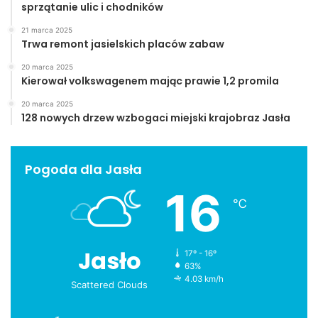
sprzątanie ulic i chodników
21 marca 2025
Trwa remont jasielskich placów zabaw
20 marca 2025
Kierował volkswagenem mając prawie 1,2 promila
20 marca 2025
128 nowych drzew wzbogaci miejski krajobraz Jasła
Pogoda dla Jasła
16
℃
Jasło
17º - 16º
63%
4.03 km/h
Scattered Clouds