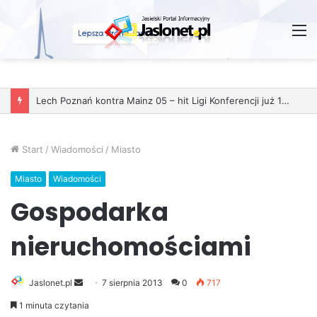
M
Lech Poznań kontra Mainz 05 – hit Ligi Konferencji już 11 grudnia
Start
/
Wiadomości
/
Miasto
Miasto
Wiadomości
Gospodarka
nieruchomościami
Jaslonet.pl
S
7 sierpnia 2013
0
717
e
1 minuta czytania
n