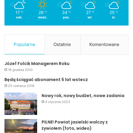
17
28
34
27
25
℃
℃
℃
℃
℃
sob.
niedz.
pon.
wt.
śr.
Popularne
Ostatnie
Komentowane
Józef Folcik Managerem Roku
18 grudnia 2010
Będą ściągać abonament 5 lat wstecz
25 czerwca 2016
Nowy rok, nowy budżet, nowe zadania
4 stycznia 2023
PILNE! Powiat jasielski walczy z
żywiołem (foto, wideo)