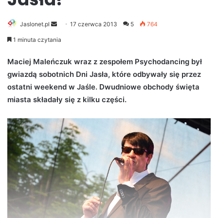
Jaslonet.pl
S
17 czerwca 2013
5
764
e
1 minuta czytania
n
d
Maciej Maleńczuk wraz z zespołem Psychodancing był
a
gwiazdą sobotnich Dni Jasła, które odbywały się przez
n
ostatni weekend w Jaśle. Dwudniowe obchody święta
e
miasta składały się z kilku części.
m
a
i
l