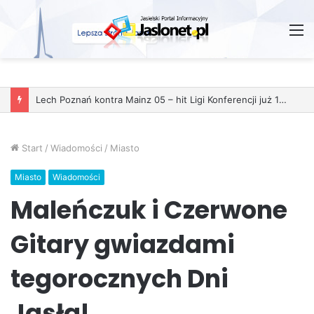
M
Lech Poznań kontra Mainz 05 – hit Ligi Konferencji już 11 grudnia
Start
/
Wiadomości
/
Miasto
Miasto
Wiadomości
Maleńczuk i Czerwone
Gitary gwiazdami
tegorocznych Dni
Jasła!