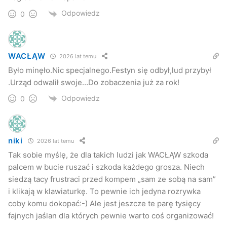
Odpowiedz
0
WACŁĄW
2026 lat temu
Było minęło.Nic specjalnego.Festyn się odbył,lud przybył
.Urząd odwalił swoje…Do zobaczenia już za rok!
Maleńczuk i Czerwone Gitary gwiazdami tegorocznych Dni Jasła
(fot. Przemysław Janas, Jaslonet.pl)
Odpowiedz
0
Na scenie pojawił się także Darek Wickowski, którego
jaślanie dobrze znają z programu „Must Be The Music”
emitowanego na antenie Polsatu. Swoje „pięć minut” mieli
niki
2026 lat temu
także artyści z zespołu Roots Rockets. O godzinie 19:30
Tak sobie myślę, że dla takich ludzi jak WACŁĄW szkoda
palcem w bucie ruszać i szkoda każdego grosza. Niech
przyszedł czas na występ gwiazdy wieczoru – zespołu
siedzą tacy frustraci przed kompem „sam ze sobą na sam”
Czerwone Gitary, który dał ponad półtora godzinny koncert
i klikają w klawiaturkę. To pewnie ich jedyna rozrywka
na płycie Rynku.
coby komu dokopać:-) Ale jest jeszcze te parę tysięcy
fajnych jaślan dla których pewnie warto coś organizować!
Choć, to dopiero po koncercie gwiazdy wieczoru, jaślanie