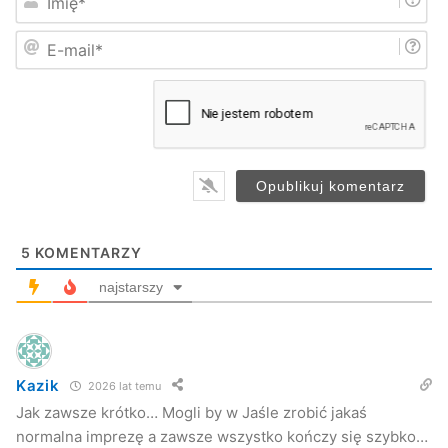
prezentacje studia tańca oraz występ zespołu Ciryam.
m
i
E
ę
-
*
m
a
i
l
*
5
KOMENTARZY
najstarszy
Maleńczuk i Czerwone Gitary gwiazdami tegorocznych Dni Jasła
(fot. Przemysław Janas, Jaslonet.pl)
Kazik
2026 lat temu
Gwiazdą sobotniej części imprezy był Maciej Maleńczuk
Jak zawsze krótko… Mogli by w Jaśle zrobić jakaś
wraz z zespołem Psychodancing, który przyciągnął na
normalna imprezę a zawsze wszystko kończy się szybko…