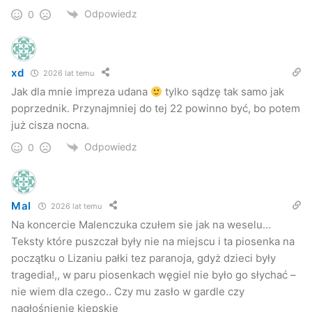
płytę Rynku wielu jaślan. Nie zabrakło najnowszych
Odpowiedz
0
utworów grupy, ale także znanego z rozgłośni radiowych
utworu „Ostatnia nocka”.
xd
2026 lat temu
W niedzielę świętowanie rozpoczęło się o godzinie
Jak dla mnie impreza udana
tylko sądzę tak samo jak
czternastej od prezentacji zabytkowych pojazdów, które na
poprzednik. Przynajmniej do tej 22 powinno być, bo potem
co dzień pielęgnują zapaleńcy tego typu „maszyn”. Chwilę
już cisza nocna.
później na scenie pojawili się pierwsi artyści – Jazz Combo
Odpowiedz
0
oraz początkujący artyści z Młodzieżowego Domu Kultury
w Jaśle, a także przedstawiciele współorganizatora
imprezy – Jasielskiego Domu Kultury.
Mal
2026 lat temu
Na koncercie Malenczuka czułem sie jak na weselu…
Teksty które puszczał były nie na miejscu i ta piosenka na
początku o Lizaniu pałki tez paranoja, gdyż dzieci były
tragedia!,, w paru piosenkach węgiel nie było go słychać –
nie wiem dla czego.. Czy mu zasło w gardle czy
nagłośnienie kiepskie