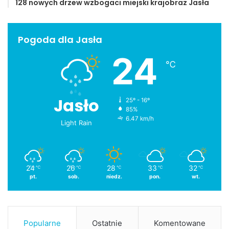
128 nowych drzew wzbogaci miejski krajobraz Jasła
Partnerem była Grupa Lotos, natomiast sponsorem
Karpacka Spółka Gazowinicza.
Pogoda dla Jasła
Galerie:
Maciej Maleńczuk
|
Czerwone Gitary
|
Otwarcie
24
lądowiska
℃
Przemysław Janas
Jasło
Jaslonet.pl
25º - 16º
85%
6.47 km/h
Light Rain
Dni Jasła
Gitary
Jasło
Maleńczuk
miasto
powiat
24
26
28
33
32
℃
℃
℃
℃
℃
pt.
sob.
niedz.
pon.
wt.
Popularne
Ostatnie
Komentowane