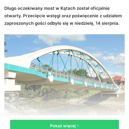
d
Długo oczekiwany most w Kątach został oficjalnie
a
otwarty. Przecięcie wstęgi oraz poświęcenie z udziałem
n
zaproszonych gości odbyło się w niedzielę, 14 sierpnia.
e
m
a
i
l
Most w Kątach został oddany do użytku (fot. Katarzyna Pacwa)
Pokaż więcej