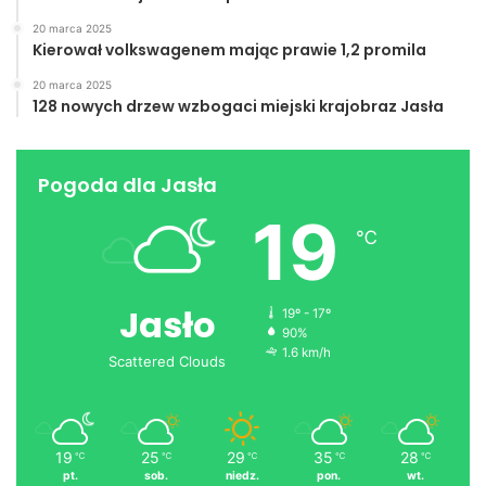
20 marca 2025
Kierował volkswagenem mając prawie 1,2 promila
20 marca 2025
128 nowych drzew wzbogaci miejski krajobraz Jasła
Pogoda dla Jasła
19
℃
Jasło
19º - 17º
90%
1.6 km/h
Scattered Clouds
19
25
29
35
28
℃
℃
℃
℃
℃
pt.
sob.
niedz.
pon.
wt.