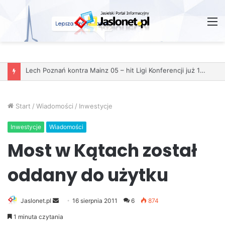
M
Start
/
Wiadomości
/
Inwestycje
Inwestycje
Wiadomości
Most w Kątach został
oddany do użytku
Jaslonet.pl
S
16 sierpnia 2011
6
874
e
1 minuta czytania
n