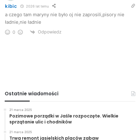
kibic
2026 lat temu
a czego tam maryny nie było oj nie zaprosili,pisory nie
ładnie,nie ładnie
Odpowiedz
0
Ostatnie wiadomości
21 marca 2025
Pozimowe porządki w Jaśle rozpoczęte. Wielkie
sprzątanie ulic i chodników
21 marca 2025
Trwa remont jasielskich placów zabaw