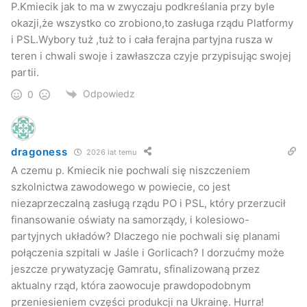
P.Kmiecik jak to ma w zwyczaju podkreślania przy byle
wykonanie i projekt wzięła na siebie gmina Nowy Żmigród.
okazji,że wszystko co zrobiono,to zasługa rządu Platformy
To, że ten most tutaj stoi, to głównie zasługa wójta i jego
i PSL.Wybory tuż ,tuż to i cała ferajna partyjna rusza w
pracowników
– podkreślił Starosta.
teren i chwali swoje i zawłaszcza czyje przypisując swojej
Zaznaczył również, że podziękowania należą się wielu
partii.
osobom, przede wszystkim jednak mieszkańcom Kątów za
Odpowiedz
0
wytrwałość i trud, który ponosili w czasach, kiedy tego
mostu nie było.
Starostwo Powiatowe w Jaśle
dragoness
2026 lat temu
A czemu p. Kmiecik nie pochwali się niszczeniem
szkolnictwa zawodowego w powiecie, co jest
Adam Kmiecik
kąty
Krempna
niezaprzeczalną zasługą rządu PO i PSL, który przerzucił
finansowanie oświaty na samorządy, i kolesiowo-
miasto
most
Most oddany
PO
partyjnych układów? Dlaczego nie pochwali się planami
połączenia szpitali w Jaśle i Gorlicach? I dorzućmy może
jeszcze prywatyzację Gamratu, sfinalizowaną przez
aktualny rząd, która zaowocuje prawdopodobnym
przeniesieniem cvzęści produkcji na Ukrainę. Hurra!