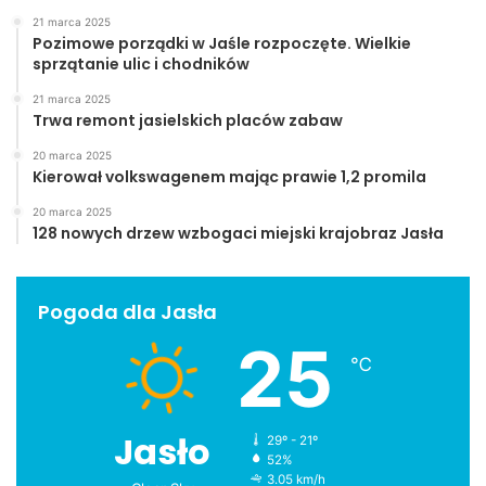
21 marca 2025
Pozimowe porządki w Jaśle rozpoczęte. Wielkie
sprzątanie ulic i chodników
21 marca 2025
Trwa remont jasielskich placów zabaw
20 marca 2025
Kierował volkswagenem mając prawie 1,2 promila
20 marca 2025
128 nowych drzew wzbogaci miejski krajobraz Jasła
Pogoda dla Jasła
25
℃
Jasło
29º - 21º
52%
3.05 km/h