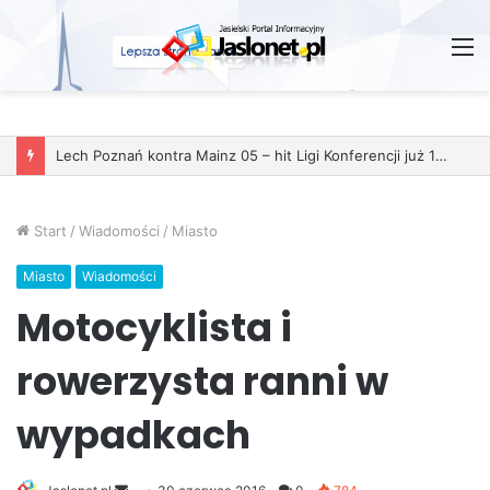
M
Start
/
Wiadomości
/
Miasto
Miasto
Wiadomości
Motocyklista i
rowerzysta ranni w
wypadkach