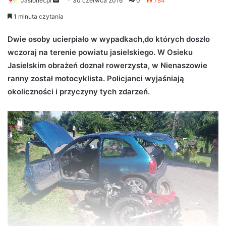
Jaslonet.pl
S
30 czerwca 2016
0
784
e
1 minuta czytania
n
d
Dwie osoby ucierpiało w wypadkach,do których doszło
a
wczoraj na terenie powiatu jasielskiego. W Osieku
n
Jasielskim obrażeń doznał rowerzysta, w Nienaszowie
e
ranny został motocyklista. Policjanci wyjaśniają
m
okoliczności i przyczyny tych zdarzeń.
a
i
l