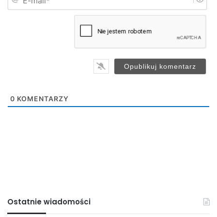
-
*
m
a
i
l
*
0
KOMENTARZY
Ostatnie wiadomości