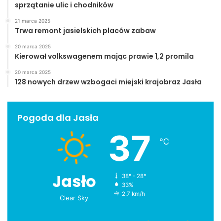
sprzątanie ulic i chodników
21 marca 2025
Trwa remont jasielskich placów zabaw
20 marca 2025
Kierował volkswagenem mając prawie 1,2 promila
20 marca 2025
128 nowych drzew wzbogaci miejski krajobraz Jasła
Pogoda dla Jasła
37
℃
Jasło
38º - 28º
33%
2.7 km/h
Clear Sky