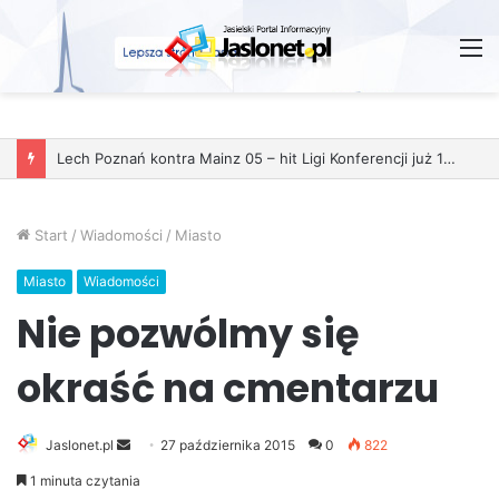
M
Start
/
Wiadomości
/
Miasto
Miasto
Wiadomości
Nie pozwólmy się
okraść na cmentarzu
Jaslonet.pl
S
27 października 2015
0
822
e
1 minuta czytania
n