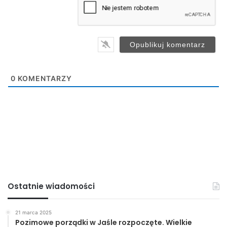
i
KPP Jasło
l
*
cmentarz
Jasło
miasto
powiat
0
KOMENTARZY
Ostatnie wiadomości
21 marca 2025
Pozimowe porządki w Jaśle rozpoczęte. Wielkie