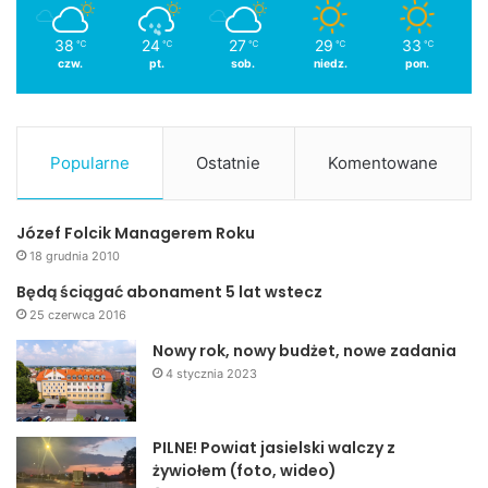
38
24
27
29
33
℃
℃
℃
℃
℃
czw.
pt.
sob.
niedz.
pon.
Popularne
Ostatnie
Komentowane
Józef Folcik Managerem Roku
18 grudnia 2010
Będą ściągać abonament 5 lat wstecz
25 czerwca 2016
Nowy rok, nowy budżet, nowe zadania
4 stycznia 2023
PILNE! Powiat jasielski walczy z
żywiołem (foto, wideo)