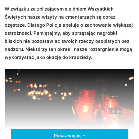
d
W związku ze zbliżającym się dniem Wszystkich
a
Świętych nasze wizyty na cmentarzach są coraz
n
częstsze. Dlatego Policja apeluje o zachowanie większej
e
ostrożności. Pamiętajmy, aby sprzątając nagrobki
m
bliskich nie pozostawiać swoich rzeczy osobistych bez
a
nadzoru. Niektórzy ten okres i nasze roztargnienie mogą
i
wykorzystać jako okazję do kradzieży.
l
Pokaż więcej