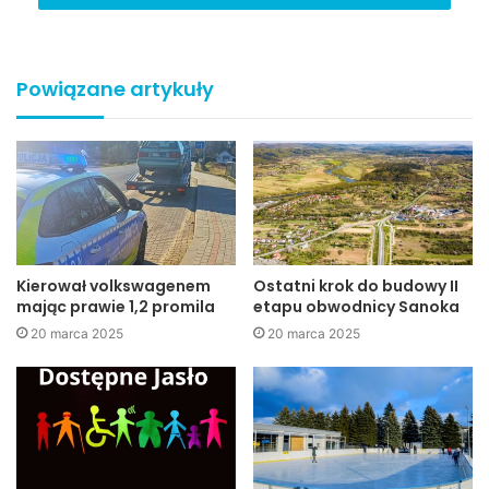
Nie pozwólmy się okraść na cmentarzu (fot. Przemysław Janas,
Powiązane artykuły
Jaslonet.pl)
Zbliżający się dzień Wszystkich Świętych niesie ze sobą
szereg przygotowań, w szczególności wiąże się z
porządkowaniem nagrobków. By nic nie zakłóciło chwil,
które poświęcamy naszym bliskim zmarłym, policjanci
apelują o zachowanie ostrożności.
Kierował volkswagenem
Ostatni krok do budowy II
mając prawie 1,2 promila
etapu obwodnicy Sanoka
Wybierając się na cmentarz, nie zabierajmy ze sobą
20 marca 2025
20 marca 2025
dużych kwot. Nie będą nam tam potrzebne, a mogą paść
łupem złodziei kieszonkowych. Zabierzmy ze sobą tylko
tyle gotówki, ile będzie nam niezbędne do kupienia zniczy
czy wiązanek. Pamiętajmy również o tym, aby pieniądze,
dokumenty czy telefon komórkowy, w miarę możliwości