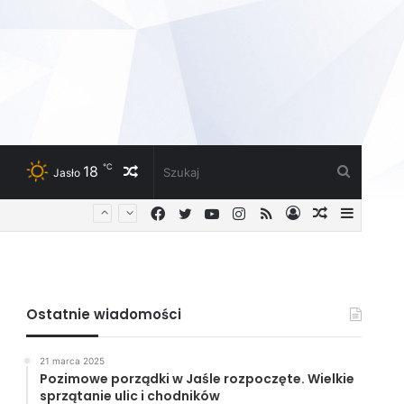
℃
18
Losowy
Szukaj
Jasło
Facebook
Twitter
YouTube
Instagram
RSS
Zaloguj
Losowy
Sideba
artykuł
artykuł
Ostatnie wiadomości
21 marca 2025
Pozimowe porządki w Jaśle rozpoczęte. Wielkie
sprzątanie ulic i chodników