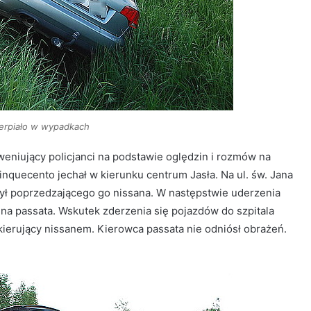
erpiało w wypadkach
eniujący policjanci na podstawie oględzin i rozmów na
cinquecento jechał w kierunku centrum Jasła. Na ul. św. Jana
a tył poprzedzającego go nissana. W następstwie uderzenia
na passata. Wskutek zderzenia się pojazdów do szpitala
z kierujący nissanem. Kierowca passata nie odniósł obrażeń.