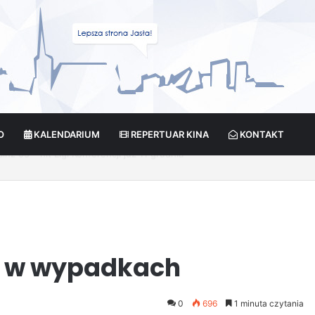
O
KALENDARIUM
REPERTUAR KINA
KONTAKT
ikcja?
o w wypadkach
0
696
1 minuta czytania