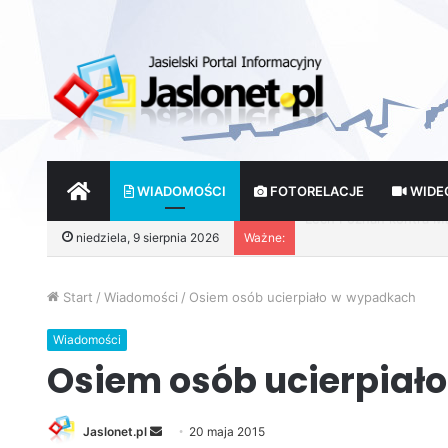
START
WIADOMOŚCI
FOTORELACJE
WIDE
Wróżby – Prawda czy F
niedziela, 9 sierpnia 2026
Ważne:
Start
/
Wiadomości
/
Osiem osób ucierpiało w wypadkach
Wiadomości
Osiem osób ucierpiał
Jaslonet.pl
S
20 maja 2015