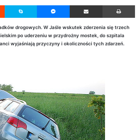
Reddit
Skype
Messenger
Udostępnij przez Email
Drukuj
adków drogowych. W Jaśle wskutek zderzenia się trzech
elskim po uderzeniu w przydrożny mostek, do szpitala
janci wyjaśniają przyczyny i okoliczności tych zdarzeń.