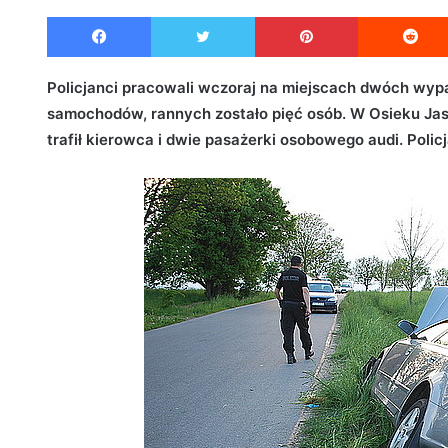
e
Facebook
Twitter
Pinterest
n
d
a
Policjanci pracowali wczoraj na miejscach dwóch wyp
n
samochodów, rannych zostało pięć osób. W Osieku Jasi
e
trafił kierowca i dwie pasażerki osobowego audi. Polic
m
a
i
l