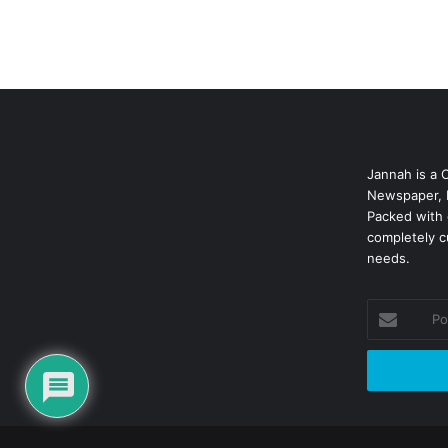
Jannah is a 
Newspaper, 
Packed with 
completely c
needs.
Podaj
swój
adres
mailowy