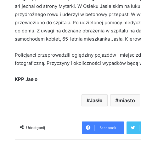
a4 jechał od strony Mytarki. W Osieku Jasielskim na łuk
przydrożnego rowu i uderzył w betonowy przepust. W wy
przewieziono do szpitala. Po udzielonej pomocy medyczne
do domu. Z uwagi na doznane obrażenia w szpitalu na d
samochodem kobiet, 65-letnia mieszkanka Jasła. Kierowc
Policjanci przeprowadzili oględziny pojazdów i miejsc z
fotograficzną. Przyczyny i okoliczności wypadków będ
KPP Jasło
Jasło
miasto
Facebook
Udostępnij