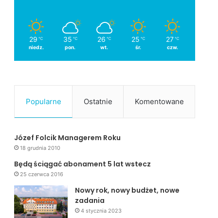
29
35
26
25
27
℃
℃
℃
℃
℃
niedz.
pon.
wt.
śr.
czw.
Popularne
Ostatnie
Komentowane
Józef Folcik Managerem Roku
18 grudnia 2010
Będą ściągać abonament 5 lat wstecz
25 czerwca 2016
Nowy rok, nowy budżet, nowe
zadania
4 stycznia 2023