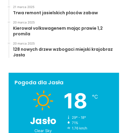
21 marca 2025
Trwa remont jasielskich placów zabaw
20 marca 2025
Kierował volkswagenem mając prawie 1,2
promila
20 marca 2025
128 nowych drzew wzbogaci miejski krajobraz
Jasła
Pogoda dla Jasła
18
℃
Jasło
29º - 18º
71%
1.76 km/h
Clear Sky