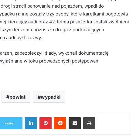
u drogi stracił panowanie nad pojazdem, wpadł do
padku ranne zostały trzy osoby, które karetkami pogotowia
j kierujący audi oraz 42-letnia pasażerka zostali zwolnieni
alszym leczeniu pozostała druga z podróżujących
a audi był trzeźwy.
darzeń, zabezpieczyli ślady, wykonali dokumentację
ą wyjaśniane w toku prowadzonych postępowań.
powiat
wypadki
LinkedIn
Pinterest
Reddit
Udostępnij przez Email
Drukuj
Twitter