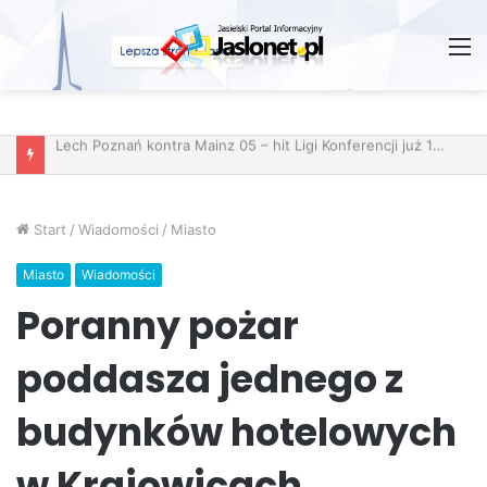
M
Start
/
Wiadomości
/
Miasto
Miasto
Wiadomości
Poranny pożar
poddasza jednego z
budynków hotelowych
w Krajowicach