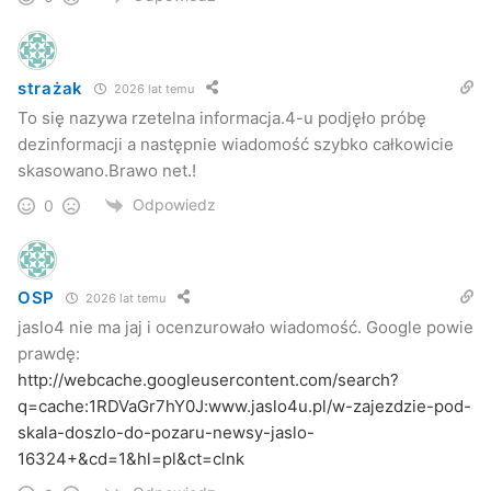
strażak
2026 lat temu
To się nazywa rzetelna informacja.4-u podjęło próbę
dezinformacji a następnie wiadomość szybko całkowicie
skasowano.Brawo net.!
Odpowiedz
0
OSP
2026 lat temu
jaslo4 nie ma jaj i ocenzurowało wiadomość. Google powie
prawdę:
http://webcache.googleusercontent.com/search?
q=cache:1RDVaGr7hY0J:www.jaslo4u.pl/w-zajezdzie-pod-
skala-doszlo-do-pozaru-newsy-jaslo-
16324+&cd=1&hl=pl&ct=clnk