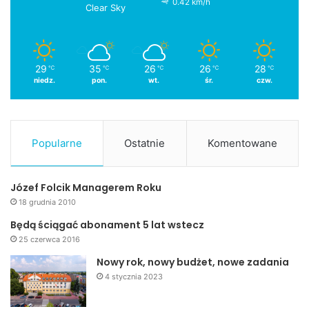
0.42 km/h
Clear Sky
29
35
26
26
28
℃
℃
℃
℃
℃
niedz.
pon.
wt.
śr.
czw.
Popularne
Ostatnie
Komentowane
Józef Folcik Managerem Roku
18 grudnia 2010
Będą ściągać abonament 5 lat wstecz
25 czerwca 2016
Nowy rok, nowy budżet, nowe zadania
4 stycznia 2023