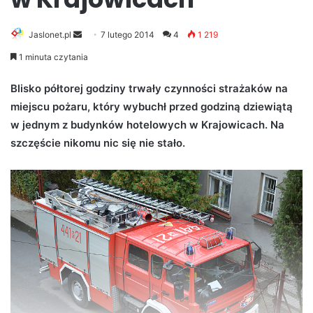
Jaslonet.pl
S
7 lutego 2014
4
1 219
e
1 minuta czytania
n
d
Blisko półtorej godziny trwały czynności strażaków na
a
miejscu pożaru, który wybuchł przed godziną dziewiątą
n
w jednym z budynków hotelowych w Krajowicach. Na
e
szczęście nikomu nic się nie stało.
m
a
i
l