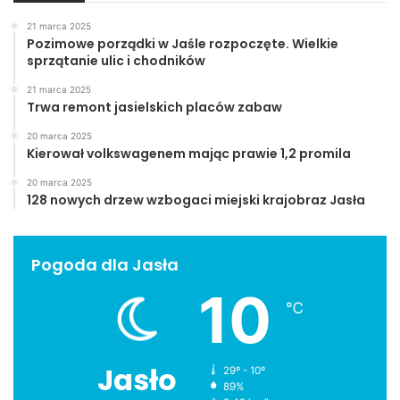
21 marca 2025
Pozimowe porządki w Jaśle rozpoczęte. Wielkie
sprzątanie ulic i chodników
21 marca 2025
Trwa remont jasielskich placów zabaw
20 marca 2025
Kierował volkswagenem mając prawie 1,2 promila
20 marca 2025
128 nowych drzew wzbogaci miejski krajobraz Jasła
Pogoda dla Jasła
10
℃
Jasło
29º - 10º
89%