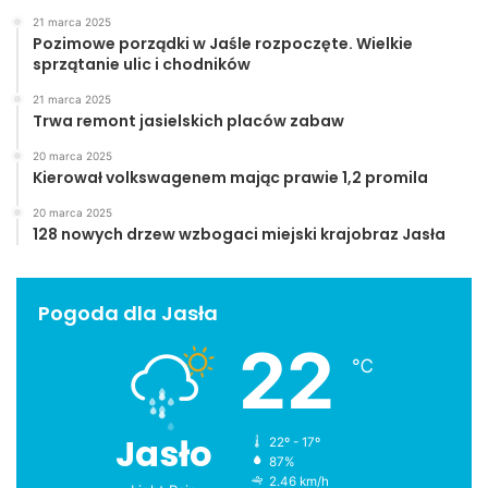
21 marca 2025
Pozimowe porządki w Jaśle rozpoczęte. Wielkie
sprzątanie ulic i chodników
21 marca 2025
Trwa remont jasielskich placów zabaw
20 marca 2025
Kierował volkswagenem mając prawie 1,2 promila
20 marca 2025
128 nowych drzew wzbogaci miejski krajobraz Jasła
Pogoda dla Jasła
22
℃
Jasło
22º - 17º
87%
2.46 km/h