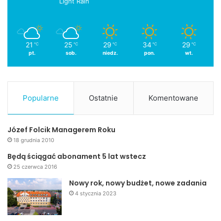
Light Rain
21
25
29
34
29
℃
℃
℃
℃
℃
pt.
sob.
niedz.
pon.
wt.
Popularne
Ostatnie
Komentowane
Józef Folcik Managerem Roku
18 grudnia 2010
Będą ściągać abonament 5 lat wstecz
25 czerwca 2016
Nowy rok, nowy budżet, nowe zadania
4 stycznia 2023