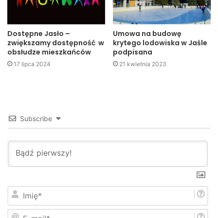
być próba wyłudzenia danych lub pieniędzy.
Dostępne Jasło –
Umowa na budowę
Ministerstwo Cyfryzacji/ KGP
zwiększamy dostępność w
krytego lodowiska w Jaśle
obsłudze mieszkańców
podpisana
17 lipca 2024
21 kwietnia 2023
Jasło
miasto
Ministerstwo Cyfryzacji/ KGP
policja
powiat
Subscribe
I
m
i
E
ę