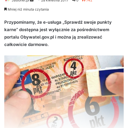
Jaslonet.pl
S
28 kwietnia 2017
0
742
e
Mniej niż minuta czytania
n
d
Przypominamy, że e-usługa „Sprawdź swoje punkty
a
karne” dostępna jest wyłącznie za pośrednictwem
n
portalu Obywatel.gov.pl i można ją zrealizować
e
całkowicie darmowo.
m
a
i
l