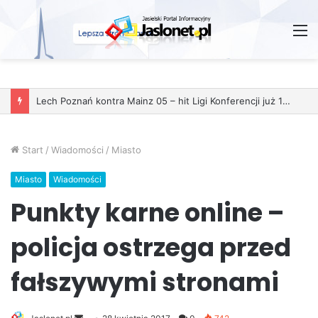
M
Start
/
Wiadomości
/
Miasto
Miasto
Wiadomości
Punkty karne online –
policja ostrzega przed
fałszywymi stronami