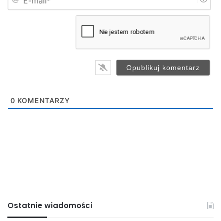
-
*
m
a
i
l
*
0
KOMENTARZY
Ostatnie wiadomości