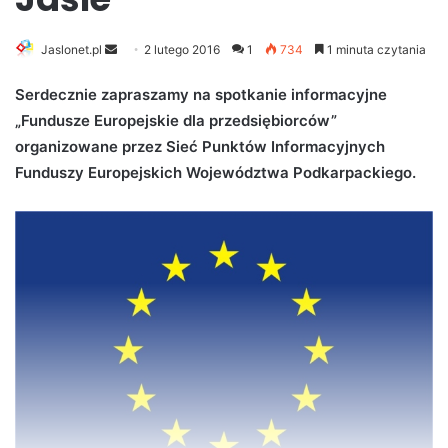
Jaslonet.pl
S
2 lutego 2016
1
734
1 minuta czytania
e
Serdecznie zapraszamy na spotkanie informacyjne
n
„Fundusze Europejskie dla przedsiębiorców”
d
organizowane przez Sieć Punktów Informacyjnych
a
n
Funduszy Europejskich Województwa Podkarpackiego.
e
m
a
i
l