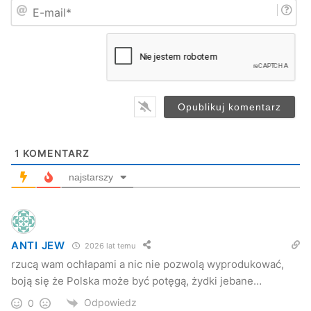
zapytaj@podkarpackie.pl
E
ę
-
*
www.fundusze.podkarpackie.pl
m
a
i
Jasielskie Stowarzyszenie Przedsiębiorców
l
*
Jasło
miasto
powiat
unia
1
KOMENTARZ
najstarszy
ANTI JEW
2026 lat temu
rzucą wam ochłapami a nic nie pozwolą wyprodukować,
boją się że Polska może być potęgą, żydki jebane…
Odpowiedz
0