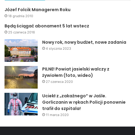
Józef Folcik Managerem Roku
18 grudnia 2010
Będą ściągać abonament 5 lat wstecz
25 czerwca 2016
Nowy rok, nowy budżet, nowe zadania
4 stycznia 2023
PILNE! Powiat jasielski walczy z
żywiołem (foto, wideo)
27 czerwca 2020
Uciekł z „zakaźnego” w Jaśle.
Gorliczanin w rękach Policji ponownie
trafił do szpitala!
11 marca 2020