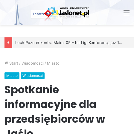
M
Start
/
Wiadomości
/
Miasto
Miasto
Wiadomości
Spotkanie
informacyjne dla
przedsiębiorców w
Jaśle