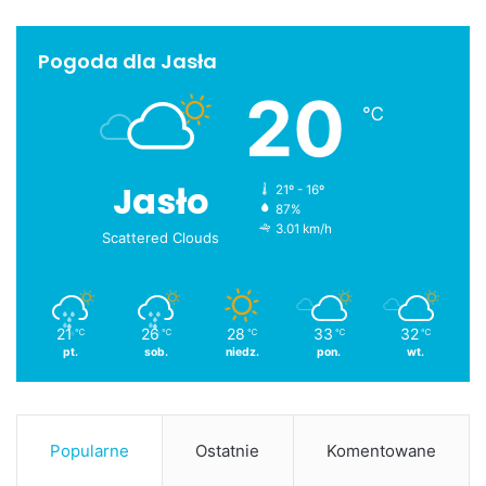
Pogoda dla Jasła
20
℃
Jasło
21º - 16º
87%
3.01 km/h
Scattered Clouds
21
26
28
33
32
℃
℃
℃
℃
℃
pt.
sob.
niedz.
pon.
wt.
Popularne
Ostatnie
Komentowane