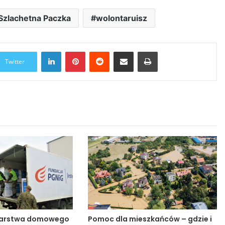
Szlachetna Paczka
wolontaruisz
LinkedIn
Pinterest
Reddit
Udostępnij przez Email
Drukuj
Twitter
darstwa domowego
Pomoc dla mieszkańców – gdzie i