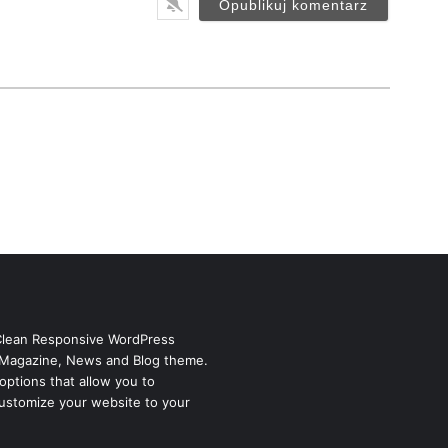
i
l
*
Clean Responsive WordPress
Magazine, News and Blog theme.
options that allow you to
ustomize your website to your