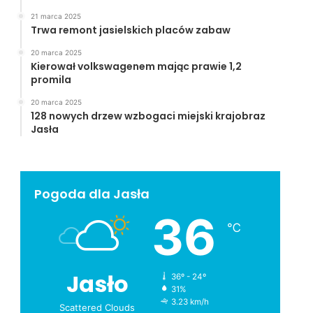
21 marca 2025
Trwa remont jasielskich placów zabaw
20 marca 2025
Kierował volkswagenem mając prawie 1,2
promila
20 marca 2025
128 nowych drzew wzbogaci miejski krajobraz
Jasła
Pogoda dla Jasła
36
℃
Jasło
36º - 24º
31%
3.23 km/h
Scattered Clouds