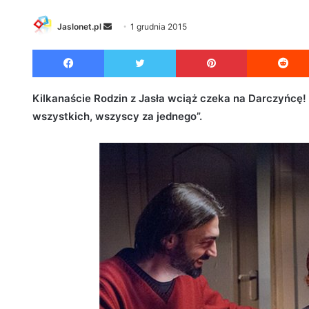
Jaslonet.pl
S
1 grudnia 2015
e
Facebook
Twitter
Pinterest
n
d
a
Kilkanaście Rodzin z Jasła wciąż czeka na Darczyńcę
n
wszystkich, wszyscy za jednego”.
e
m
a
i
l