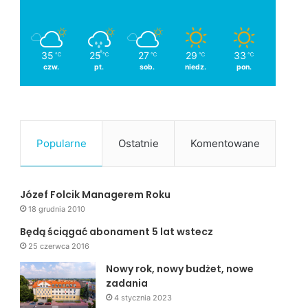
35
25
27
29
33
℃
℃
℃
℃
℃
czw.
pt.
sob.
niedz.
pon.
Popularne
Ostatnie
Komentowane
Józef Folcik Managerem Roku
18 grudnia 2010
Będą ściągać abonament 5 lat wstecz
25 czerwca 2016
Nowy rok, nowy budżet, nowe
zadania
4 stycznia 2023