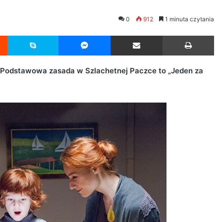
0
912
1 minuta czytania
Reddit
Skype
Messenger
Udostępnij przez Email
Drukuj
! Podstawowa zasada w Szlachetnej Paczce to „Jeden za