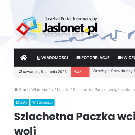
START
WIADOMOŚCI
FOTORELACJE
WIDE
Nowe lodowisko w Jaś
czwartek, 6 sierpnia 2026
Ważne:
Start
/
Wiadomości
/
Miasto
/
Szlachetna Paczka wciąż czeka na
Miasto
Wiadomości
Szlachetna Paczka wci
woli