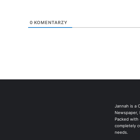
0
KOMENTARZY
Jannah is a 
Newspaper, 
Packed with 
completely c
needs.