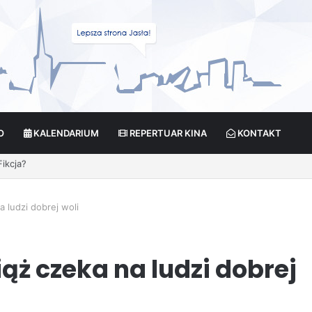
O
KALENDARIUM
REPERTUAR KINA
KONTAKT
le okazało się hitem! Mamy podsumowanie sezonu
 ludzi dobrej woli
ąż czeka na ludzi dobrej