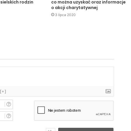
sielskich rodzin
co można uzyskać oraz informacje
o akcji charytatywnej
3 lipca 2020
[+]
I
m
i
E
ę
-
*
m
a