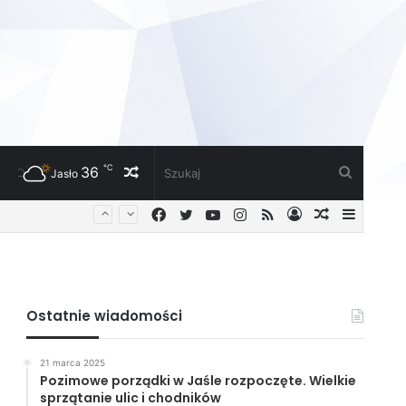
℃
36
Losowy
Szukaj
Jasło
Facebook
Twitter
YouTube
Instagram
RSS
Zaloguj
Losowy
Sideba
artykuł
artykuł
Ostatnie wiadomości
21 marca 2025
Pozimowe porządki w Jaśle rozpoczęte. Wielkie
sprzątanie ulic i chodników