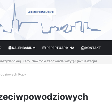
O
KALENDARIUM
REPERTUAR KINA
KONTAKT
 prezydenckiej. Karol Nawrocki zapowiada wizytę! (aktualizacja)
wodziowych Ropy
rzeciwpowodziowych