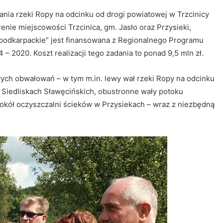
nia rzeki Ropy na odcinku od drogi powiatowej w Trzcinicy
nie miejscowości Trzcinica, gm. Jasło oraz Przysieki,
. podkarpackie” jest finansowana z Regionalnego Programu
 2020. Koszt realizacji tego zadania to ponad 9,5 mln zł.
ch obwałowań – w tym m.in. lewy wał rzeki Ropy na odcinku
 Siedliskach Sławęcińskich, obustronne wały potoku
wokół oczyszczalni ścieków w Przysiekach – wraz z niezbędną