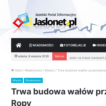
START
WIADOMOŚCI
FOTORELACJE
WIDE
Jasło na trasie kampanii
sobota, 8 sierpnia 2026
Ważne:
Start
/
Wiadomości
/
Miasto
/
Trwa budowa wałów przeciwpo
Miasto
Wiadomości
Trwa budowa wałów p
Ropy