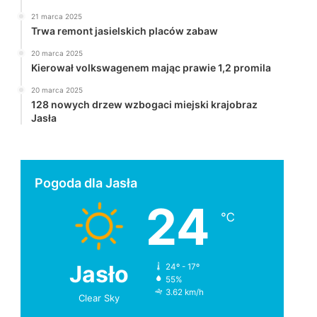
21 marca 2025
Trwa remont jasielskich placów zabaw
20 marca 2025
Kierował volkswagenem mając prawie 1,2 promila
20 marca 2025
128 nowych drzew wzbogaci miejski krajobraz
Jasła
Pogoda dla Jasła
24
℃
Jasło
24º - 17º
55%
3.62 km/h
Clear Sky