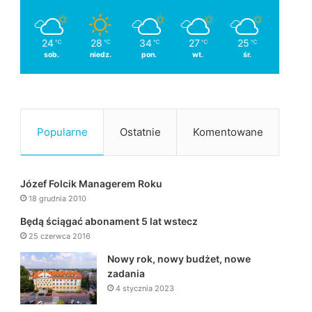
24
28
34
27
25
℃
℃
℃
℃
℃
sob.
niedz.
pon.
wt.
śr.
Popularne
Ostatnie
Komentowane
Józef Folcik Managerem Roku
18 grudnia 2010
Będą ściągać abonament 5 lat wstecz
25 czerwca 2016
Nowy rok, nowy budżet, nowe
zadania
4 stycznia 2023