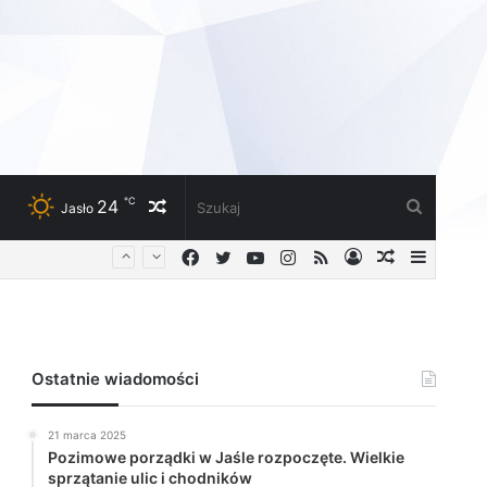
℃
24
Losowy
Szukaj
Jasło
Facebook
Twitter
YouTube
Instagram
RSS
Zaloguj
Losowy
Sideba
artykuł
artykuł
Ostatnie wiadomości
21 marca 2025
Pozimowe porządki w Jaśle rozpoczęte. Wielkie
sprzątanie ulic i chodników