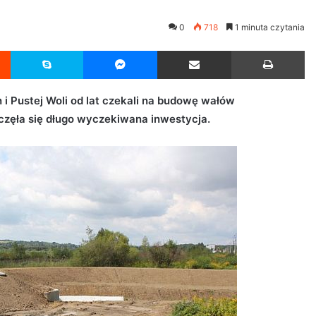
0
718
1 minuta czytania
Reddit
Skype
Messenger
Udostępnij przez Email
Drukuj
 i Pustej Woli od lat czekali na budowę wałów
zęła się długo wyczekiwana inwestycja.