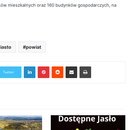
ów mieszkalnych oraz 160 budynków gospodarczych, na
iasto
powiat
LinkedIn
Pinterest
Reddit
Udostępnij przez Email
Drukuj
Twitter