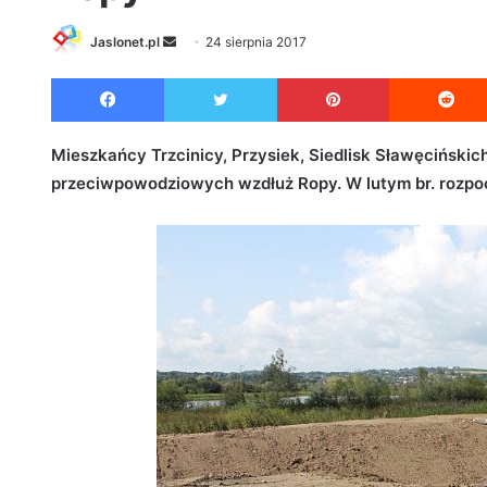
Jaslonet.pl
S
24 sierpnia 2017
e
Facebook
Twitter
Pinterest
n
d
a
Mieszkańcy Trzcinicy, Przysiek, Siedlisk Sławęcińskich
n
przeciwpowodziowych wzdłuż Ropy. W lutym br. rozpoc
e
m
a
i
l