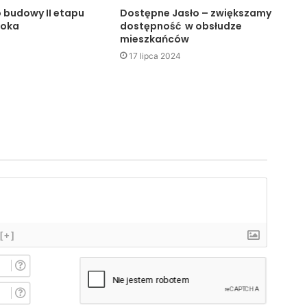
o budowy II etapu
Dostępne Jasło – zwiększamy
noka
dostępność w obsłudze
mieszkańców
17 lipca 2024
[+]
I
m
i
E
ę
-
*