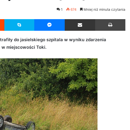
1
674
Mniej niż minuta czytania
Reddit
Skype
Messenger
Udostępnij przez Email
Drukuj
afiły do jasielskiego szpitala w wyniku zdarzenia
 w miejscowości Toki.