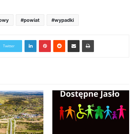
owy
powiat
wypadki
LinkedIn
Pinterest
Reddit
Udostępnij przez Email
Drukuj
Twitter