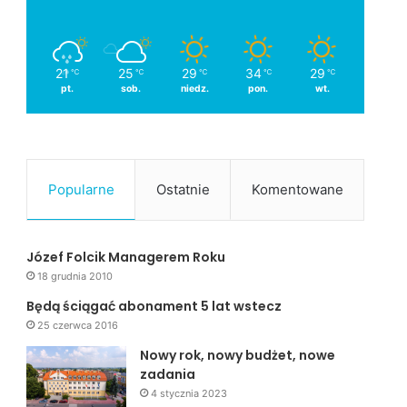
21
25
29
34
29
℃
℃
℃
℃
℃
pt.
sob.
niedz.
pon.
wt.
Popularne
Ostatnie
Komentowane
Józef Folcik Managerem Roku
18 grudnia 2010
Będą ściągać abonament 5 lat wstecz
25 czerwca 2016
Nowy rok, nowy budżet, nowe
zadania
4 stycznia 2023