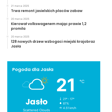
21 marca 2025
Trwa remont jasielskich placów zabaw
20 marca 2025
Kierował volkswagenem mając prawie 1,2
promila
20 marca 2025
128 nowych drzew wzbogaci miejski krajobraz
Jasła
Pogoda dla Jasła
21
℃
Jasło
21º - 17º
87%
4.51 km/h
Scattered Clouds