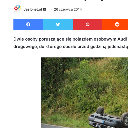
Jaslonet.pl
S
26 czerwca 2014
e
Facebook
Twitter
Pinterest
n
d
a
Dwie osoby poruszające się pojazdem osobowym Audi tr
n
drogowego, do którego doszło przed godziną jedenastą
e
m
a
i
l