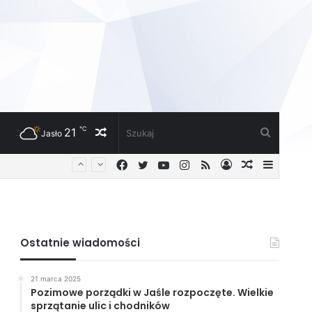
℃
21
Losowy
Szukaj
Jasło
Facebook
Twitter
YouTube
Instagram
RSS
Zaloguj
Losowy
Sideba
artykuł
artykuł
Ostatnie wiadomości
21 marca 2025
Pozimowe porządki w Jaśle rozpoczęte. Wielkie
sprzątanie ulic i chodników