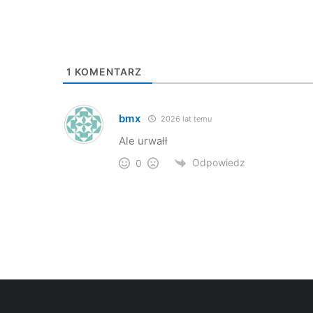
1
KOMENTARZ
bmx
2026 lat temu
Ale urwałł
Odpowiedz
0