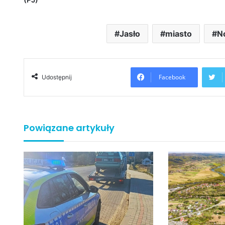
Jasło
miasto
N
Facebook
Udostępnij
Powiązane artykuły