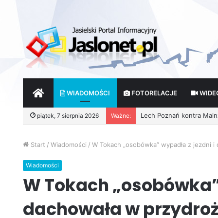
START
WIADOMOŚCI
FOTORELACJE
WIDE
piątek, 7 sierpnia 2026
Ważne:
Start
/
Wiadomości
/
W Tokach „osobówka” wypadła z jezdni i
Wiadomości
W Tokach „osobówka” 
dachowała w przydroż