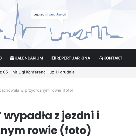
O
KALENDARIUM
REPERTUAR KINA
KONTAKT
 dachowała w przydrożnym rowie (foto)
wypadła z jezdni i
nym rowie (foto)