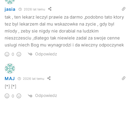
jasia
2026 lat temu
Adam Kucharzyk
Jasło
miasto
tak , ten lekarz leczyl prawie za darmo ,podobno tato ktory
tez byl lekarzem dal mu wskazowke na zycie , gdy byl
powiat
mlody , zeby sie nigdy nie dorabial na ludzkim
nieszczesciu ,dlatego tak niewiele zadal za swoje cenne
uslugi niech Bog mu wynagrodzi i da wieczny odpoczynek
Odpowiedz
0
MAJ
2026 lat temu
[*] [*]
Odpowiedz
0