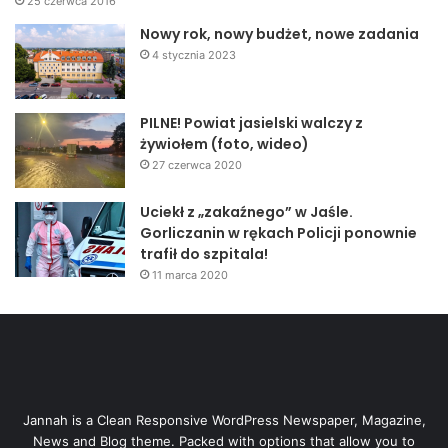
25 czerwca 2016
Nowy rok, nowy budżet, nowe zadania
4 stycznia 2023
PILNE! Powiat jasielski walczy z
żywiołem (foto, wideo)
27 czerwca 2020
Uciekł z „zakaźnego” w Jaśle.
Gorliczanin w rękach Policji ponownie
trafił do szpitala!
11 marca 2020
Jannah is a Clean Responsive WordPress Newspaper, Magazine,
News and Blog theme. Packed with options that allow you to