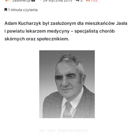
Jaslonet.pl
S
24 stycznia 2015
3
735
e
1 minuta czytania
n
d
Adam Kucharzyk był zasłużonym dla mieszkańców Jasła
a
i powiatu lekarzem medycyny – specjalistą chorób
n
skórnych oraz społecznikiem.
e
m
a
i
l
lek. med. Adam Kucharzyk