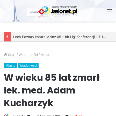
M
Lech Poznań kontra Mainz 05 – hit Ligi Konferencji już 11 grudnia
Start
/
Wiadomości
/
Miasto
Miasto
Wiadomości
W wieku 85 lat zmarł
lek. med. Adam
Kucharzyk