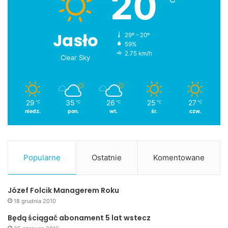
20
Jasło
29º - 20º
59%
2.75 km/h
Clear Sky
29
35
26
25
27
℃
℃
℃
℃
℃
niedz.
pon.
wt.
śr.
czw.
Popularne
Ostatnie
Komentowane
Józef Folcik Managerem Roku
18 grudnia 2010
Będą ściągać abonament 5 lat wstecz