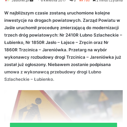
Jaslonet.pl
S
6 kwietnia 2017
0
786
2 minut czytania
e
W najbliższym czasie zostaną uruchomione kolejne
n
inwestycje na drogach powiatowych. Zarząd Powiatu w
d
Jaśle uruchomił procedurę zmierzającą do modernizacji
a
n
trzech dróg powiatowych: Nr 2410R Łubno Szlacheckie –
e
Łubienko, Nr 1850R Jasło – Łajsce – Zręcin oraz Nr
m
1860R Trzcinica – Jareniówka. Przetarg na wybór
a
wykonawcy rozbudowy drogi Trzcinica – Jareniówka już
i
został już ogłoszony. Niebawem zostanie podpisana
l
umowa z wykonawcą przebudowy drogi Łubno
Szlacheckie – Łubienko.