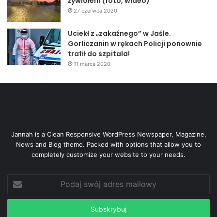
żywiołem (foto, wideo)
27 czerwca 2020
Uciekł z „zakaźnego” w Jaśle.
Gorliczanin w rękach Policji ponownie
trafił do szpitala!
11 marca 2020
Jannah is a Clean Responsive WordPress Newspaper, Magazine,
News and Blog theme. Packed with options that allow you to
completely customize your website to your needs.
Podaj
swój
adres
mailowy