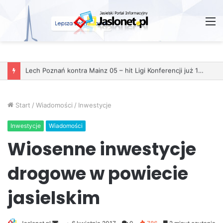
M
Start
/
Wiadomości
/
Inwestycje
Inwestycje
Wiadomości
Wiosenne inwestycje
drogowe w powiecie
jasielskim