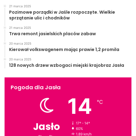
Dolny Śląsk
Klub Podróżnika
mbp
21 marca 2025
Pozimowe porządki w Jaśle rozpoczęte. Wielkie
sprzątanie ulic i chodników
podróże
21 marca 2025
Trwa remont jasielskich placów zabaw
20 marca 2025
Kierował volkswagenem mając prawie 1,2 promila
20 marca 2025
128 nowych drzew wzbogaci miejski krajobraz Jasła
Pogoda dla Jasła
14
℃
Jasło
17º - 14º
60%
1.89 km/h