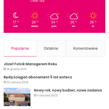
Clear Sky
17
28
34
26
26
℃
℃
℃
℃
℃
sob.
niedz.
pon.
wt.
śr.
Popularne
Ostatnie
Komentowane
Józef Folcik Managerem Roku
18 grudnia 2010
Będą ściągać abonament 5 lat wstecz
25 czerwca 2016
Nowy rok, nowy budżet, nowe zadania
4 stycznia 2023