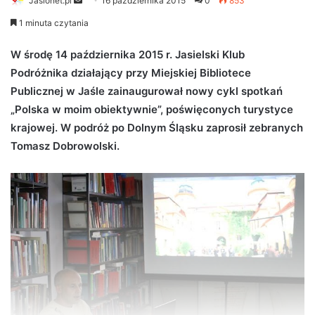
Jaslonet.pl
S
16 października 2015
0
853
e
1 minuta czytania
n
d
W środę 14 października 2015 r. Jasielski Klub
a
Podróżnika działający przy Miejskiej Bibliotece
n
Publicznej w Jaśle zainaugurował nowy cykl spotkań
e
„Polska w moim obiektywnie”, poświęconych turystyce
m
krajowej. W podróż po Dolnym Śląsku zaprosił zebranych
a
Tomasz Dobrowolski.
i
l