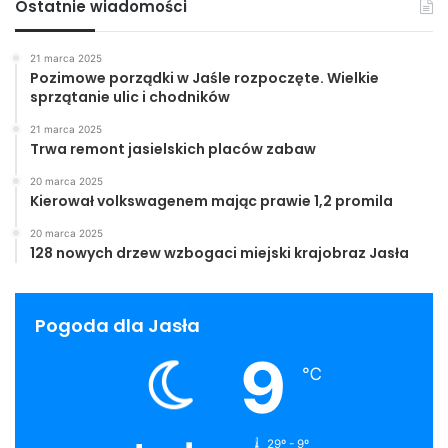
Ostatnie wiadomości
21 marca 2025
Pozimowe porządki w Jaśle rozpoczęte. Wielkie
sprzątanie ulic i chodników
21 marca 2025
Trwa remont jasielskich placów zabaw
20 marca 2025
Kierował volkswagenem mając prawie 1,2 promila
20 marca 2025
128 nowych drzew wzbogaci miejski krajobraz Jasła
Pogoda dla Jasła
9
℃
29º - 9º