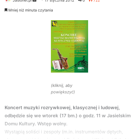
Jaslonet.pl
S
17 stycznia 2012
0
722
e
Mniej niż minuta czytania
n
d
a
n
e
m
a
i
l
(kliknij, aby
powiększyć)
Koncert muzyki rozrywkowej, klasycznej i ludowej,
odbędzie się we wtorek (17 bm.) o godz. 11 w Jasielskim
Domu Kultury. Wstęp wolny.
Wystąpią soliści i zespoły (m.in. instrumentów dętych,