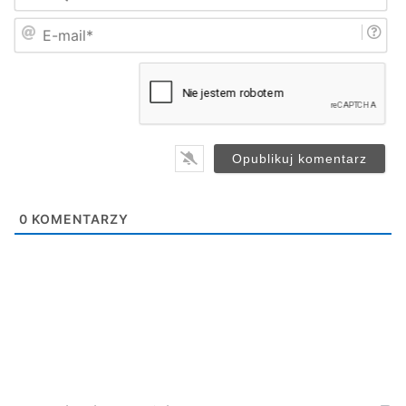
i
E
ę
-
*
m
a
i
l
*
0
KOMENTARZY