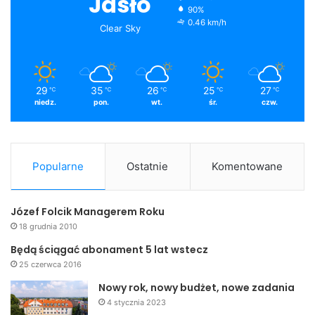
Jasło
90%
0.46 km/h
Clear Sky
29
35
26
25
27
℃
℃
℃
℃
℃
niedz.
pon.
wt.
śr.
czw.
Popularne
Ostatnie
Komentowane
Józef Folcik Managerem Roku
18 grudnia 2010
Będą ściągać abonament 5 lat wstecz
25 czerwca 2016
Nowy rok, nowy budżet, nowe zadania
4 stycznia 2023