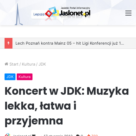
M
Start
/
Kultura
/
JDK
JDK
Kultura
Koncert w JDK: Muzyka
lekka, łatwa i
przyjemna